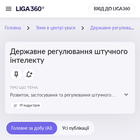
ВХІД ДО LIGA360
Головна
Теми в центрі уваги
Державне регулювання штучного інтелекту
Державне регулювання штучного
інтелекту
ПРО ЩО ТЕМА:
Розвиток, застосування та регулювання штучного
інтелекту в різних сферах — від управління бізнесом
IT-індустрія
до державного сектора
Головне за добу (AI)
Усі публікації