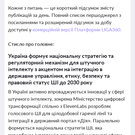
Кожне з питань — це короткий підсумок змісту
публікацій за день. Повний список першоджерел з
посиланнями та розширений підсумок за добу
доступні у
комерційній версії Платформи LIGA360.
Стисло про головне:
Україна формує національну стратегію та
регуляторний механізм для штучного
інтелекту з акцентом на інтеграцію в
державне управління, етику, безпеку та
правовий статус ШІ до 2030 року
В Україні активно впроваджуються інновації у сфері
штучного інтелекту, зокрема Міністерство цифрової
трансформації спільно з ElevenLabs розробляє
голосового ШІ для цілодобової гарячої лінії та
інтеграції в державний портал «Дія». Паралельно
формується національна стратегія ШІ, яка
передбачає інтеграцію технологій у ключові сфери