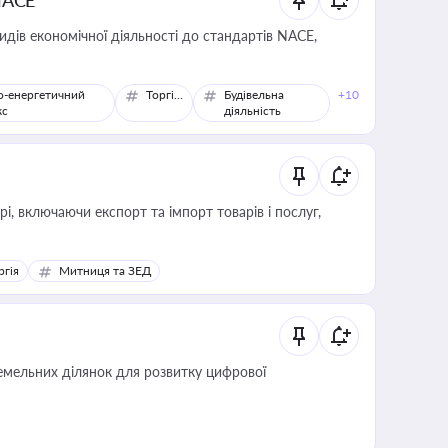
NACE
идів економічної діяльності до стандартів NACE,
о-енергетичний
Торгівля
Будівельна
+10
кс
діяльність
, включаючи експорт та імпорт товарів і послуг,
ргія
Митниця та ЗЕД
мельних ділянок для розвитку цифрової