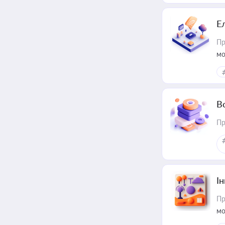
Е
Пр
мо
В
Пр
Ін
Пр
мо