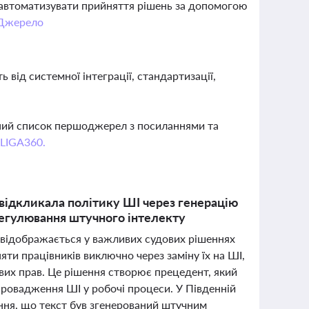
та автоматизувати прийняття рішень за допомогою
Джерело
ь від системної інтеграції, стандартизації,
вний список першоджерел з посиланнями та
 LIGA360.
 відкликала політику ШІ через генерацію
егулювання штучного інтелекту
о відображається у важливих судових рішеннях
яти працівників виключно через заміну їх на ШІ,
вих прав. Це рішення створює прецедент, який
провадження ШІ у робочі процеси. У Південній
ння, що текст був згенерований штучним