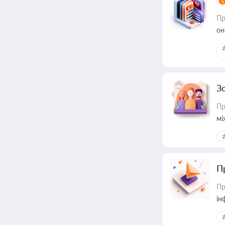
Пр
он
З
Пр
мі
П
Пр
ін