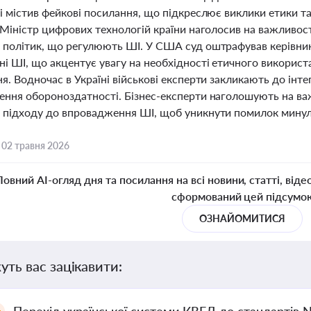
 і містив фейкові посилання, що підкреслює виклики етики 
 Міністр цифрових технологій країни наголосив на важливост
 політик, що регулюють ШІ. У США суд оштрафував керівни
і ШІ, що акцентує увагу на необхідності етичного використан
я. Водночас в Україні військові експерти закликають до інтег
ення обороноздатності. Бізнес-експерти наголошують на важ
 підходу до впровадження ШІ, щоб уникнути помилок минуло
,
02 травня 2026
Повний AI-огляд дня та посилання на всі новини, статті, віде
сформований цей підсумо
ОЗНАЙОМИТИСЯ
уть вас зацікавити: