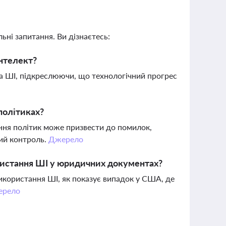
ьні запитання. Ви дізнаєтесь:
інтелект?
 на ШІ, підкреслюючи, що технологічний прогрес
політиках?
ння політик може призвести до помилок,
кий контроль.
Джерело
ористання ШІ у юридичних документах?
використання ШІ, як показує випадок у США, де
ерело