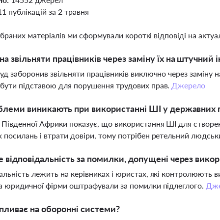
11 публікацій за 2 травня
ібраних матеріалів ми сформували короткі відповіді на актуал
а звільняти працівників через заміну їх на штучний 
суд заборонив звільняти працівників виключно через заміну
бути підставою для порушення трудових прав.
Джерело
блеми виникають при використанні ШІ у державних 
Південної Африки показує, що використання ШІ для створе
 посилань і втрати довіри, тому потрібен ретельний людсь
е відповідальність за помилки, допущені через вик
альність лежить на керівниках і юристах, які контролюють 
а юридичної фірми оштрафували за помилки підлеглого.
Дж
пливає на оборонні системи?