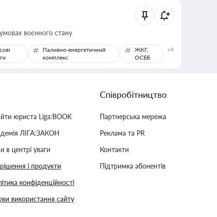
 умовах воєнного стану
сові
Паливно-енергетичний
ЖКГ,
+9
ги
комплекс
ОСББ
Співробітництво
айти юриста Liga:BOOK
Партнерська мережа
адемія ЛІГА:ЗАКОН
Реклама та PR
и в центрі уваги
Контакти
 рішення і продукти
Підтримка абонентів
ітика конфіденційності
ви використання сайту