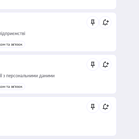
підприємстві
ом та зв'язок
 дії з персональними даними
ом та зв'язок