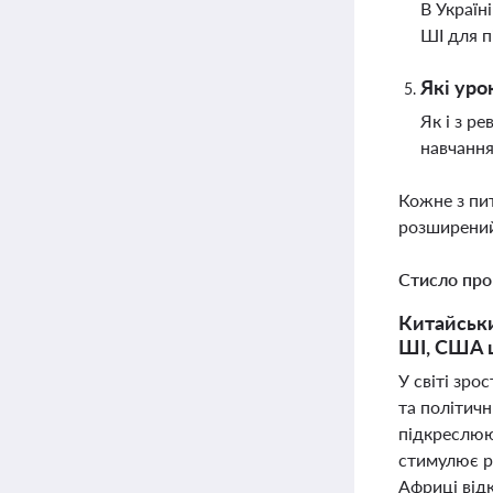
В Україн
ШІ для п
Які уро
Як і з р
навчання
Кожне з пи
розширений
Стисло про
Китайськи
ШІ, США ш
У світі зро
та політичн
підкреслюю
стимулює р
Африці від