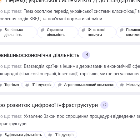
Перехід української системи КВЕД до стандартів 
о що тема:
Тема охоплює перехід української системи класифікації в
овлення кодів КВЕД та пов'язані нормативні зміни
Банківська
Страхова
Фінансові
Паливн
діяльність
діяльність
послуги
компле
овнішньоекономічна діяльність
+4
о що тема:
Взаємодія країни з іншими державами в економічній сфері
жнародні фінансові операції, інвестиції, торгівлю, митне регулювання
Торгівля
IT-індустрія
Агропромисловий комплекс
Металу
ро розвиток цифрової інфраструктури
+2
о що тема:
Ухвалено Закон про спрощення процедури відведення зе
фраструктури
Будівельна діяльність
IT-індустрія