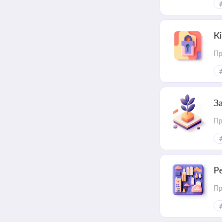
К
Пр
З
Пр
Р
Пр