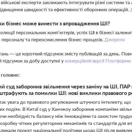
і військові експерти закликають інтегрувати різні системи 
ідвищення швидкості та ефективності оборонних операцій.
ки бізнес може винести з впровадження ШІ?
еволюції персональних комп’ютерів, успіх ШІ в бізнесі залежит
 персоналу та переосмислення бізнес-процесів.
Джерело
тань — це короткий підсумок змісту публікацій за день. По
 підсумок за добу доступні у
комерційній версії Платформи
 головне:
й суд заборонив звільнення через заміну на ШІ, ПАР
трафують за помилки ШІ: нові виклики правового р
стає увага до правового регулювання штучного інтелекту, щ
их подіях. В Китаї суд у Ханчжоу заборонив компаніям звільн
чи необхідність балансу між інноваціями та захистом трудо
озробку чітких регуляторних механізмів та стандартів для в
кликали проєкт національної політики щодо ШІ після виявле