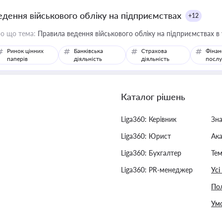
едення військового обліку на підприємствах
+12
о що тема:
Правила ведення військового обліку на підприємствах в
Ринок цінних
Банківська
Страхова
Фінан
паперів
діяльність
діяльність
послу
Каталог рішень
Liga360: Керівник
Зн
Liga360: Юрист
Ак
Liga360: Бухгалтер
Тем
Liga360: PR-менеджер
Усі
Пол
Умо