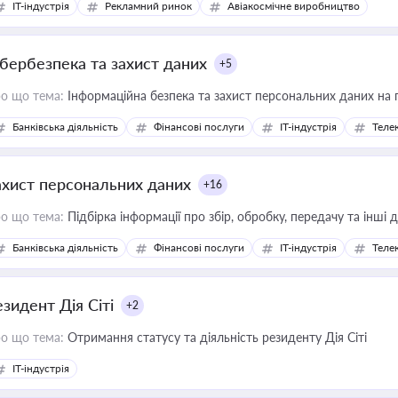
IT-індустрія
Рекламний ринок
Авіакосмічне виробництво
ібербезпека та захист даних
+5
о що тема:
Інформаційна безпека та захист персональних даних на 
Банківська діяльність
Фінансові послуги
IT-індустрія
Телек
ахист персональних даних
+16
о що тема:
Підбірка інформації про збір, обробку, передачу та інші
Банківська діяльність
Фінансові послуги
IT-індустрія
Телек
езидент Дія Сіті
+2
о що тема:
Отримання статусу та діяльність резиденту Дія Сіті
IT-індустрія