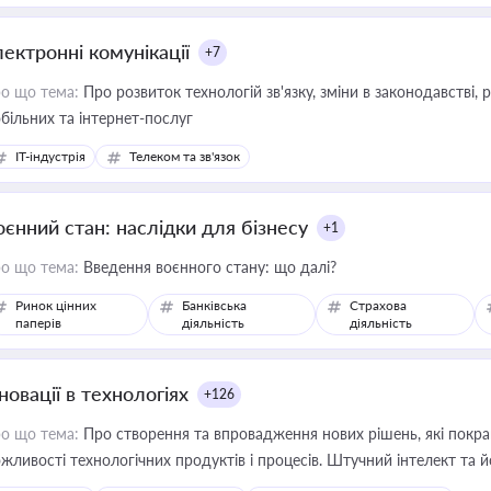
лектронні комунікації
+7
о що тема:
Про розвиток технологій зв'язку, зміни в законодавстві, 
більних та інтернет-послуг
IT-індустрія
Телеком та зв'язок
оєнний стан: наслідки для бізнесу
+1
о що тема:
Введення воєнного стану: що далі?
Ринок цінних
Банківська
Страхова
паперів
діяльність
діяльність
новації в технологіях
+126
о що тема:
Про створення та впровадження нових рішень, які покра
жливості технологічних продуктів і процесів. Штучний інтелект та 