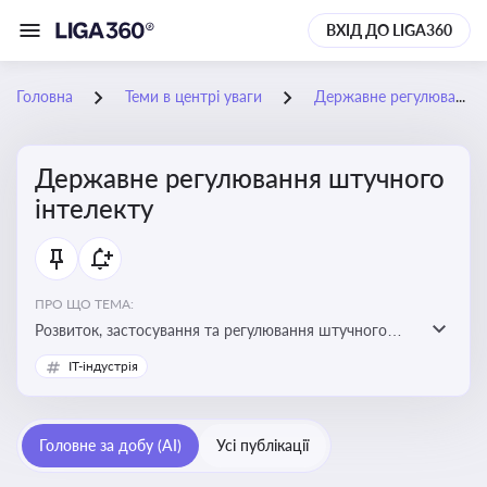
ВХІД ДО LIGA360
Головна
Теми в центрі уваги
Державне регулювання штучного інтелекту
Державне регулювання штучного
інтелекту
ПРО ЩО ТЕМА:
Розвиток, застосування та регулювання штучного
інтелекту в різних сферах — від управління бізнесом
IT-індустрія
до державного сектора
Головне за добу (AI)
Усі публікації