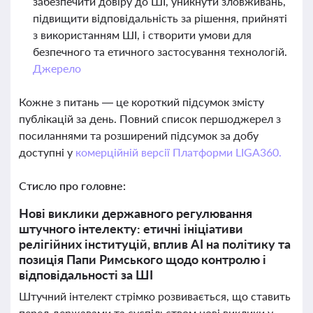
забезпечити довіру до ШІ, уникнути зловживань,
підвищити відповідальність за рішення, прийняті
з використанням ШІ, і створити умови для
безпечного та етичного застосування технологій.
Джерело
Кожне з питань — це короткий підсумок змісту
публікацій за день. Повний список першоджерел з
посиланнями та розширений підсумок за добу
доступні у
комерційній версії Платформи LIGA360.
Стисло про головне:
Нові виклики державного регулювання
штучного інтелекту: етичні ініціативи
релігійних інституцій, вплив AI на політику та
позиція Папи Римського щодо контролю і
відповідальності за ШІ
Штучний інтелект стрімко розвивається, що ставить
перед державами та суспільством нові виклики у