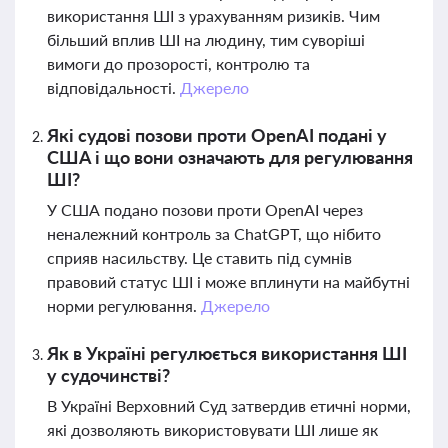
використання ШІ з урахуванням ризиків. Чим
більший вплив ШІ на людину, тим суворіші
вимоги до прозорості, контролю та
відповідальності.
Джерело
Які судові позови проти OpenAI подані у
США і що вони означають для регулювання
ШІ?
У США подано позови проти OpenAI через
неналежний контроль за ChatGPT, що нібито
сприяв насильству. Це ставить під сумнів
правовий статус ШІ і може вплинути на майбутні
норми регулювання.
Джерело
Як в Україні регулюється використання ШІ
у судочинстві?
В Україні Верховний Суд затвердив етичні норми,
які дозволяють використовувати ШІ лише як