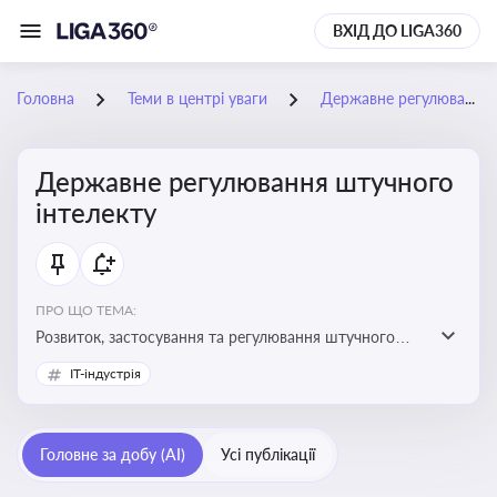
ВХІД ДО LIGA360
Головна
Теми в центрі уваги
Державне регулювання штучного інтелекту
Державне регулювання штучного
інтелекту
ПРО ЩО ТЕМА:
Розвиток, застосування та регулювання штучного
інтелекту в різних сферах — від управління бізнесом
IT-індустрія
до державного сектора
Головне за добу (AI)
Усі публікації