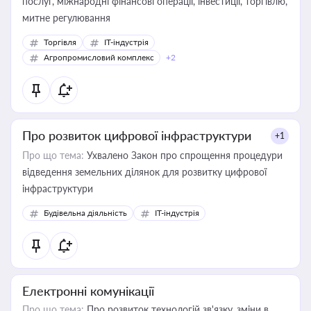
послуг, міжнародні фінансові операції, інвестиції, торгівлю,
митне регулювання
Торгівля
IT-індустрія
Агропромисловий комплекс
+2
Про розвиток цифрової інфраструктури
+1
Про що тема:
Ухвалено Закон про спрощення процедури
відведення земельних ділянок для розвитку цифрової
інфраструктури
Будівельна діяльність
IT-індустрія
Електронні комунікації
Про що тема:
Про розвиток технологій зв'язку, зміни в