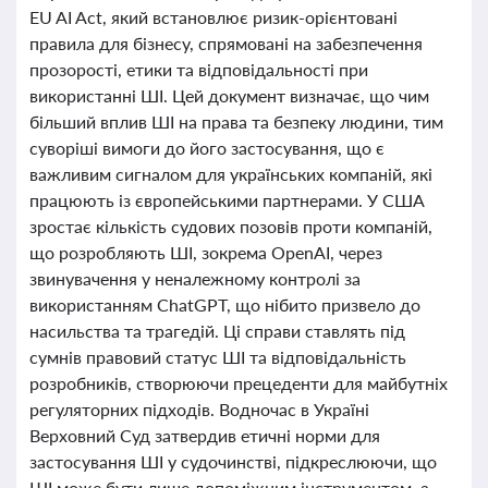
EU AI Act, який встановлює ризик-орієнтовані
правила для бізнесу, спрямовані на забезпечення
прозорості, етики та відповідальності при
використанні ШІ. Цей документ визначає, що чим
більший вплив ШІ на права та безпеку людини, тим
суворіші вимоги до його застосування, що є
важливим сигналом для українських компаній, які
працюють із європейськими партнерами. У США
зростає кількість судових позовів проти компаній,
що розробляють ШІ, зокрема OpenAI, через
звинувачення у неналежному контролі за
використанням ChatGPT, що нібито призвело до
насильства та трагедій. Ці справи ставлять під
сумнів правовий статус ШІ та відповідальність
розробників, створюючи прецеденти для майбутніх
регуляторних підходів. Водночас в Україні
Верховний Суд затвердив етичні норми для
застосування ШІ у судочинстві, підкреслюючи, що
ШІ може бути лише допоміжним інструментом, а