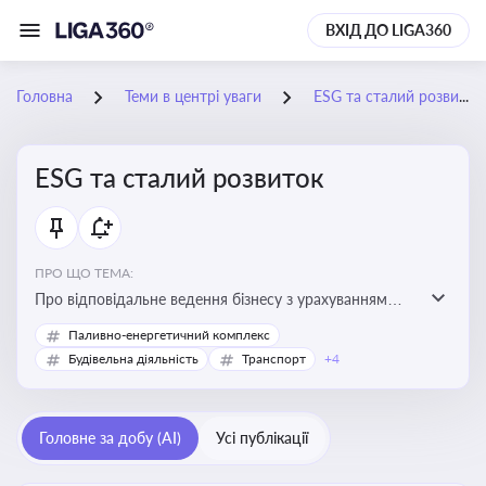
ВХІД ДО LIGA360
Головна
Теми в центрі уваги
ESG та сталий розвиток
ESG та сталий розвиток
ПРО ЩО ТЕМА:
Про відповідальне ведення бізнесу з урахуванням
екологічних, соціальних та управлінських факторів
Паливно-енергетичний комплекс
для досягнення довгострокової сталості
Будівельна діяльність
Транспорт
+4
Головне за добу (AI)
Усі публікації