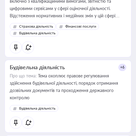
включно з кваліфікаційними вимогами, звітністю та
цифровими сервісами у сфері оціночної діяльності.
Відстеження нормативних і медійних змін у цій сфері
корисне для власника бізнесу, керівника, юриста або
Страхова діяльність
Фінансові послуги
бухгалтера під час оподаткування, приватизації, оренди
Будівельна діяльність
державного майна, корпоративних угод і перевірки
статусу суб'єктів оціночної діяльності
Будівельна діяльність
+6
Про що тема:
Тема охоплює правове регулювання
здійснення будівельної діяльності, порядок отримання
дозвільних документів та проходження державного
контролю
Будівельна діяльність