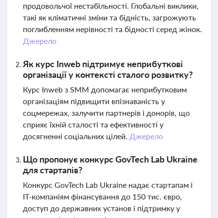
продовольчої нестабільності. Глобальні виклики,
такі як кліматичні зміни та бідність, загрожують
поглибленням нерівності та бідності серед жінок.
Джерело
Як курс Inweb підтримує неприбуткові
організації у контексті сталого розвитку?
Курс Inweb з SMM допомагає неприбутковим
організаціям підвищити впізнаваність у
соцмережах, залучити партнерів і донорів, що
сприяє їхній сталості та ефективності у
досягненні соціальних цілей.
Джерело
Що пропонує конкурс GovTech Lab Ukraine
для стартапів?
Конкурс GovTech Lab Ukraine надає стартапам і
ІТ-компаніям фінансування до 150 тис. євро,
доступ до державних установ і підтримку у