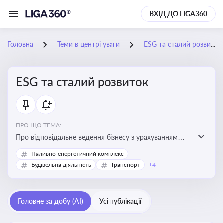
ВХІД ДО LIGA360
Головна
Теми в центрі уваги
ESG та сталий розвиток
ESG та сталий розвиток
ПРО ЩО ТЕМА:
Про відповідальне ведення бізнесу з урахуванням
екологічних, соціальних та управлінських факторів
Паливно-енергетичний комплекс
для досягнення довгострокової сталості
Будівельна діяльність
Транспорт
+4
Головне за добу (AI)
Усі публікації