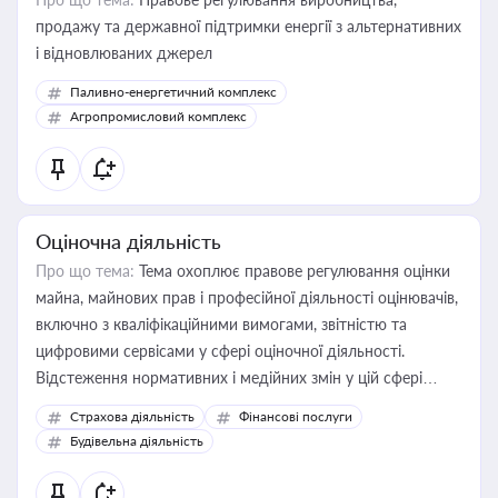
продажу та державної підтримки енергії з альтернативних
і відновлюваних джерел
Паливно-енергетичний комплекс
Агропромисловий комплекс
Оціночна діяльність
Про що тема:
Тема охоплює правове регулювання оцінки
майна, майнових прав і професійної діяльності оцінювачів,
включно з кваліфікаційними вимогами, звітністю та
цифровими сервісами у сфері оціночної діяльності.
Відстеження нормативних і медійних змін у цій сфері
корисне для власника бізнесу, керівника, юриста або
Страхова діяльність
Фінансові послуги
бухгалтера під час оподаткування, приватизації, оренди
Будівельна діяльність
державного майна, корпоративних угод і перевірки
статусу суб'єктів оціночної діяльності