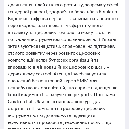
досягнення цілей сталого розвитку, зокрема у сфері
гендерної рівності, здоров'я та боротьби з бідністю.
Водночас цифрова нерівність залишається значною
перешкодою, але інновації у сфері штучного
інтелекту та цифрових технологій можуть стати
потужним інструментом соціальних змін. В Україні
активізуються ініціативи, спрямовані на підтримку
сталого розвитку через розвиток цифрових
компетенцій неприбуткових організацій та
впровадження інноваційних цифрових рішень у
державному секторі. Агенція Inweb запустила
оновлений безкоштовний курс з SMM для
неприбуткових організацій, що сприяє підвищенню
їхньої видимості та залученню ресурсів. Програма
GovTech Lab Ukraine оголосила конкурс для
стартапів і ІТ-компаній на розробку цифрових
інструментів, які допоможуть підвищити
ефективність і прозорість державних послуг, що
відповідає цілям сталого розвитку. На