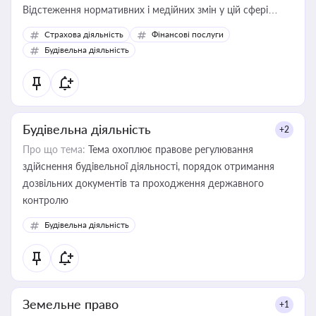
Відстеження нормативних і медійних змін у цій сфері
корисне для власника бізнесу, керівника, юриста або
Страхова діяльність
Фінансові послуги
бухгалтера під час оподаткування, приватизації, оренди
Будівельна діяльність
державного майна, корпоративних угод і перевірки
статусу суб'єктів оціночної діяльності
Будівельна діяльність
+2
Про що тема:
Тема охоплює правове регулювання
здійснення будівельної діяльності, порядок отримання
дозвільних документів та проходження державного
контролю
Будівельна діяльність
Земельне право
+1