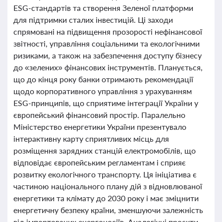
ESG-стандартів та створення Зеленої платформи
для підтримки сталих інвестицій. Ці заходи
спрямовані на підвищення прозорості нефінансової
звітності, управління соціальними та екологічними
ризиками, а також на забезпечення доступу бізнесу
до «зелених» фінансових інструментів. Планується,
що до кінця року банки отримають рекомендації
щодо корпоративного управління з урахуванням
ESG-принципів, що сприятиме інтеграції України у
європейський фінансовий простір. Паралельно
Міністерство енергетики України презентувало
інтерактивну карту сприятливих місць для
розміщення зарядних станцій електромобілів, що
відповідає європейським регламентам і сприяє
розвитку екологічного транспорту. Ця ініціатива є
частиною національного плану дій з відновлюваної
енергетики та клімату до 2030 року і має зміцнити
енергетичну безпеку країни, зменшуючи залежність
від імпортованих енергоносіїв. Аналогічні проєкти,