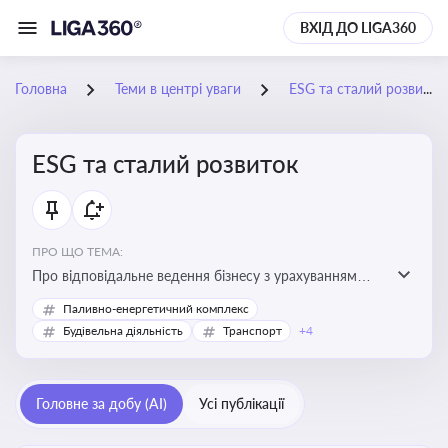
ВХІД ДО LIGA360
Головна
Теми в центрі уваги
ESG та сталий розвиток
ESG та сталий розвиток
ПРО ЩО ТЕМА:
Про відповідальне ведення бізнесу з урахуванням
екологічних, соціальних та управлінських факторів
Паливно-енергетичний комплекс
для досягнення довгострокової сталості
Будівельна діяльність
Транспорт
+4
Головне за добу (AI)
Усі публікації