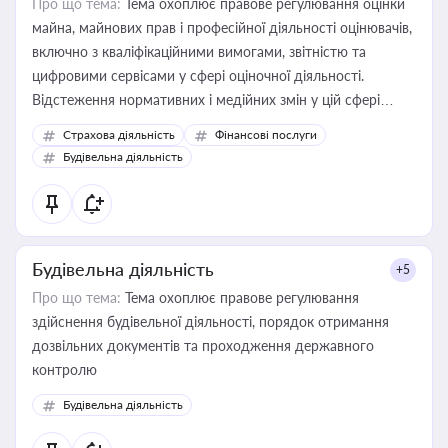
Про що тема:
Тема охоплює правове регулювання оцінки
майна, майнових прав і професійної діяльності оцінювачів,
включно з кваліфікаційними вимогами, звітністю та
цифровими сервісами у сфері оціночної діяльності.
Відстеження нормативних і медійних змін у цій сфері
корисне для власника бізнесу, керівника, юриста або
Страхова діяльність
Фінансові послуги
бухгалтера під час оподаткування, приватизації, оренди
Будівельна діяльність
державного майна, корпоративних угод і перевірки
статусу суб'єктів оціночної діяльності
Будівельна діяльність
+5
Про що тема:
Тема охоплює правове регулювання
здійснення будівельної діяльності, порядок отримання
дозвільних документів та проходження державного
контролю
Будівельна діяльність