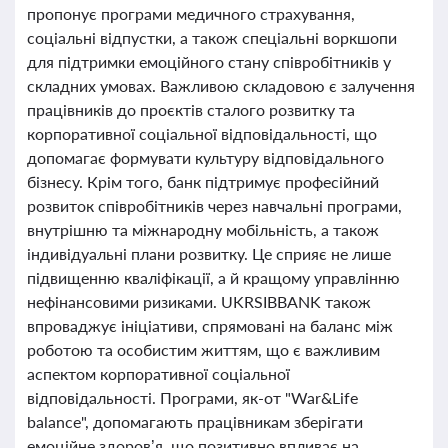
пропонує програми медичного страхування,
соціальні відпустки, а також спеціальні воркшопи
для підтримки емоційного стану співробітників у
складних умовах. Важливою складовою є залучення
працівників до проєктів сталого розвитку та
корпоративної соціальної відповідальності, що
допомагає формувати культуру відповідального
бізнесу. Крім того, банк підтримує професійний
розвиток співробітників через навчальні програми,
внутрішню та міжнародну мобільність, а також
індивідуальні плани розвитку. Це сприяє не лише
підвищенню кваліфікації, а й кращому управлінню
нефінансовими ризиками. UKRSIBBANK також
впроваджує ініціативи, спрямовані на баланс між
роботою та особистим життям, що є важливим
аспектом корпоративної соціальної
відповідальності. Програми, як-от "War&Life
balance", допомагають працівникам зберігати
емоційне здоров’я, що позитивно впливає на