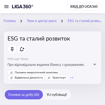
ВХІД ДО LIGA360
Головна
Теми в центрі уваги
ESG та сталий розвиток
ESG та сталий розвиток
ПРО ЩО ТЕМА:
Про відповідальне ведення бізнесу з урахуванням
екологічних, соціальних та управлінських факторів
Паливно-енергетичний комплекс
для досягнення довгострокової сталості
Будівельна діяльність
Транспорт
+4
Головне за добу (AI)
Усі публікації