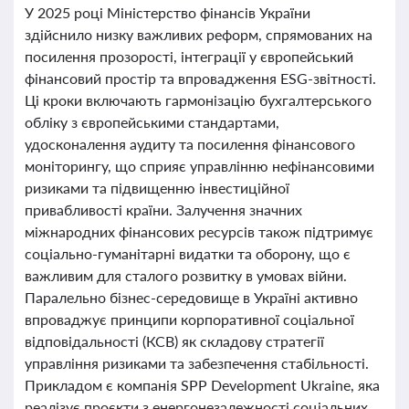
У 2025 році Міністерство фінансів України
здійснило низку важливих реформ, спрямованих на
посилення прозорості, інтеграції у європейський
фінансовий простір та впровадження ESG-звітності.
Ці кроки включають гармонізацію бухгалтерського
обліку з європейськими стандартами,
удосконалення аудиту та посилення фінансового
моніторингу, що сприяє управлінню нефінансовими
ризиками та підвищенню інвестиційної
привабливості країни. Залучення значних
міжнародних фінансових ресурсів також підтримує
соціально-гуманітарні видатки та оборону, що є
важливим для сталого розвитку в умовах війни.
Паралельно бізнес-середовище в Україні активно
впроваджує принципи корпоративної соціальної
відповідальності (КСВ) як складову стратегії
управління ризиками та забезпечення стабільності.
Прикладом є компанія SPP Development Ukraine, яка
реалізує проєкти з енергонезалежності соціальних