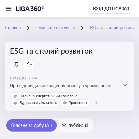
ВХІД ДО LIGA360
Головна
Теми в центрі уваги
ESG та сталий розвиток
ESG та сталий розвиток
ПРО ЩО ТЕМА:
Про відповідальне ведення бізнесу з урахуванням
екологічних, соціальних та управлінських факторів
Паливно-енергетичний комплекс
для досягнення довгострокової сталості
Будівельна діяльність
Транспорт
+4
Головне за добу (AI)
Усі публікації