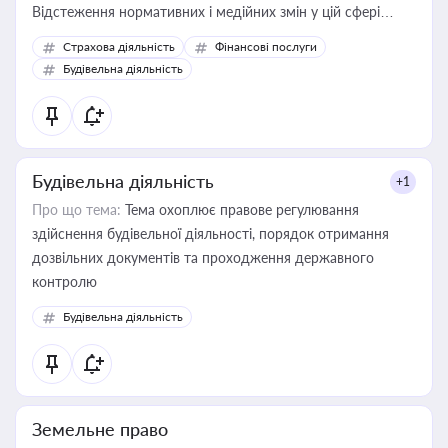
Відстеження нормативних і медійних змін у цій сфері
корисне для власника бізнесу, керівника, юриста або
Страхова діяльність
Фінансові послуги
бухгалтера під час оподаткування, приватизації, оренди
Будівельна діяльність
державного майна, корпоративних угод і перевірки
статусу суб'єктів оціночної діяльності
Будівельна діяльність
+1
Про що тема:
Тема охоплює правове регулювання
здійснення будівельної діяльності, порядок отримання
дозвільних документів та проходження державного
контролю
Будівельна діяльність
Земельне право