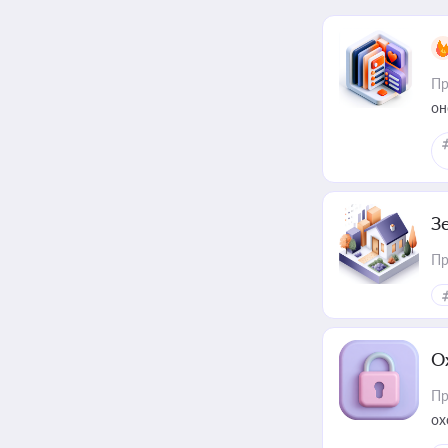
Пр
он
З
Пр
О
Пр
ох