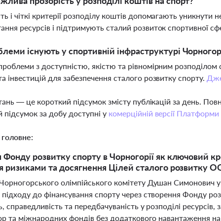
жлива прозорість у розподілі коштів на спорт?
ть і чіткі критерії розподілу коштів допомагають уникнути 
ання ресурсів і підтримують сталий розвиток спортивної сф
блеми існують у спортивній інфраструктурі Чорногор
проблеми з доступністю, якістю та рівномірним розподілом 
та інвестицій для забезпечення сталого розвитку спорту.
Дж
тань — це короткий підсумок змісту публікацій за день. По
 підсумок за добу доступні у
комерційній версії Платформи
 головне:
 Фонду розвитку спорту в Чорногорії як ключовий кр
я ризиками та досягнення Цілей сталого розвитку 
Чорногорського олімпійського комітету Душан Симонович у 
 підходу до фінансування спорту через створення Фонду роз
ь, справедливість та передбачуваність у розподілі ресурсів
гор та міжнародних фондів без додаткового навантаження на