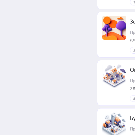
З
Пр
дж
О
Пр
з 
ме
пр
Б
Пр