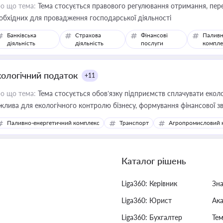
о що тема:
Тема стосується правового регулювання отримання, пере
обхідних для провадження господарської діяльності
Банківська
Страхова
Фінансові
Паливн
діяльність
діяльність
послуги
компле
кологічний податок
+11
о що тема:
Тема стосується обов’язку підприємств сплачувати еколо
жлива для екологічного контролю бізнесу, формування фінансової 
конодавства
Паливно-енергетичний комплекс
Транспорт
Агропромисловий 
Каталог рішень
Liga360: Керівник
Зн
Liga360: Юрист
Ак
Liga360: Бухгалтер
Тем