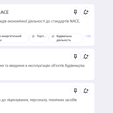
NACE
идів економічної діяльності до стандартів NACE,
о-енергетичний
Торгівля
Будівельна
+10
кс
діяльність
я та введення в експлуатацію об’єктів будівництва
о ліцензування, персоналу, технічних засобів