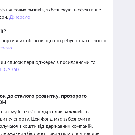
нефінансових ризиків, забезпечують ефективне
ери.
Джерело
ії?
спортивних об’єктів, що потребує стратегічного
ерело
вний список першоджерел з посиланнями та
 LIGA360.
ок до сталого розвитку, прозорого
ООН
своєму інтерв'ю підкреслив важливість
витку спорту. Цей фонд має забезпечити
, залучаючи кошти від державних компаній,
 державний бюджет. Такий підхід відповідає