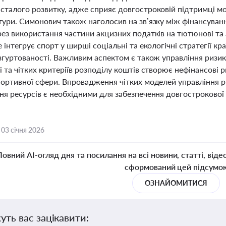
сталого розвитку, адже сприяє довгостроковій підтримці мо
тури. Симонович також наголосив на зв’язку між фінансуван
рез використання частини акцизних податків на тютюнові та
 інтегрує спорт у ширші соціальні та екологічні стратегії кра
згуртованості. Важливим аспектом є також управління ризика
 та чітких критеріїв розподілу коштів створює нефінансові 
портивної сфери. Впровадження чітких моделей управління р
я ресурсів є необхідними для забезпечення довгострокової с
,
03 січня 2026
Повний AI-огляд дня та посилання на всі новини, статті, віде
сформований цей підсумо
ОЗНАЙОМИТИСЯ
уть вас зацікавити: