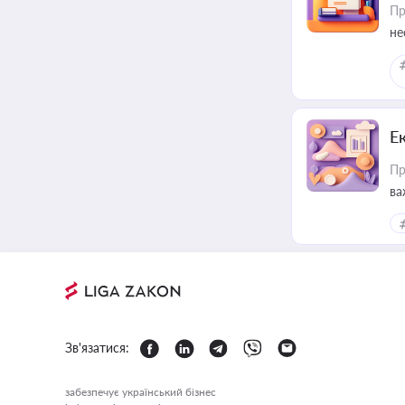
Пр
не
Е
Пр
ва
за
Зв'язатися:
забезпечує український бізнес