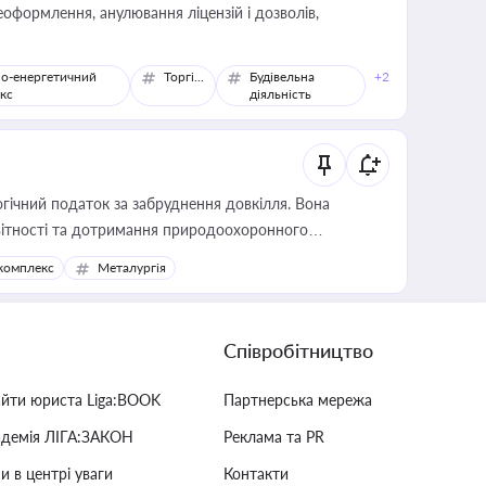
оформлення, анулювання ліцензій і дозволів,
о-енергетичний
Торгівля
Будівельна
+2
кс
діяльність
гічний податок за забруднення довкілля. Вона
звітності та дотримання природоохоронного
комплекс
Металургія
Співробітництво
айти юриста Liga:BOOK
Партнерська мережа
адемія ЛІГА:ЗАКОН
Реклама та PR
и в центрі уваги
Контакти