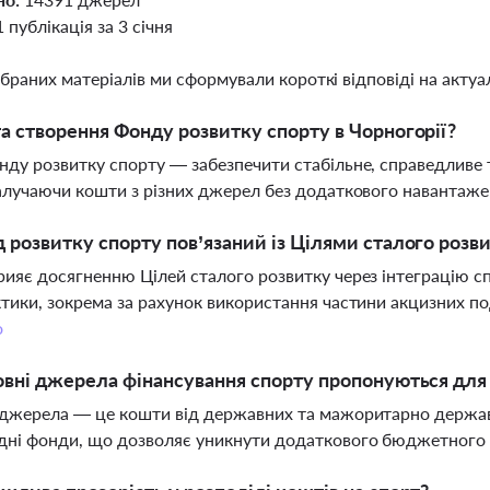
1 публікація за 3 січня
ібраних матеріалів ми сформували короткі відповіді на актуал
а створення Фонду розвитку спорту в Чорногорії?
ду розвитку спорту — забезпечити стабільне, справедливе 
алучаючи кошти з різних джерел без додаткового навантаж
 розвитку спорту пов’язаний із Цілями сталого роз
ияє досягненню Цілей сталого розвитку через інтеграцію сп
тики, зокрема за рахунок використання частини акцизних по
о
овні джерела фінансування спорту пропонуються дл
джерела — це кошти від державних та мажоритарно державн
дні фонди, що дозволяє уникнути додаткового бюджетного