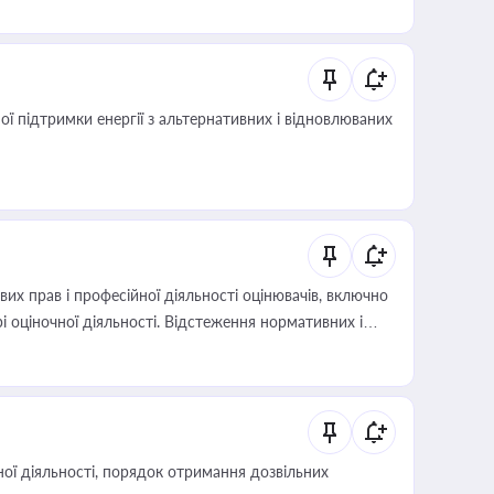
 підтримки енергії з альтернативних і відновлюваних
х прав і професійної діяльності оцінювачів, включно
і оціночної діяльності. Відстеження нормативних і
иста або бухгалтера під час оподаткування,
 статусу суб'єктів оціночної діяльності
ої діяльності, порядок отримання дозвільних