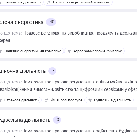
Банківська діяльність
Паливно-енергетичний комплекс
елена енергетика
+40
о що тема:
Правове регулювання виробництва, продажу та державної
ерел
Паливно-енергетичний комплекс
Агропромисловий комплекс
ціночна діяльність
+5
о що тема:
Тема охоплює правове регулювання оцінки майна, майнови
кваліфікаційними вимогами, звітністю та цифровими сервісами у сфер
дійних змін у цій сфері корисне для власника бізнесу, керівника, юр
Страхова діяльність
Фінансові послуги
Будівельна діяльність
иватизації, оренди державного майна, корпоративних угод і перевірки
удівельна діяльність
+3
о що тема:
Тема охоплює правове регулювання здійснення будівельн