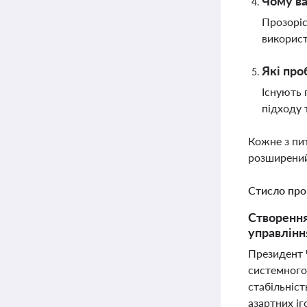
Чому ва
Прозоріс
використ
Які про
Існують 
підходу 
Кожне з пи
розширений
Стисло про
Створення
управлінн
Президент 
системного
стабільніст
азартних і