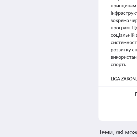
принципам 
інфраструк
зокрема че
програм. Це
соціальній 
системності
розвитку с
використанн
спорті.
LIGA ZAKON
Теми, які мож