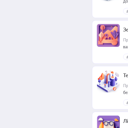
до
З
Пр
ва
ре
Т
Пр
бе
Лі