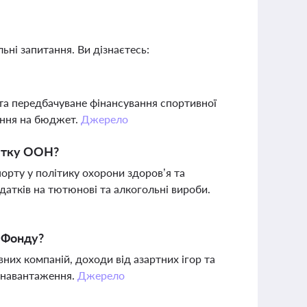
ьні запитання. Ви дізнаєтесь:
та передбачуване фінансування спортивної
ення на бюджет.
Джерело
витку ООН?
орту у політику охорони здоров’я та
датків на тютюнові та алкогольні вироби.
я Фонду?
их компаній, доходи від азартних ігор та
 навантаження.
Джерело