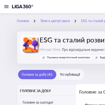
Головна
Теми в центрі уваги
ESG та сталий 
ESG та сталий розви
Про відповідальне ведення 
ПРО ЩО ТЕМА:
Паливно-енергетичний комплекс
Буд
Головне за добу (AI)
Усі публікації
ГОЛОВНЕ ЗА ДОБУ
Головне за 
Головне за сьогодні
Опрацьова