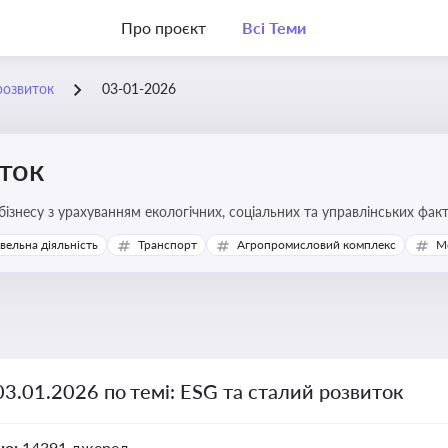
Про проєкт
Всі Теми
розвиток
03-01-2026
ток
бізнесу з урахуванням екологічних, соціальних та управлінських фак
івельна діяльність
Транспорт
Агропромисловий комплекс
М
03.01.2026 по темі: ESG та сталий розвиток
но:
14391 джерел