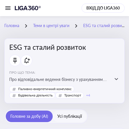
ВХІД ДО LIGA360
Головна
Теми в центрі уваги
ESG та сталий розвиток
ESG та сталий розвиток
ПРО ЩО ТЕМА:
Про відповідальне ведення бізнесу з урахуванням
екологічних, соціальних та управлінських факторів
Паливно-енергетичний комплекс
для досягнення довгострокової сталості
Будівельна діяльність
Транспорт
+4
Головне за добу (AI)
Усі публікації