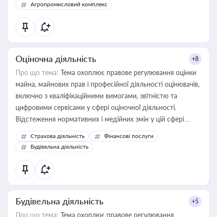
Агропромисловий комплекс
Оціночна діяльність
+8
Про що тема:
Тема охоплює правове регулювання оцінки
майна, майнових прав і професійної діяльності оцінювачів,
включно з кваліфікаційними вимогами, звітністю та
цифровими сервісами у сфері оціночної діяльності.
Відстеження нормативних і медійних змін у цій сфері
корисне для власника бізнесу, керівника, юриста або
Страхова діяльність
Фінансові послуги
бухгалтера під час оподаткування, приватизації, оренди
Будівельна діяльність
державного майна, корпоративних угод і перевірки
статусу суб'єктів оціночної діяльності
Будівельна діяльність
+5
Про що тема:
Тема охоплює правове регулювання