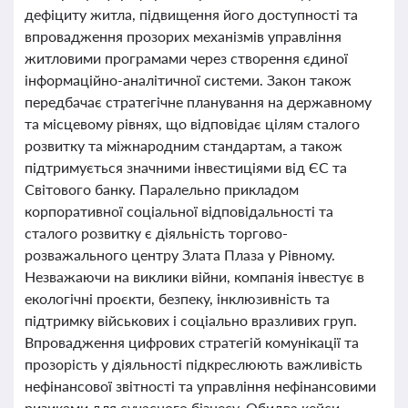
дефіциту житла, підвищення його доступності та
впровадження прозорих механізмів управління
житловими програмами через створення єдиної
інформаційно-аналітичної системи. Закон також
передбачає стратегічне планування на державному
та місцевому рівнях, що відповідає цілям сталого
розвитку та міжнародним стандартам, а також
підтримується значними інвестиціями від ЄС та
Світового банку. Паралельно прикладом
корпоративної соціальної відповідальності та
сталого розвитку є діяльність торгово-
розважального центру Злата Плаза у Рівному.
Незважаючи на виклики війни, компанія інвестує в
екологічні проєкти, безпеку, інклюзивність та
підтримку військових і соціально вразливих груп.
Впровадження цифрових стратегій комунікації та
прозорість у діяльності підкреслюють важливість
нефінансової звітності та управління нефінансовими
ризиками для сучасного бізнесу. Обидва кейси