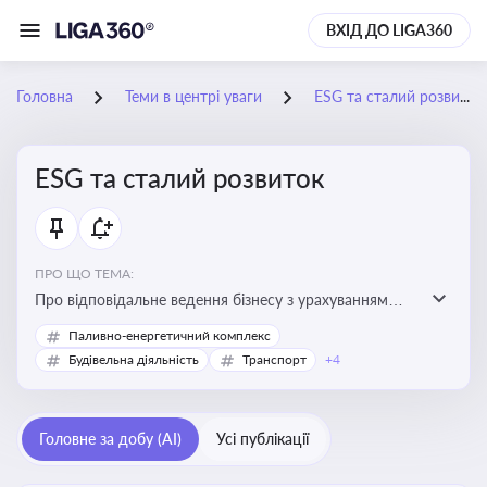
ВХІД ДО LIGA360
Головна
Теми в центрі уваги
ESG та сталий розвиток
ESG та сталий розвиток
ПРО ЩО ТЕМА:
Про відповідальне ведення бізнесу з урахуванням
екологічних, соціальних та управлінських факторів
Паливно-енергетичний комплекс
для досягнення довгострокової сталості
Будівельна діяльність
Транспорт
+4
Головне за добу (AI)
Усі публікації