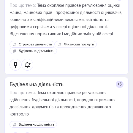
Про що тема:
Тема охоплює правове регулювання оцінки
майна, майнових прав і професійної діяльності оцінювачів,
включно з кваліфікаційними вимогами, звітністю та
цифровими сервісами у сфері оціночної діяльності.
Відстеження нормативних і медійних змін у цій сфері
корисне для власника бізнесу, керівника, юриста або
Страхова діяльність
Фінансові послуги
бухгалтера під час оподаткування, приватизації, оренди
Будівельна діяльність
державного майна, корпоративних угод і перевірки
статусу суб'єктів оціночної діяльності
Будівельна діяльність
+5
Про що тема:
Тема охоплює правове регулювання
здійснення будівельної діяльності, порядок отримання
дозвільних документів та проходження державного
контролю
Будівельна діяльність