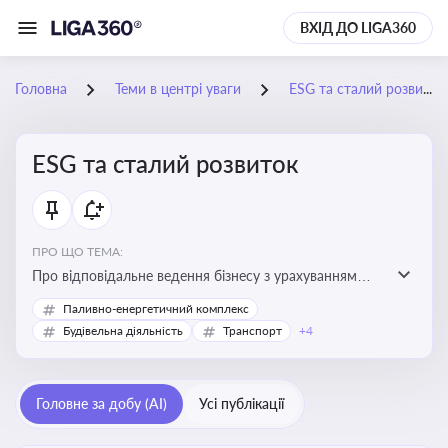
ВХІД ДО LIGA360
Головна
Теми в центрі уваги
ESG та сталий розвиток
ESG та сталий розвиток
ПРО ЩО ТЕМА:
Про відповідальне ведення бізнесу з урахуванням
екологічних, соціальних та управлінських факторів
Паливно-енергетичний комплекс
для досягнення довгострокової сталості
Будівельна діяльність
Транспорт
+4
Головне за добу (AI)
Усі публікації