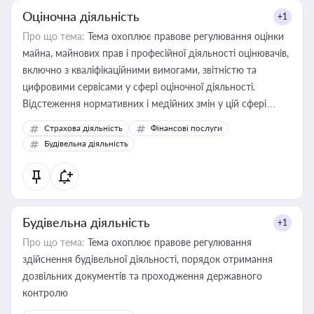
Оціночна діяльність
+1
Про що тема:
Тема охоплює правове регулювання оцінки
майна, майнових прав і професійної діяльності оцінювачів,
включно з кваліфікаційними вимогами, звітністю та
цифровими сервісами у сфері оціночної діяльності.
Відстеження нормативних і медійних змін у цій сфері
корисне для власника бізнесу, керівника, юриста або
Страхова діяльність
Фінансові послуги
бухгалтера під час оподаткування, приватизації, оренди
Будівельна діяльність
державного майна, корпоративних угод і перевірки
статусу суб'єктів оціночної діяльності
Будівельна діяльність
+1
Про що тема:
Тема охоплює правове регулювання
здійснення будівельної діяльності, порядок отримання
дозвільних документів та проходження державного
контролю