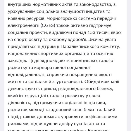
внутрішніх нормативних актів та законодавства, з
урахуванням соціальної значущості ініціатив та
наявних ресурсів. Чорногорська система передачі
електроенергії (CGES) також активно підтримує
соціальні проекти, виділяючи понад 153 тисячі євро
на спорт, освіту та охорону здоров'я. Значна увага
приділяється підтримці Паралімпійського комітету,
національних спортивних організацій та освітніх
закладів. Ці дії відповідають принципам сталого
розвитку та корпоративної соціальної
відповідальності, сприяючи покращенню якості
життя та соціальній згуртованості. Обидві компанії
демонструють приклад відповідального бізнесу,
який інтегрує цілі сталого розвитку у свою
діяльність, підтримуючи соціальні ініціативи,
розвиток молоді та здоровий спосіб життя. Такий
підхід також допомагає управляти нефінансовими
ризиками, підвищуючи довіру суспільства та
сприяючи сталому розвитку регіону. Водночас,