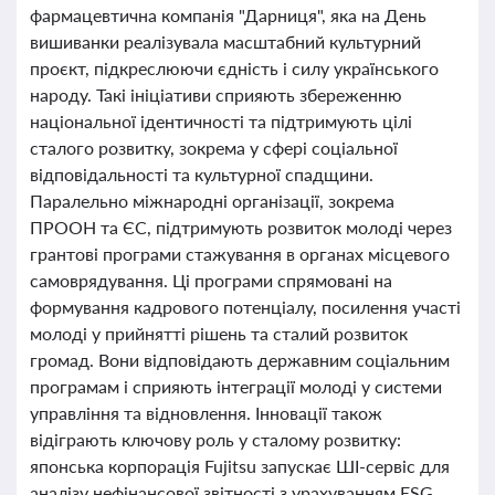
фармацевтична компанія "Дарниця", яка на День
вишиванки реалізувала масштабний культурний
проєкт, підкреслюючи єдність і силу українського
народу. Такі ініціативи сприяють збереженню
національної ідентичності та підтримують цілі
сталого розвитку, зокрема у сфері соціальної
відповідальності та культурної спадщини.
Паралельно міжнародні організації, зокрема
ПРООН та ЄС, підтримують розвиток молоді через
грантові програми стажування в органах місцевого
самоврядування. Ці програми спрямовані на
формування кадрового потенціалу, посилення участі
молоді у прийнятті рішень та сталий розвиток
громад. Вони відповідають державним соціальним
програмам і сприяють інтеграції молоді у системи
управління та відновлення. Інновації також
відіграють ключову роль у сталому розвитку:
японська корпорація Fujitsu запускає ШІ-сервіс для
аналізу нефінансової звітності з урахуванням ESG,