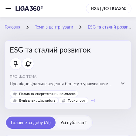
ВХІД ДО LIGA360
Головна
Теми в центрі уваги
ESG та сталий розвиток
ESG та сталий розвиток
ПРО ЩО ТЕМА:
Про відповідальне ведення бізнесу з урахуванням
екологічних, соціальних та управлінських факторів
Паливно-енергетичний комплекс
для досягнення довгострокової сталості
Будівельна діяльність
Транспорт
+4
Головне за добу (AI)
Усі публікації