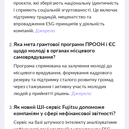
проєкти, які зберігають національну ідентичність
і сприяють соціальній згуртованості. Це включає
підтримку традицій, меценатство та
впровадження ESG-принципів у діяльність
компаній.
Джерело
Яка мета грантової програми ПРООН і ЄС
щодо молоді в органах місцевого
самоврядування?
Програма спрямована на залучення молоді до
місцевого врядування, формування кадрового
резерву та підтримку сталого розвитку громад
через стажування і активну участь молодих
людей у прийнятті рішень.
Джерело
Як новий ШІ-сервіс Fujitsu допоможе
компаніям у сфері нефінансової звітності?
Сервіс на базі штучного інтелекту аналізуватиме
нефінансові дані компаній з урахуванням ESG-