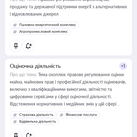
продажу та державної підтримки енергії з альтернативних
і відновлюваних джерел
Паливно-енергетичний комплекс
Агропромисловий комплекс
Оціночна діяльність
+1
Про що тема:
Тема охоплює правове регулювання оцінки
майна, майнових прав і професійної діяльності оцінювачів,
включно з кваліфікаційними вимогами, звітністю та
цифровими сервісами у сфері оціночної діяльності.
Відстеження нормативних і медійних змін у цій сфері
корисне для власника бізнесу, керівника, юриста або
Страхова діяльність
Фінансові послуги
бухгалтера під час оподаткування, приватизації, оренди
Будівельна діяльність
державного майна, корпоративних угод і перевірки
статусу суб'єктів оціночної діяльності