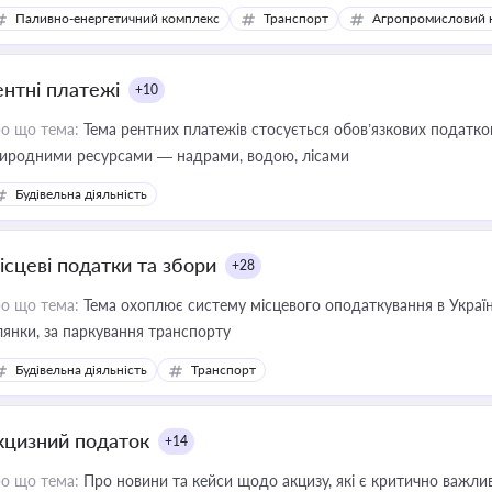
конодавства
Паливно-енергетичний комплекс
Транспорт
Агропромисловий 
ентні платежі
+10
о що тема:
Тема рентних платежів стосується обов’язкових податков
иродними ресурсами — надрами, водою, лісами
Будівельна діяльність
ісцеві податки та збори
+28
о що тема:
Тема охоплює систему місцевого оподаткування в Україні
ділянки, за паркування транспорту
Будівельна діяльність
Транспорт
кцизний податок
+14
о що тема:
Про новини та кейси щодо акцизу, які є критично важли