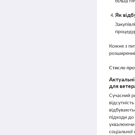
більш гн
Як відб
Закупівл
процедур
Кожне з пи
розширений
Стисло про
Актуальні
для ветер
Сучасний р
відсутність
відбувають
підходи до 
ухвалюючи в
соціальної 