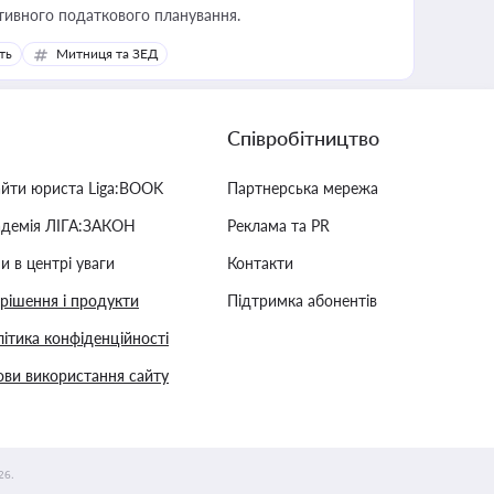
тивного податкового планування.
ть
Митниця та ЗЕД
Співробітництво
айти юриста Liga:BOOK
Партнерська мережа
адемія ЛІГА:ЗАКОН
Реклама та PR
и в центрі уваги
Контакти
 рішення і продукти
Підтримка абонентів
ітика конфіденційності
ви використання сайту
26.