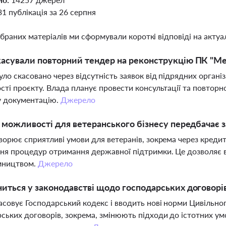
31 публікація за 26 серпня
ібраних матеріалів ми сформували короткі відповіді на актуал
асували повторний тендер на реконструкцію ПК "Ме
уло скасовано через відсутність заявок від підрядних органі
сті проєкту. Влада планує провести консультації та повторн
у документацію.
Джерело
і можливості для ветеранського бізнесу передбачає 
ворює сприятливі умови для ветеранів, зокрема через кредитн
я процедур отримання державної підтримки. Це дозволяє 
мництвом.
Джерело
иться у законодавстві щодо господарських договорів
асовує Господарський кодекс і вводить нові норми Цивільно
ських договорів, зокрема, змінюють підходи до істотних ум