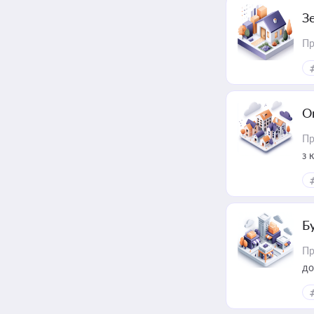
З
Пр
О
Пр
з 
ме
пр
Б
Пр
до