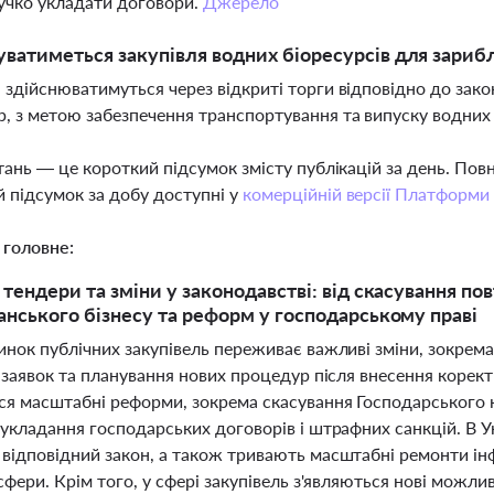
учко укладати договори.
Джерело
уватиметься закупівля водних біоресурсів для зари
і здійснюватимуться через відкриті торги відповідно до зак
, з метою забезпечення транспортування та випуску водних
тань — це короткий підсумок змісту публікацій за день. По
 підсумок за добу доступні у
комерційній версії Платформи
 головне:
 тендери та зміни у законодавстві: від скасування п
анського бізнесу та реформ у господарському праві
инок публічних закупівель переживає важливі зміни, зокрема
 заявок та планування нових процедур після внесення корект
ся масштабні реформи, зокрема скасування Господарського к
укладання господарських договорів і штрафних санкцій. В У
ідповідний закон, а також тривають масштабні ремонти інфр
сфери. Крім того, у сфері закупівель з'являються нові можли