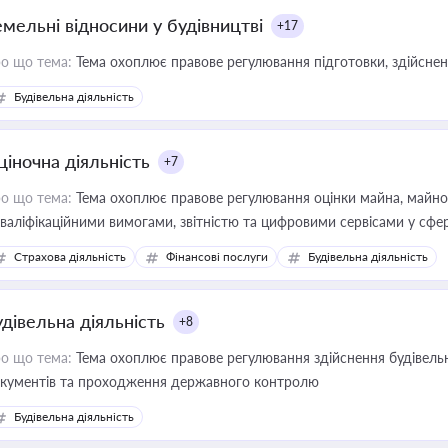
емельні відносини у будівництві
+17
о що тема:
Тема охоплює правове регулювання підготовки, здійсненн
Будівельна діяльність
ціночна діяльність
+7
о що тема:
Тема охоплює правове регулювання оцінки майна, майнови
кваліфікаційними вимогами, звітністю та цифровими сервісами у сфер
дійних змін у цій сфері корисне для власника бізнесу, керівника, юр
Страхова діяльність
Фінансові послуги
Будівельна діяльність
иватизації, оренди державного майна, корпоративних угод і перевірки
удівельна діяльність
+8
о що тема:
Тема охоплює правове регулювання здійснення будівельн
кументів та проходження державного контролю
Будівельна діяльність