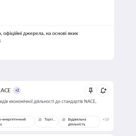
о, офіційні джерела, на основі яких
к
NACE
+2
идів економічної діяльності до стандартів NACE,
о-енергетичний
Торгівля
Будівельна
+10
кс
діяльність