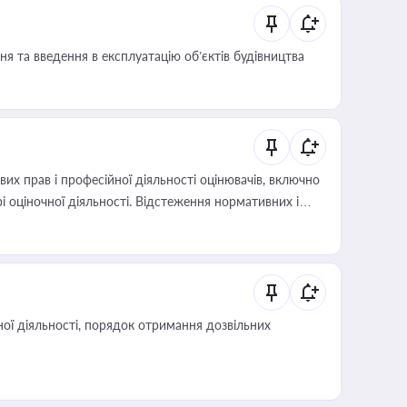
я та введення в експлуатацію об’єктів будівництва
х прав і професійної діяльності оцінювачів, включно
і оціночної діяльності. Відстеження нормативних і
иста або бухгалтера під час оподаткування,
 статусу суб'єктів оціночної діяльності
ої діяльності, порядок отримання дозвільних