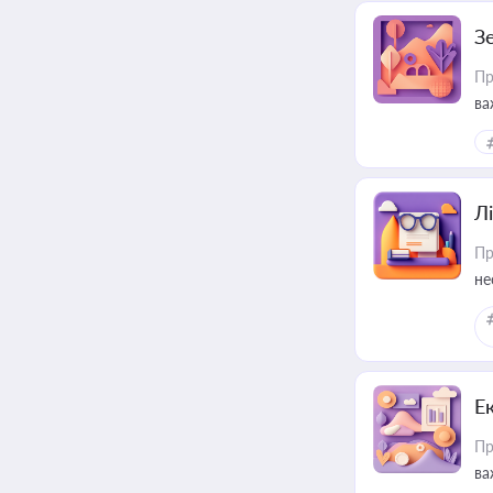
З
Пр
ва
ре
Лі
Пр
не
Е
Пр
ва