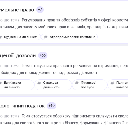
емельне право
+7
о що тема:
Регулювання прав та обов’язків суб’єктів у сфері корист
жливим для захисту майнових прав власників, орендарів та держави
сурсами
Будівельна діяльність
Агропромисловий комплекс
цензії, дозволи
+66
о що тема:
Тема стосується правового регулювання отримання, пере
обхідних для провадження господарської діяльності
Банківська
Страхова
Фінансові
Паливн
діяльність
діяльність
послуги
компле
кологічний податок
+10
о що тема:
Тема стосується обов’язку підприємств сплачувати еколо
жлива для екологічного контролю бізнесу, формування фінансової 