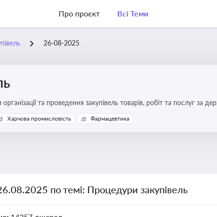
Про проєкт
Всі Теми
півель
26-08-2025
ль
 організації та проведення закупівель товарів, робіт та послуг за де
Харчова промисловість
Фармацевтика
26.08.2025 по темі: Процедури закупівель
но:
14257 джерел