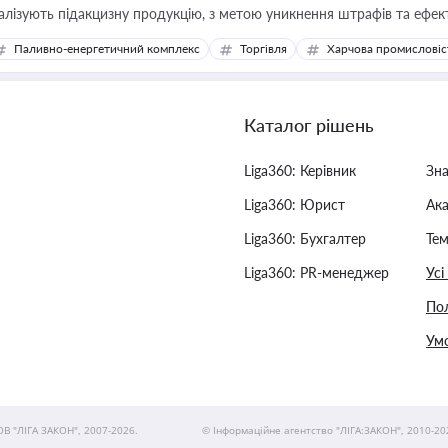
алізують підакцизну продукцію, з метою уникнення штрафів та ефек
Паливно-енергетичний комплекс
Торгівля
Харчова промисловіс
Каталог рішень
Liga360: Керівник
Зн
Liga360: Юрист
Ак
Liga360: Бухгалтер
Тем
Liga360: PR-менеджер
Усі
Пол
Умо
ОВ "ЛІГА ЗАКОН", 2007-2026.
© Інформаційне агентство "ЛІГА:ЗАКОН", 2010-20