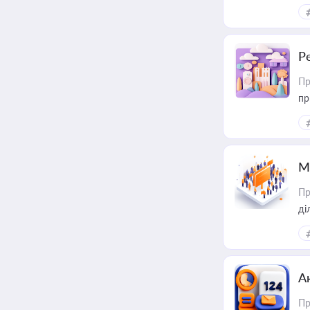
за
Р
Пр
пр
М
Пр
А
Пр