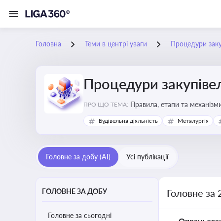
Головна
Теми в центрі уваги
Процедури заку
Процедури закупіве
Правила, етапи та механізми
ПРО ЩО ТЕМА:
Будівельна діяльність
Металургія
Головне за добу (AI)
Усі публікації
ГОЛОВНЕ ЗА ДОБУ
Головне за 
Головне за сьогодні
Опрацьова