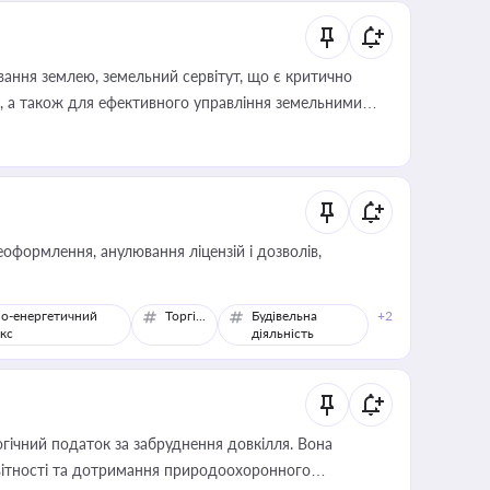
ування землею, земельний сервітут, що є критично
, а також для ефективного управління земельними
оформлення, анулювання ліцензій і дозволів,
о-енергетичний
Торгівля
Будівельна
+2
кс
діяльність
гічний податок за забруднення довкілля. Вона
звітності та дотримання природоохоронного