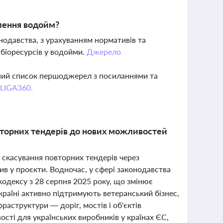
блення водойм?
онодавства, з урахуванням нормативів та
 біоресурсів у водойми.
Джерело
вний список першоджерел з посиланнями та
 LIGA360.
овторних тендерів до нових можливостей
 скасування повторних тендерів через
ив у проєкти. Водночас, у сфері законодавства
одексу з 28 серпня 2025 року, що змінює
країні активно підтримують ветеранський бізнес,
аструктури — доріг, мостів і об'єктів
вості для українських виробників у країнах ЄС,