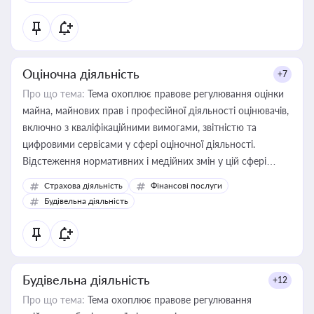
Оціночна діяльність
+7
Про що тема:
Тема охоплює правове регулювання оцінки
майна, майнових прав і професійної діяльності оцінювачів,
включно з кваліфікаційними вимогами, звітністю та
цифровими сервісами у сфері оціночної діяльності.
Відстеження нормативних і медійних змін у цій сфері
корисне для власника бізнесу, керівника, юриста або
Страхова діяльність
Фінансові послуги
бухгалтера під час оподаткування, приватизації, оренди
Будівельна діяльність
державного майна, корпоративних угод і перевірки
статусу суб'єктів оціночної діяльності
Будівельна діяльність
+12
Про що тема:
Тема охоплює правове регулювання