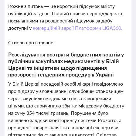
Кожне з питань — це короткий підсумок змісту
публікацій за день. Повний список першоджерел з
посиланнями та розширений підсумок за добу
доступні у
комерційній версії Платформи LIGA360.
Стисло про головне:
Розслідування розтрати бюджетних коштів у
публічних закупівлях медикаментів у Білій
Церкві та ініціативи щодо підвищення
прозорості тендерних процедур в Україні
У Білій Церкві посадовій особі лікарні повідомлено
про підозру у зловживанні службовим становищем
через закупівлю медикаментів за завищеними
цінами, що спричинило збитки місцевому бюджету
на суму 354 тисячі гривень. Порушення було
виявлено завдяки моніторингу системи Prozorro, а
проведені товарознавчі та економічні експертизи
підтвердили факт завищення вартості. Слідство