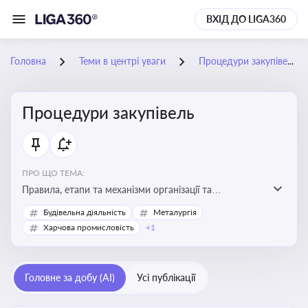
ВХІД ДО LIGA360
Головна
Теми в центрі уваги
Процедури закупівель
Процедури закупівель
ПРО ЩО ТЕМА:
Правила, етапи та механізми організації та
проведення закупівель товарів, робіт та послуг за
Будівельна діяльність
Металургія
державні чи публічні кошти
Харчова промисловість
+1
Головне за добу (AI)
Усі публікації