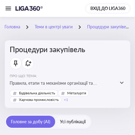
ВХІД ДО LIGA360
Головна
Теми в центрі уваги
Процедури закупівель
Процедури закупівель
ПРО ЩО ТЕМА:
Правила, етапи та механізми організації та
проведення закупівель товарів, робіт та послуг за
Будівельна діяльність
Металургія
державні чи публічні кошти
Харчова промисловість
+1
Головне за добу (AI)
Усі публікації