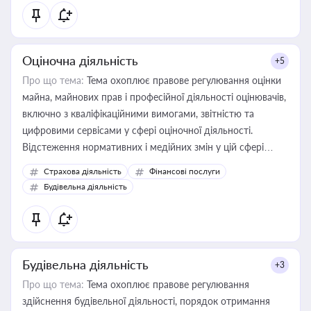
Оціночна діяльність
+5
Про що тема:
Тема охоплює правове регулювання оцінки
майна, майнових прав і професійної діяльності оцінювачів,
включно з кваліфікаційними вимогами, звітністю та
цифровими сервісами у сфері оціночної діяльності.
Відстеження нормативних і медійних змін у цій сфері
корисне для власника бізнесу, керівника, юриста або
Страхова діяльність
Фінансові послуги
бухгалтера під час оподаткування, приватизації, оренди
Будівельна діяльність
державного майна, корпоративних угод і перевірки
статусу суб'єктів оціночної діяльності
Будівельна діяльність
+3
Про що тема:
Тема охоплює правове регулювання
здійснення будівельної діяльності, порядок отримання