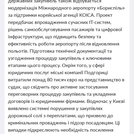
державних закупівель також відбувається
модернізація Міжнародного аеропорту «Бориспіль»
за підтримки корейської агенції KOICA. Проект
передбачає впровадження сучасних ІТ-систем,
рішень самообслуговування пасажирів та цифрової
інфраструктури, що підвищить безпеку та
ефективність роботи аеропорту після відновлення
польотів. Підготовка технічної документації та
узгодження процедур закупівель є ключовими
етапами цього процесу. Окрім того, у сфері
юридичних послуг міські компанії Подгориці
витратили понад 80 тисяч євро на представництво в
судах, що свідчить про активне застосування
переговорних процедур закупівель та укладення
договорів із юридичними фірмами. Водночас у Києві
виявлено системні порушення у закупівлях
дорожньої солі з переплатами, що призвело до
кримінальних проваджень і підозр посадовцям. Ці
випадки підкреслюють необхідність посилення