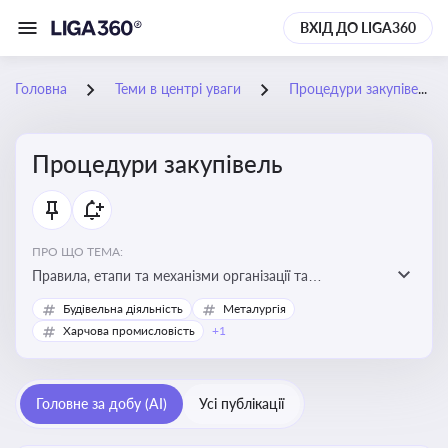
ВХІД ДО LIGA360
Головна
Теми в центрі уваги
Процедури закупівель
Процедури закупівель
ПРО ЩО ТЕМА:
Правила, етапи та механізми організації та
проведення закупівель товарів, робіт та послуг за
Будівельна діяльність
Металургія
державні чи публічні кошти
Харчова промисловість
+1
Головне за добу (AI)
Усі публікації