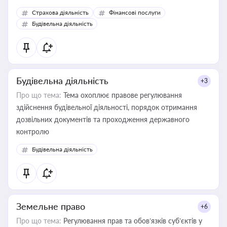
корисне для власника бізнесу, керівника, юриста або
Страхова діяльність
Фінансові послуги
бухгалтера під час оподаткування, приватизації, оренди
Будівельна діяльність
державного майна, корпоративних угод і перевірки
статусу суб'єктів оціночної діяльності
Будівельна діяльність
+3
Про що тема:
Тема охоплює правове регулювання
здійснення будівельної діяльності, порядок отримання
дозвільних документів та проходження державного
контролю
Будівельна діяльність
Земельне право
+6
Про що тема:
Регулювання прав та обов’язків суб’єктів у