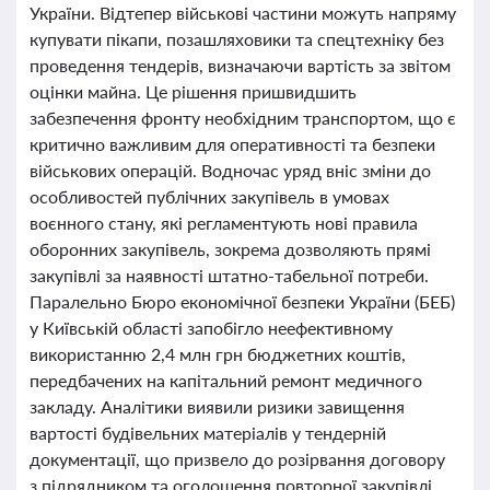
України. Відтепер військові частини можуть напряму
купувати пікапи, позашляховики та спецтехніку без
проведення тендерів, визначаючи вартість за звітом
оцінки майна. Це рішення пришвидшить
забезпечення фронту необхідним транспортом, що є
критично важливим для оперативності та безпеки
військових операцій. Водночас уряд вніс зміни до
особливостей публічних закупівель в умовах
воєнного стану, які регламентують нові правила
оборонних закупівель, зокрема дозволяють прямі
закупівлі за наявності штатно-табельної потреби.
Паралельно Бюро економічної безпеки України (БЕБ)
у Київській області запобігло неефективному
використанню 2,4 млн грн бюджетних коштів,
передбачених на капітальний ремонт медичного
закладу. Аналітики виявили ризики завищення
вартості будівельних матеріалів у тендерній
документації, що призвело до розірвання договору
з підрядником та оголошення повторної закупівлі.