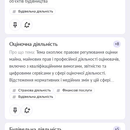
об’єктів будівництва
Будівельна діяльність
Оціночна діяльність
+8
Про що тема:
Тема охоплює правове регулювання оцінки
майна, майнових прав і професійної діяльності оцінювачів,
включно з кваліфікаційними вимогами, звітністю та
цифровими сервісами у сфері оціночної діяльності.
Відстеження нормативних і медійних змін у цій сфері
корисне для власника бізнесу, керівника, юриста або
Страхова діяльність
Фінансові послуги
бухгалтера під час оподаткування, приватизації, оренди
Будівельна діяльність
державного майна, корпоративних угод і перевірки
статусу суб'єктів оціночної діяльності
Будівельна діяльність
+5