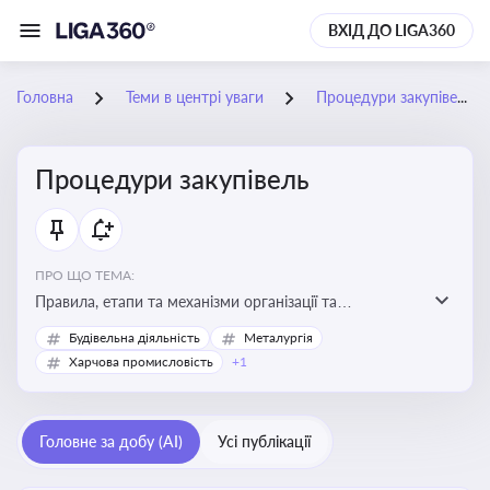
ВХІД ДО LIGA360
Головна
Теми в центрі уваги
Процедури закупівель
Процедури закупівель
ПРО ЩО ТЕМА:
Правила, етапи та механізми організації та
проведення закупівель товарів, робіт та послуг за
Будівельна діяльність
Металургія
державні чи публічні кошти
Харчова промисловість
+1
Головне за добу (AI)
Усі публікації