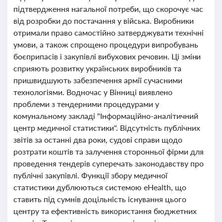
підтвердження нагальної потреби, що скорочує час
від розробки до постачання у війська. Виробники
отримали право самостійно затверджувати технічні
умови, а також спрощено процедури випробувань
боєприпасів і закупівлі вибухових речовин. Ці зміни
сприяють розвитку українських виробників та
пришвидшують забезпечення армії сучасними
технологіями. Водночас у Вінниці виявлено
проблеми з тендерними процедурами у
комунальному закладі "Інформаційно-аналітичний
центр медичної статистики". Відсутність публічних
звітів за останні два роки, судові справи щодо
розтрати коштів та залучення сторонньої фірми для
проведення тендерів суперечать законодавству про
публічні закупівлі. Функції збору медичної
статистики дублюються системою eHealth, що
ставить під сумнів доцільність існування цього
центру та ефективність використання бюджетних