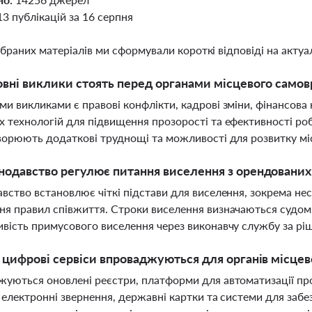
13 публікацій за 16 серпня
ібраних матеріалів ми сформували короткі відповіді на актуал
овні виклики стоять перед органами місцевого самов
и викликами є правові конфлікти, кадрові зміни, фінансова
 технологій для підвищення прозорості та ефективності роб
ворюють додаткові труднощі та можливості для розвитку м
нодавство регулює питання виселення з орендованих 
вство встановлює чіткі підстави для виселення, зокрема не
я правил співжиття. Строки виселення визначаються судом
вість примусового виселення через виконавчу службу за рі
і цифрові сервіси впроваджуються для органів місцев
уються оновлені реєстри, платформи для автоматизації проц
 електронні звернення, державні картки та системи для забе