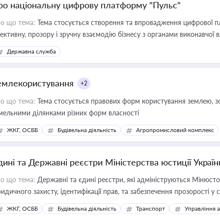
ро національну цифрову платформу "Пульс"
о що тема:
Тема стосується створення та впровадження цифрової пл
ективну, прозору і зручну взаємодію бізнесу з органами виконавчої 
Державна служба
емлекористування
+2
о що тема:
Тема стосується правових форм користування землею, зо
мельними ділянками різних форм власності
ЖКГ, ОСББ
Будівельна діяльність
Агропромисловий комплекс
дині та Державні реєстри Міністерства юстиції Україн
о що тема:
Державні та єдині реєстри, які адмініструються Мінюсто
идичного захисту, ідентифікації прав, та забезпечення прозорості у с
ЖКГ, ОСББ
Будівельна діяльність
Транспорт
Управління 