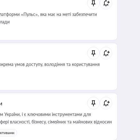
атформи «Пульс», яка має на меті забезпечити
влади
крема умов доступу, володіння та користування
и
м України, і є ключовими інструментами для
фері власності, бізнесу, сімейних та майнових відносин
активами