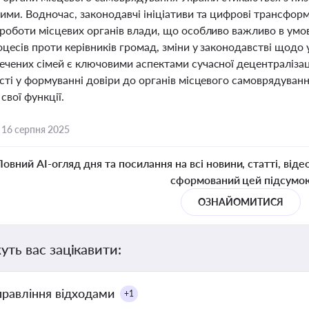
вими. Водночас, законодавчі ініціативи та цифрові трансфо
роботи місцевих органів влади, що особливо важливо в умов
цесів проти керівників громад, зміни у законодавстві щодо
ечених сімей є ключовими аспектами сучасної децентраліза
сті у формуванні довіри до органів місцевого самоврядуван
свої функції.
,
16 серпня 2025
Повний AI-огляд дня та посилання на всі новини, статті, віде
сформований цей підсумо
ОЗНАЙОМИТИСЯ
уть вас зацікавити:
правління відходами
+1