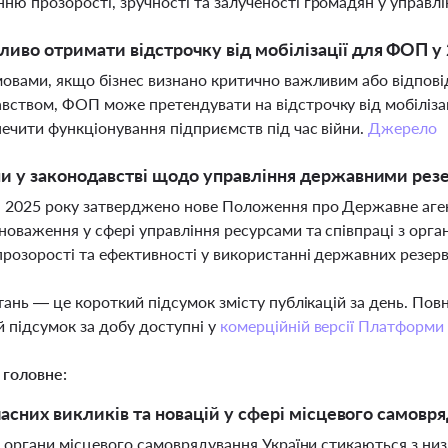
ню прозорості, зручності та залученості громадян у управ
иво отримати відстрочку від мобілізації для ФОП у 
умовами, якщо бізнес визнано критично важливим або відпов
вством, ФОП може претендувати на відстрочку від мобілізаці
печити функціонування підприємств під час війни.
Джерело
ни у законодавстві щодо управління державними резе
я 2025 року затверджено нове Положення про Державне аген
новаження у сфері управління ресурсами та співпраці з орг
прозорості та ефективності у використанні державних резерв
тань — це короткий підсумок змісту публікацій за день. По
 підсумок за добу доступні у
комерційній версії Платформи
 головне:
часних викликів та новацій у сфері місцевого самовря
і органи місцевого самоврядування України стикаються з ни