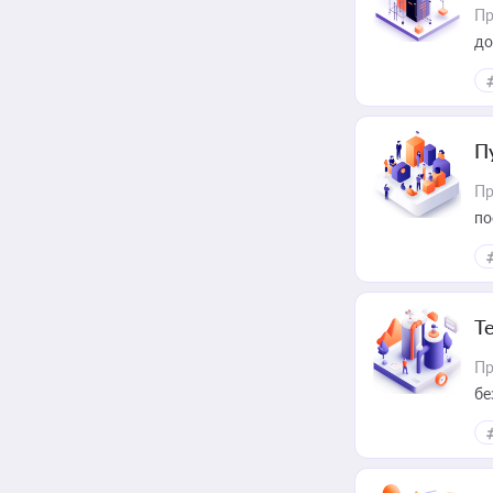
Пр
до
П
Пр
по
Т
Пр
бе