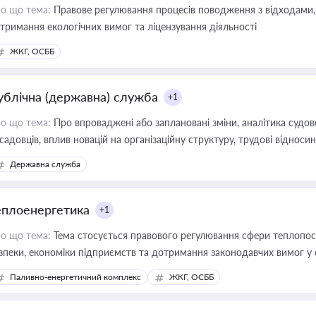
о що тема:
Правове регулювання процесів поводження з відходами, 
тримання екологічних вимог та ліцензування діяльності
ЖКГ, ОСББ
ублічна (державна) служба
+1
о що тема:
Про впроваджені або заплановані зміни, аналітика судо
садовців, вплив новацій на організаційну структуру, трудові віднос
Державна служба
еплоенергетика
+1
о що тема:
Тема стосується правового регулювання сфери теплопост
зпеки, економіки підприємств та дотримання законодавчих вимог у
Паливно-енергетичний комплекс
ЖКГ, ОСББ