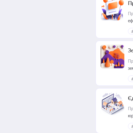
П
Пр
еф
З
Пр
зе
Є
Пр
юр