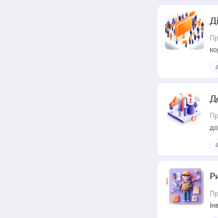
Д
Пр
ко
та
Д
Пр
до
ст
Р
Пр
ін