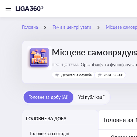
Головна
Теми в центрі уваги
Місцеве самов
Місцеве самоврядув
Організація та функціонуван
ПРО ЩО ТЕМА:
сіл, селищ)
Державна служба
ЖКГ, ОСББ
Головне за добу (AI)
Усі публікації
ГОЛОВНЕ ЗА ДОБУ
Головне за 
Головне за сьогодні
Опрацьова