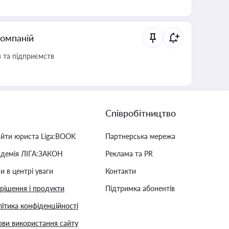
компаній
в та підприємств
Співробітництво
айти юриста Liga:BOOK
Партнерська мережа
адемія ЛІГА:ЗАКОН
Реклама та PR
и в центрі уваги
Контакти
 рішення і продукти
Підтримка абонентів
ітика конфіденційності
ви використання сайту