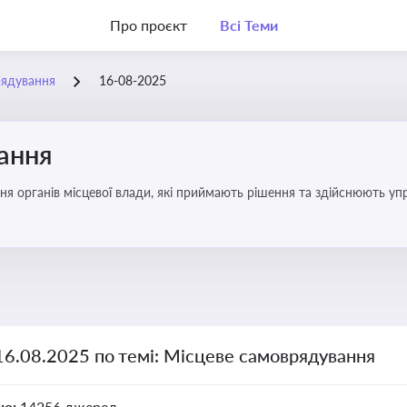
Про проєкт
Всі Теми
рядування
16-08-2025
ання
ня органів місцевої влади, які приймають рішення та здійснюють управ
16.08.2025 по темі: Місцеве самоврядування
но:
14256 джерел