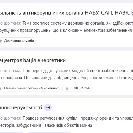
іяльність антикорупційних органів НАБУ, САП, НАЗК,
о що тема:
Тема охоплює систему державних органів, які здійснюють
рупційних правопорушень, що є ключовим елементом забезпечення п
 бізнесі
Державна служба
ецентралізація енергетики
о що тема:
Про перехід до сучасних моделей енергозабезпечення, д
 споживача. Це важливо для підвищення енергонезалежності громад,
имулювання розвитку відновлюваних джерел
Паливно-енергетичний комплекс
ЖКГ, ОСББ
инок нерухомості
+4
о що тема:
Правове регулювання купівлі, продажу, оренди та управл
весторів, забудовників і власників об’єктів майна