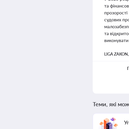
та фінансо
прозорості 
судових про
малозабезп
та відкрито
виконувати 
LIGA ZAKON
Теми, які мож
У