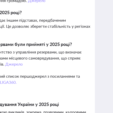
ління громадою.
Джерело
2025 році?
ідає іншим підставах, передбаченим
ї. Це дозволяє зберегти стабільність у регіонах
рвами були прийняті у 2025 році?
тство з управління резервами, що визначає
анами місцевого самоврядування, що сприяє
ів.
Джерело
вний список першоджерел з посиланнями та
 LIGA360.
дування України у 2025 році
зкою викликів, зокрема, правовими, кадровими