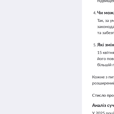
підвищен
Чи можл
Так, за 
законода
та забез
Які змі
15 квітн
його пов
більшій 
Кожне з пи
розширений
Стисло про
Аналіз су
У 2025 роц