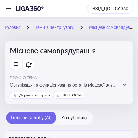
ВХІД ДО LIGA360
Головна
Теми в центрі уваги
Місцеве самоврядування
Місцеве самоврядування
ПРО ЩО ТЕМА:
Організація та функціонування органів місцевої влади,
які приймають рішення та здійснюють управлінські
Державна служба
ЖКГ, ОСББ
функції на рівні місцевих громад (міст, сіл, селищ)
Головне за добу (AI)
Усі публікації