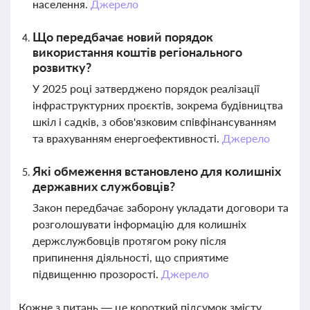
населення.
Джерело
Що передбачає новий порядок
використання коштів регіонального
розвитку?
У 2025 році затверджено порядок реалізації
інфраструктурних проєктів, зокрема будівництва
шкіл і садків, з обов'язковим співфінансуванням
та врахуванням енергоефективності.
Джерело
Які обмеження встановлено для колишніх
державних службовців?
Закон передбачає заборону укладати договори та
розголошувати інформацію для колишніх
держслужбовців протягом року після
припинення діяльності, що сприятиме
підвищенню прозорості.
Джерело
Кожне з питань — це короткий підсумок змісту