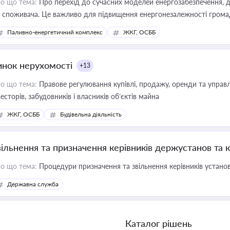
о що тема:
Про перехід до сучасних моделей енергозабезпечення, д
 споживача. Це важливо для підвищення енергонезалежності громад,
имулювання розвитку відновлюваних джерел
Паливно-енергетичний комплекс
ЖКГ, ОСББ
инок нерухомості
+13
о що тема:
Правове регулювання купівлі, продажу, оренди та управл
весторів, забудовників і власників об’єктів майна
ЖКГ, ОСББ
Будівельна діяльність
вільнення та призначення керівників держустанов та 
о що тема:
Процедури призначення та звільнення керівників устано
Державна служба
Каталог рішень