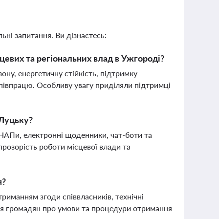
ьні запитання. Ви дізнаєтесь:
цевих та регіональних влад в Ужгороді?
ну, енергетичну стійкість, підтримку
співпрацю. Особливу увагу приділяли підтримці
 Луцьку?
НАПи, електронні щоденники, чат-боти та
розорість роботи місцевої влади та
я?
иманням згоди співвласників, технічні
ння громадян про умови та процедури отримання