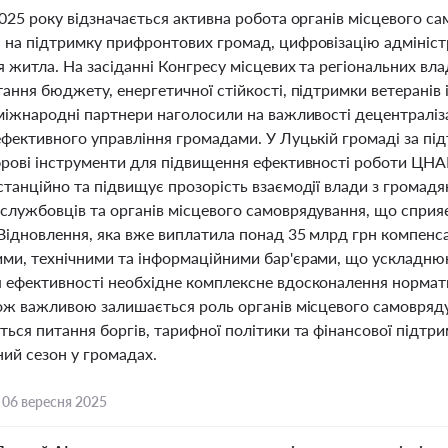
025 року відзначається активна робота органів місцевого сам
 на підтримку прифронтових громад, цифровізацію адмініст
 житла. На засіданні Конгресу місцевих та регіональних вл
ання бюджету, енергетичної стійкості, підтримки ветеранів
 міжнародні партнери наголосили на важливості децентраліз
ефективного управління громадами. У Луцькій громаді за 
фрові інструменти для підвищення ефективності роботи ЦНА
станційно та підвищує прозорість взаємодії влади з громад
службовців та органів місцевого самоврядування, що сприя
Відновлення, яка вже виплатила понад 35 млрд грн компенс
ми, технічними та інформаційними бар'єрами, що ускладню
 ефективності необхідне комплексне вдосконалення норматив
кож важливою залишається роль органів місцевого самовряду
ться питання боргів, тарифної політики та фінансової підтр
ий сезон у громадах.
,
06 вересня 2025