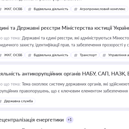
ЖКГ, ОСББ
Будівельна діяльність
Агропромисловий комплекс
дині та Державні реєстри Міністерства юстиції Україн
о що тема:
Державні та єдині реєстри, які адмініструються Мінюсто
идичного захисту, ідентифікації прав, та забезпечення прозорості у с
ЖКГ, ОСББ
Будівельна діяльність
Транспорт
Управління 
іяльність антикорупційних органів НАБУ, САП, НАЗК,
о що тема:
Тема охоплює систему державних органів, які здійснюють
рупційних правопорушень, що є ключовим елементом забезпечення п
 бізнесі
Державна служба
ецентралізація енергетики
+1