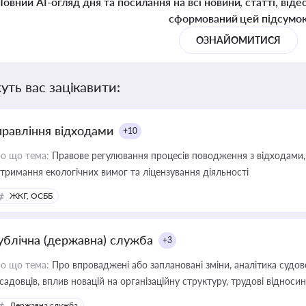
Повний AI-огляд дня та посилання на всі новини, статті, віде
сформований цей підсумо
ОЗНАЙОМИТИСЯ
уть вас зацікавити:
правління відходами
+10
о що тема:
Правове регулювання процесів поводження з відходами, 
тримання екологічних вимог та ліцензування діяльності
ЖКГ, ОСББ
ублічна (державна) служба
+3
о що тема:
Про впроваджені або заплановані зміни, аналітика судо
садовців, вплив новацій на організаційну структуру, трудові віднос
Державна служба