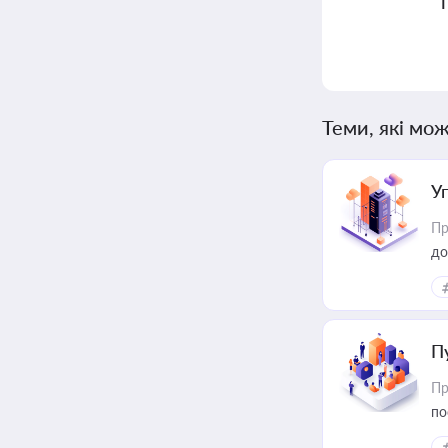
Теми, які мож
У
Пр
до
П
Пр
по