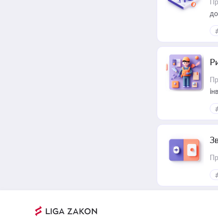
Пр
до
ст
Р
Пр
ін
З
Пр