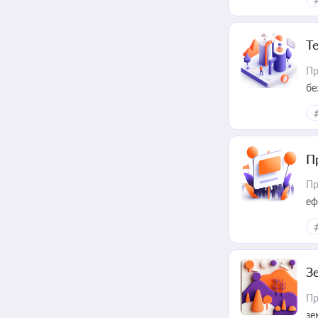
Т
Пр
бе
П
Пр
еф
З
Пр
зе