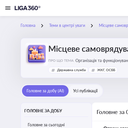
Головна
Теми в центрі уваги
Місцеве самов
Місцеве самоврядув
Організація та функціонуван
ПРО ЩО ТЕМА:
сіл, селищ)
Державна служба
ЖКГ, ОСББ
Головне за добу (AI)
Усі публікації
ГОЛОВНЕ ЗА ДОБУ
Головне за 
Головне за сьогодні
Опрацьова