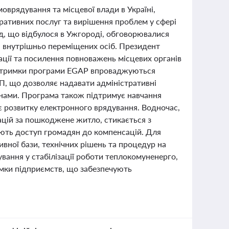
оврядування та місцевої влади в Україні,
ративних послуг та вирішення проблем у сфері
ад, що відбулося в Ужгороді, обговорювалися
 і внутрішньо переміщених осіб. Президент
ації та посилення повноважень місцевих органів
підтримки програми EGAP впроваджуються
П, що дозволяє надавати адміністративні
янами. Програма також підтримує навчання
є розвитку електронного врядування. Водночас,
ацій за пошкоджене житло, стикається з
ють доступ громадян до компенсацій. Для
ної бази, технічних рішень та процедур на
вання у стабілізації роботи теплокомуненерго,
имки підприємств, що забезпечують