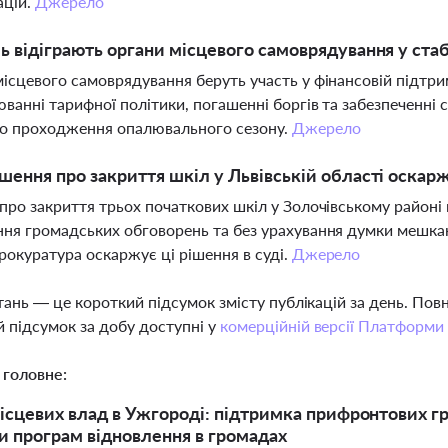
ацій.
Джерело
ь відіграють органи місцевого самоврядування у ста
ісцевого самоврядування беруть участь у фінансовій підтр
юванні тарифної політики, погашенні боргів та забезпеченні
го проходження опалювального сезону.
Джерело
шення про закриття шкіл у Львівській області оскарж
про закриття трьох початкових шкіл у Золочівському район
ня громадських обговорень та без урахування думки мешкан
Прокуратура оскаржує ці рішення в суді.
Джерело
тань — це короткий підсумок змісту публікацій за день. По
 підсумок за добу доступні у
комерційній версії Платформи
 головне:
ісцевих влад в Ужгороді: підтримка прифронтових гр
и програм відновлення в громадах