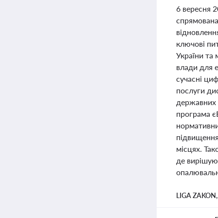
6 вересня 2
спрямована
відновлення
ключові пит
України та
влади для 
сучасні ци
послуги ди
державних 
програма є
нормативни
підвищення
місцях. Та
де вирішую
опалювальн
LIGA ZAKON