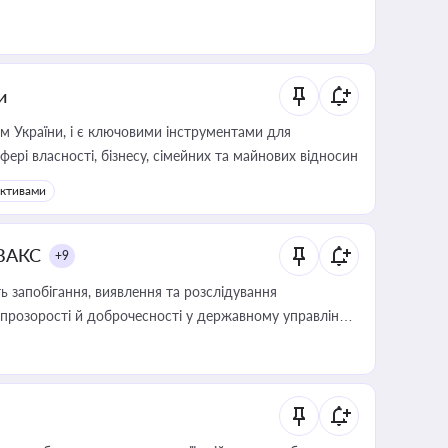
и
м України, і є ключовими інструментами для
фері власності, бізнесу, сімейних та майнових відносин
активами
 ВАКС
+9
 запобігання, виявлення та розслідування
розорості й доброчесності у державному управлінні