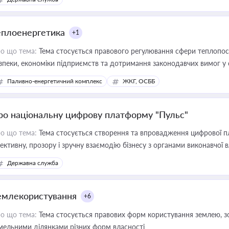
еплоенергетика
+1
о що тема:
Тема стосується правового регулювання сфери теплопост
зпеки, економіки підприємств та дотримання законодавчих вимог у
Паливно-енергетичний комплекс
ЖКГ, ОСББ
ро національну цифрову платформу "Пульс"
о що тема:
Тема стосується створення та впровадження цифрової пл
ективну, прозору і зручну взаємодію бізнесу з органами виконавчої 
Державна служба
емлекористування
+6
о що тема:
Тема стосується правових форм користування землею, зо
мельними ділянками різних форм власності