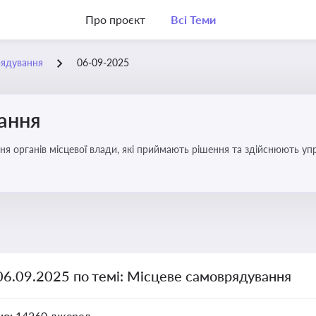
Про проєкт
Всі Теми
рядування
06-09-2025
ання
ня органів місцевої влади, які приймають рішення та здійснюють управ
06.09.2025 по темі: Місцеве самоврядування
но:
14260 джерел