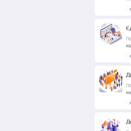
Є
Пр
юр
Д
Пр
ко
та
Д