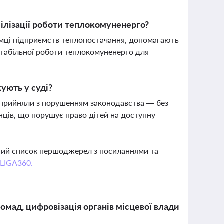
білізації роботи теплокомуненерго?
имці підприємств теплопостачання, допомагають
 стабільної роботи теплокомуненерго для
ують у суді?
і прийняли з порушенням законодавства — без
ців, що порушує право дітей на доступну
вний список першоджерел з посиланнями та
 LIGA360.
омад, цифровізація органів місцевої влади