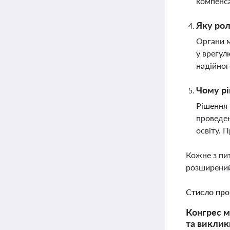
компенс
Яку рол
Органи м
у врегул
надійно
Чому рі
Рішення 
проведен
освіту. 
Кожне з пи
розширений
Стисло про
Конгрес м
та виклик