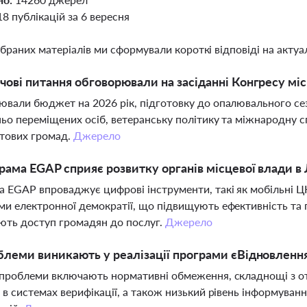
18 публікацій за 6 вересня
ібраних матеріалів ми сформували короткі відповіді на актуал
чові питання обговорювали на засіданні Конгресу міс
вали бюджет на 2026 рік, підготовку до опалювального сезо
ьо переміщених осіб, ветеранську політику та міжнародну 
тових громад.
Джерело
рама EGAP сприяє розвитку органів місцевої влади в
 EGAP впроваджує цифрові інструменти, такі як мобільні Ц
и електронної демократії, що підвищують ефективність та п
ють доступ громадян до послуг.
Джерело
блеми виникають у реалізації програми єВідновленн
проблеми включають нормативні обмеження, складнощі з отр
 в системах верифікації, а також низький рівень інформува