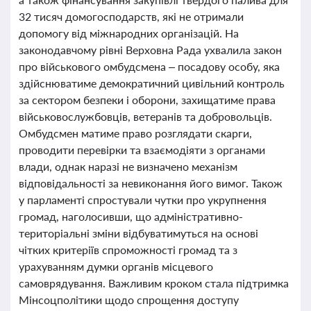
32 тисяч домогосподарств, які не отримали
допомогу від міжнародних організацій. На
законодавчому рівні Верховна Рада ухвалила закон
про військового омбудсмена – посадову особу, яка
здійснюватиме демократичний цивільний контроль
за сектором безпеки і оборони, захищатиме права
військовослужбовців, ветеранів та добровольців.
Омбудсмен матиме право розглядати скарги,
проводити перевірки та взаємодіяти з органами
влади, однак наразі не визначено механізм
відповідальності за невиконання його вимог. Також
у парламенті спростували чутки про укрупнення
громад, наголосивши, що адміністративно-
територіальні зміни відбуватимуться на основі
чітких критеріїв спроможності громад та з
урахуванням думки органів місцевого
самоврядування. Важливим кроком стала підтримка
Мінсоцполітики щодо спрощення доступу