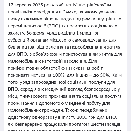
17 вересня 2025 року Кабінет Міністрів України
провів виїзне засідання в Сумах, на якому ухвалив
низку важливих рішень щодо підтримки внутрішньо
переміщених осіб (ВПО) та посилення соціального
захисту. Зокрема, уряд виділив 1 млрд грн
субвенцій органам місцевого самоврядування для
будівництва, відновлення та переобладнання житла
для ВПО, з обов’язковим пристосуванням житла для
маломобільних категорій населення. Для
прифронтових областей фінансування робіт
покриватиметься на 100%, для інших – до 50%. Крім
того, уряд запровадив нові соціальні послуги для
ВПО, серед яких медичний догляд безпосередньо у
місці тимчасового проживання та соціальна послуга
проживання з допомогою у веденні побуту для
маломобільних громадян. Також передбачено
додаткову одноразову виплату 2000 грн для ВПО,
які безперервно працювали протягом шести місяців,
а також фінансування закупівлі твердого палива для