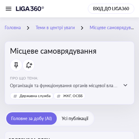
ВХІД ДО LIGA360
Головна
Теми в центрі уваги
Місцеве самоврядування
Місцеве самоврядування
ПРО ЩО ТЕМА:
Організація та функціонування органів місцевої влади,
які приймають рішення та здійснюють управлінські
Державна служба
ЖКГ, ОСББ
функції на рівні місцевих громад (міст, сіл, селищ)
Головне за добу (AI)
Усі публікації