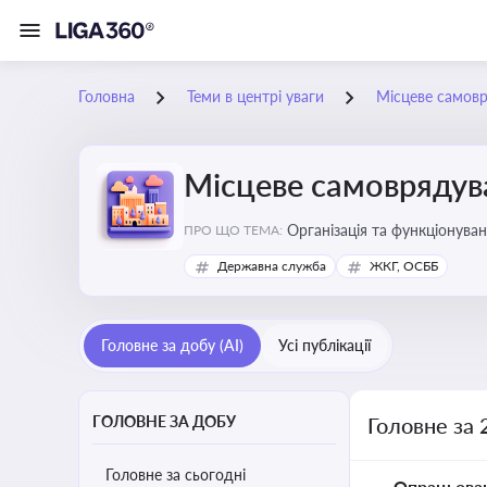
Головна
Теми в центрі уваги
Місцеве самов
Місцеве самоврядув
Організація та функціонуван
ПРО ЩО ТЕМА:
сіл, селищ)
Державна служба
ЖКГ, ОСББ
Головне за добу (AI)
Усі публікації
ГОЛОВНЕ ЗА ДОБУ
Головне за 
Головне за сьогодні
Опрацьова