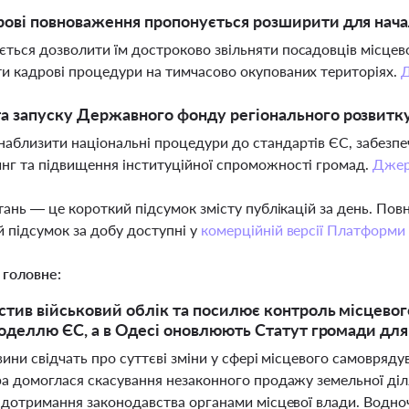
рові повноваження пропонується розширити для нача
ться дозволити їм достроково звільняти посадовців місцево
и кадрові процедури на тимчасово окупованих територіях.
а запуску Державного фонду регіонального розвитку
аблизити національні процедури до стандартів ЄС, забезпеч
нг та підвищення інституційної спроможності громад.
Джер
тань — це короткий підсумок змісту публікацій за день. По
 підсумок за добу доступні у
комерційній версії Платформи
 головне:
стив військовий облік та посилює контроль місцево
моделлю ЄС, а в Одесі оновлюють Статут громади для
ини свідчать про суттєві зміни у сфері місцевого самоврядува
а домоглася скасування незаконного продажу земельної діл
 дотримання законодавства органами місцевої влади. Водно