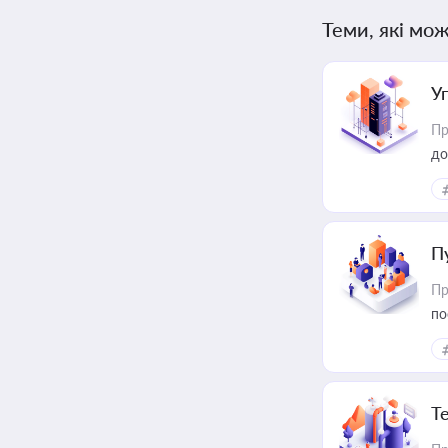
Теми, які мож
У
Пр
до
П
Пр
по
Т