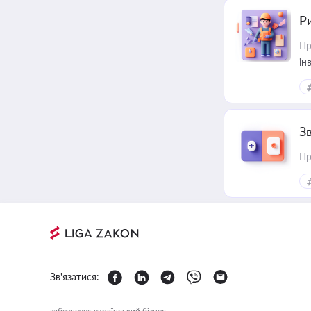
Р
Пр
ін
З
Пр
Зв'язатися:
забезпечує український бізнес