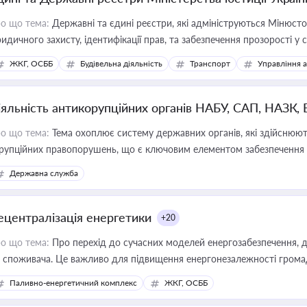
о що тема:
Державні та єдині реєстри, які адмініструються Мінюсто
идичного захисту, ідентифікації прав, та забезпечення прозорості у с
ЖКГ, ОСББ
Будівельна діяльність
Транспорт
Управління 
іяльність антикорупційних органів НАБУ, САП, НАЗК,
о що тема:
Тема охоплює систему державних органів, які здійснюють
рупційних правопорушень, що є ключовим елементом забезпечення п
 бізнесі
Державна служба
ецентралізація енергетики
+20
о що тема:
Про перехід до сучасних моделей енергозабезпечення, д
 споживача. Це важливо для підвищення енергонезалежності громад,
имулювання розвитку відновлюваних джерел
Паливно-енергетичний комплекс
ЖКГ, ОСББ