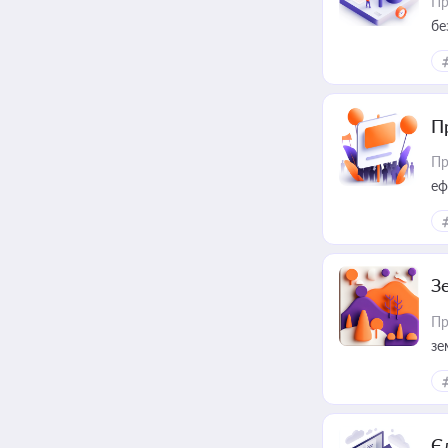
Пр
бе
П
Пр
еф
З
Пр
зе
Є