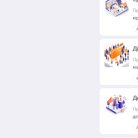
Пр
юр
Д
Пр
ко
та
Д
Пр
до
ст