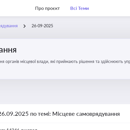
Про проєкт
Всі Теми
рядування
26-09-2025
ання
ня органів місцевої влади, які приймають рішення та здійснюють управ
26.09.2025 по темі: Місцеве самоврядування
но:
14346 джерел