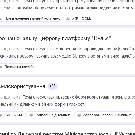
о що тема:
Тема стосується правового регулювання сфери теплопост
зпеки, економіки підприємств та дотримання законодавчих вимог у
Паливно-енергетичний комплекс
ЖКГ, ОСББ
ро національну цифрову платформу "Пульс"
о що тема:
Тема стосується створення та впровадження цифрової пл
ективну, прозору і зручну взаємодію бізнесу з органами виконавчої 
Державна служба
емлекористування
+35
о що тема:
Тема стосується правових форм користування землею, зо
мельними ділянками різних форм власності
ЖКГ, ОСББ
Будівельна діяльність
Агропромисловий комплекс
дині та Державні реєстри Міністерства юстиції Україн