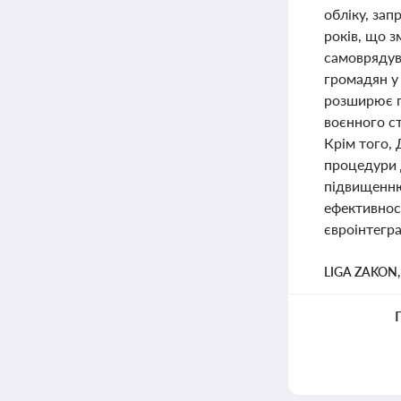
обліку, зап
років, що 
самоврядув
громадян у 
розширює п
воєнного с
Крім того,
процедури д
підвищенню
ефективност
євроінтегра
LIGA ZAKON