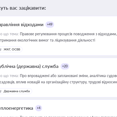
уть вас зацікавити:
правління відходами
+49
о що тема:
Правове регулювання процесів поводження з відходами, 
тримання екологічних вимог та ліцензування діяльності
ЖКГ, ОСББ
ублічна (державна) служба
+20
о що тема:
Про впроваджені або заплановані зміни, аналітика судо
садовців, вплив новацій на організаційну структуру, трудові віднос
Державна служба
еплоенергетика
+4