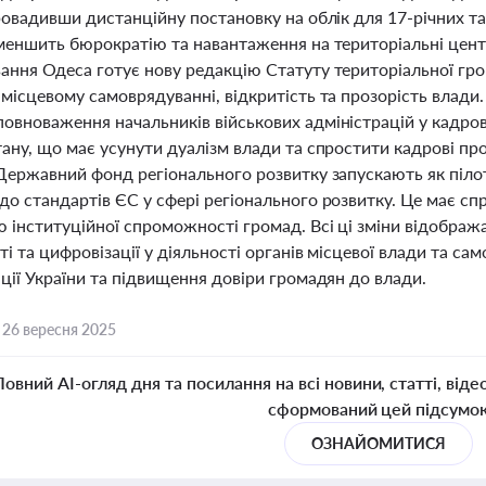
ровадивши дистанційну постановку на облік для 17-річних т
зменшить бюрократію та навантаження на територіальні цент
ання Одеса готує нову редакцію Статуту територіальної гро
місцевому самоврядуванні, відкритість та прозорість влади
овноваження начальників військових адміністрацій у кадров
тану, що має усунути дуалізм влади та спростити кадрові пр
 Державний фонд регіонального розвитку запускають як піло
о стандартів ЄС у сфері регіонального розвитку. Це має сп
 інституційної спроможності громад. Всі ці зміни відображ
і та цифровізації у діяльності органів місцевої влади та 
ції України та підвищення довіри громадян до влади.
,
26 вересня 2025
Повний AI-огляд дня та посилання на всі новини, статті, віде
сформований цей підсумо
ОЗНАЙОМИТИСЯ