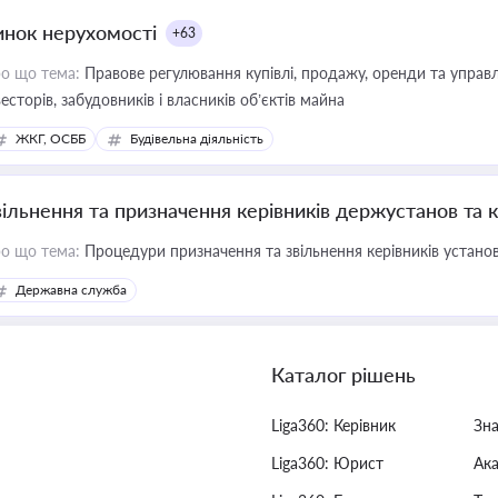
инок нерухомості
+63
о що тема:
Правове регулювання купівлі, продажу, оренди та управл
весторів, забудовників і власників об’єктів майна
ЖКГ, ОСББ
Будівельна діяльність
вільнення та призначення керівників держустанов та 
о що тема:
Процедури призначення та звільнення керівників устано
Державна служба
Каталог рішень
Liga360: Керівник
Зн
Liga360: Юрист
Ак