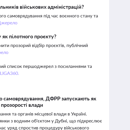
льників військових адміністрацій?
го самоврядування під час воєнного стану та
Джерело
 як пілотного проєкту?
ити прозорий відбір проєктів, публічний
ело
вний список першоджерел з посиланнями та
 LIGA360.
го самоврядування, ДФРР запускають як
 прозорості влади
ння та органів місцевої влади в Україні.
янки з водним об'єктом у Дубні, що підкреслює
час уряд спростив процедуру військового