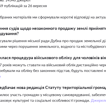
69 публікацій за 26 вересня
ібраних матеріалів ми сформували короткі відповіді на актуал
ення судів щодо незаконного продажу землі прийнято
ядування?
сували рішення міської ради Дубна про продаж земельної ді
ими через порушення земельного, водного та містобудівног
илася процедура військового обліку для чоловіків вік
 років можуть ставати на військовий облік дистанційно чере
еребували на обліку без законних підстав, будуть поставлен
о
дбачає нова редакція Статуту територіальної гром
илює участь громадян у місцевому самоврядуванні, забезпечує
аховує культурні та соціальні особливості громади.
Джерел