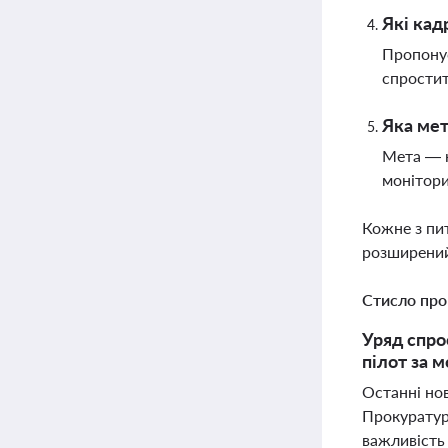
Які кад
Пропонує
спростит
Яка мет
Мета — н
монітори
Кожне з пи
розширений
Стисло про
Уряд спро
пілот за 
Останні нов
Прокуратур
важливість