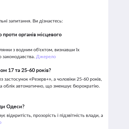
ьні запитання. Ви дізнаєтесь:
 проти органів місцевого
лянки з водним об'єктом, визнавши їх
о законодавства.
Джерело
ом 17 та 25-60 років?
з застосунок «Резерв+», а чоловіки 25-60 років,
і на облік автоматично, що зменшує бюрократію.
ади Одеси?
 відкритість, прозорість і підзвітність влади, а
о