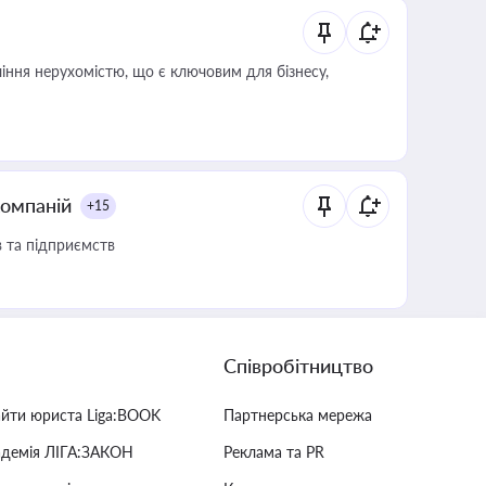
іння нерухомістю, що є ключовим для бізнесу,
компаній
+15
в та підприємств
Співробітництво
айти юриста Liga:BOOK
Партнерська мережа
адемія ЛІГА:ЗАКОН
Реклама та PR