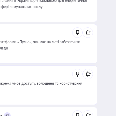
ачання в Україні, що є важливою для енергетичної
 сфері комунальних послуг
атформи «Пульс», яка має на меті забезпечити
влади
крема умов доступу, володіння та користування
и
+1