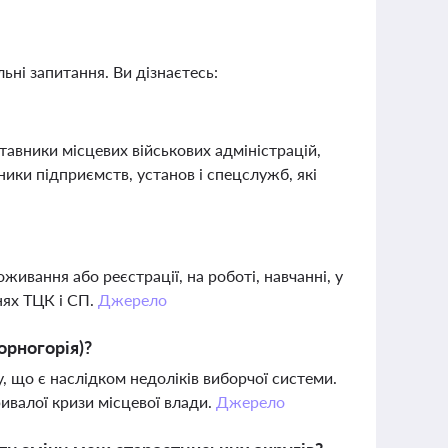
ьні запитання. Ви дізнаєтесь:
авники місцевих військових адміністрацій,
ники підприємств, установ і спецслужб, які
живання або реєстрації, на роботі, навчанні, у
нях ТЦК і СП.
Джерело
орногорія)?
, що є наслідком недоліків виборчої системи.
ивалої кризи місцевої влади.
Джерело