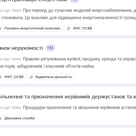
о що тема:
Про перехід до сучасних моделей енергозабезпечення, д
 споживача. Це важливо для підвищення енергонезалежності громад,
имулювання розвитку відновлюваних джерел
Паливно-енергетичний комплекс
ЖКГ, ОСББ
инок нерухомості
+51
о що тема:
Правове регулювання купівлі, продажу, оренди та управл
весторів, забудовників і власників об’єктів майна
ЖКГ, ОСББ
Будівельна діяльність
вільнення та призначення керівників держустанов та 
о що тема:
Процедури призначення та звільнення керівників устано
Державна служба