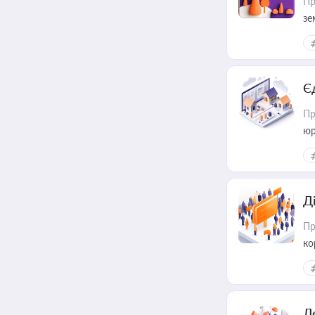
Пр
зе
Є
Пр
юр
Д
Пр
ко
та
Д