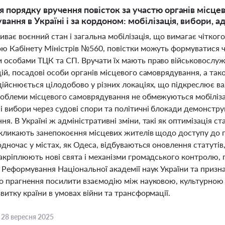
 порядку вручення повісток за участю органів місце
ання в Україні і за кордоном: мобілізація, вибори, а
риває воєнний стан і загальна мобілізація, що вимагає чітко
ою Кабінету Міністрів №560, повістки можуть формуватися 
 особами ТЦК та СП. Вручати їх мають право військовослуж
ій, посадові особи органів місцевого самоврядування, а так
ійснюється цілодобово у різних локаціях, що підкреслює ва
роблеми місцевого самоврядування не обмежуються мобілізац
і вибори через судові спори та політичні блокади демонстр
я. В Україні ж адміністративні зміни, такі як оптимізація с
икликають занепокоєння місцевих жителів щодо доступу до п
одночас у містах, як Одеса, відбуваються оновлення статуті
закріплюють нові свята і механізми громадського контролю,
 Реформування Національної академії наук України та призн
ро прагнення посилити взаємодію між науковою, культурною
витку країни в умовах війни та трансформації.
,
28 вересня 2025