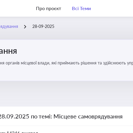
Про проєкт
Всі Теми
рядування
28-09-2025
ання
ня органів місцевої влади, які приймають рішення та здійснюють управ
28.09.2025 по темі: Місцеве самоврядування
но:
14346 джерел