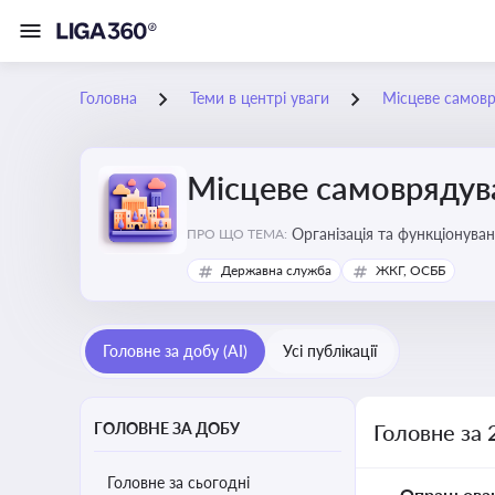
Головна
Теми в центрі уваги
Місцеве самов
Місцеве самоврядув
Організація та функціонуван
ПРО ЩО ТЕМА:
сіл, селищ)
Державна служба
ЖКГ, ОСББ
Головне за добу (AI)
Усі публікації
ГОЛОВНЕ ЗА ДОБУ
Головне за 
Головне за сьогодні
Опрацьова