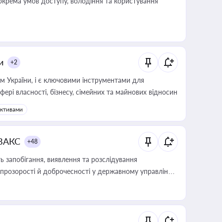
крема умов доступу, володіння та користування
и
+2
м України, і є ключовими інструментами для
фері власності, бізнесу, сімейних та майнових відносин
активами
 ВАКС
+48
 запобігання, виявлення та розслідування
розорості й доброчесності у державному управлінні