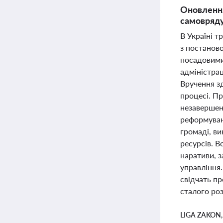
Оновлення
самоврядув
В Україні т
з постанов
посадовими
адміністрац
Вручення зд
процесі. П
незавершен
реформуванн
громаді, в
ресурсів. В
наративи, 
управління.
свідчать п
сталого роз
LIGA ZAKON