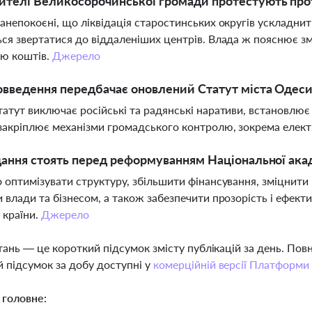
телі Великосорочинської громади протестують прот
анепокоєні, що ліквідація старостинських округів ускладнит
ся звертатися до віддаленіших центрів. Влада ж пояснює з
єю коштів.
Джерело
овведення передбачає оновлений Статут міста Одес
атут виключає російські та радянські наративи, встановлює п
закріплює механізми громадського контролю, зокрема електр
дання стоять перед реформуванням Національної акад
 оптимізувати структуру, збільшити фінансування, зміцнити
 влади та бізнесом, а також забезпечити прозорість і ефект
 країни.
Джерело
тань — це короткий підсумок змісту публікацій за день. По
 підсумок за добу доступні у
комерційній версії Платформи
 головне: