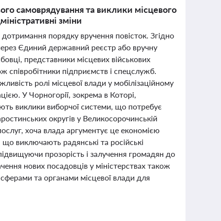
вого самоврядування та виклики місцевого
дміністративні зміни
го дотримання порядку вручення повісток. Згідно
через Єдиний державний реєстр або вручну
бовці, представники місцевих військових
ож співробітники підприємств і спецслужб.
жливість ролі місцевої влади у мобілізаційному
ією. У Чорногорії, зокрема в Которі,
ують виклики виборчої системи, що потребує
таростинських округів у Великосорочинській
ослуг, хоча влада аргументує це економією
в, що виключають радянські та російські
 підвищуючи прозорість і залучення громадян до
ачення нових посадовців у міністерствах також
 сферами та органами місцевої влади для