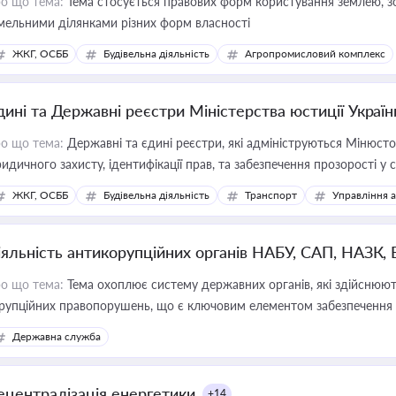
о що тема:
Тема стосується правових форм користування землею, зо
мельними ділянками різних форм власності
ЖКГ, ОСББ
Будівельна діяльність
Агропромисловий комплекс
дині та Державні реєстри Міністерства юстиції Україн
о що тема:
Державні та єдині реєстри, які адмініструються Мінюсто
идичного захисту, ідентифікації прав, та забезпечення прозорості у с
ЖКГ, ОСББ
Будівельна діяльність
Транспорт
Управління 
іяльність антикорупційних органів НАБУ, САП, НАЗК,
о що тема:
Тема охоплює систему державних органів, які здійснюють
рупційних правопорушень, що є ключовим елементом забезпечення п
 бізнесі
Державна служба
ецентралізація енергетики
+14