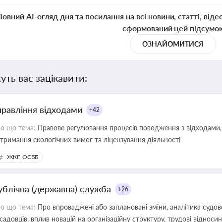
Повний AI-огляд дня та посилання на всі новини, статті, віде
сформований цей підсумо
ОЗНАЙОМИТИСЯ
уть вас зацікавити:
правління відходами
+42
о що тема:
Правове регулювання процесів поводження з відходами, 
тримання екологічних вимог та ліцензування діяльності
ЖКГ, ОСББ
ублічна (державна) служба
+26
о що тема:
Про впроваджені або заплановані зміни, аналітика судо
садовців, вплив новацій на організаційну структуру, трудові віднос