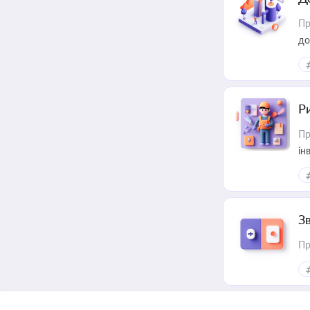
Пр
до
ст
Р
Пр
ін
З
Пр