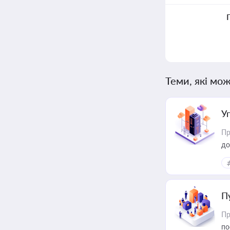
Теми, які мож
У
Пр
до
П
Пр
по