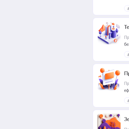
Т
Пр
бе
П
Пр
еф
З