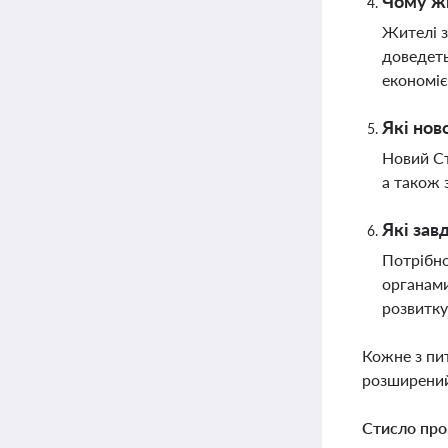
Чому жи
Жителі з
доведеть
економі
Які нов
Новий Ст
а також 
Які зав
Потрібно
органами
розвитку
Кожне з пи
розширений
Стисло про