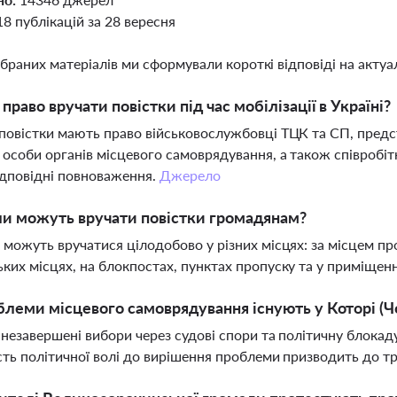
18 публікацій за 28 вересня
ібраних матеріалів ми сформували короткі відповіді на актуал
 право вручати повістки під час мобілізації в Україні?
повістки мають право військовослужбовці ТЦК та СП, предст
 особи органів місцевого самоврядування, а також співробіт
дповідні повноваження.
Джерело
ли можуть вручати повістки громадянам?
 можуть вручатися цілодобово у різних місцях: за місцем про
ких місцях, на блокпостах, пунктах пропуску та у приміщен
блеми місцевого самоврядування існують у Которі (Ч
 незавершені вибори через судові спори та політичну блокаду
сть політичної волі до вирішення проблеми призводить до тр