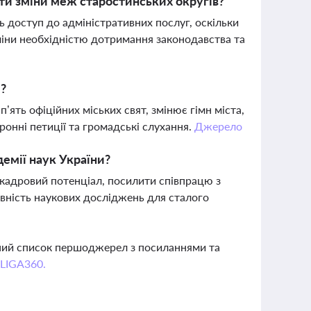
и зміни меж старостинських округів?
ь доступ до адміністративних послуг, оскільки
міни необхідністю дотримання законодавства та
и?
’ять офіційних міських свят, змінює гімн міста,
онні петиції та громадські слухання.
Джерело
емії наук України?
 кадровий потенціал, посилити співпрацю з
ивність наукових досліджень для сталого
вний список першоджерел з посиланнями та
 LIGA360.