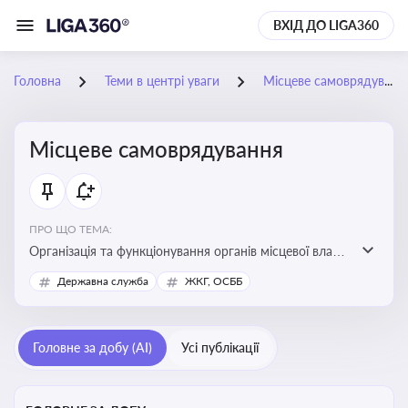
ВХІД ДО LIGA360
Головна
Теми в центрі уваги
Місцеве самоврядування
Місцеве самоврядування
ПРО ЩО ТЕМА:
Організація та функціонування органів місцевої влади,
які приймають рішення та здійснюють управлінські
Державна служба
ЖКГ, ОСББ
функції на рівні місцевих громад (міст, сіл, селищ)
Головне за добу (AI)
Усі публікації