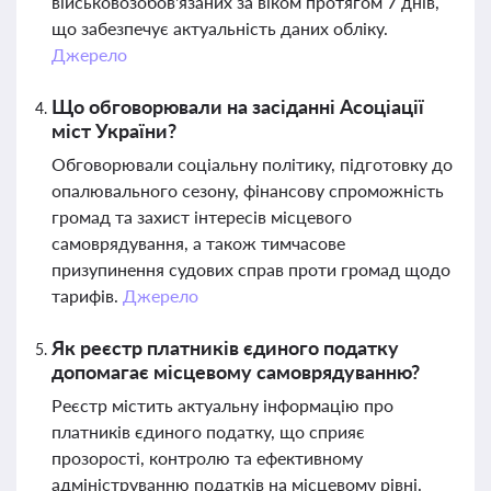
військовозобов'язаних за віком протягом 7 днів,
що забезпечує актуальність даних обліку.
Джерело
Що обговорювали на засіданні Асоціації
міст України?
Обговорювали соціальну політику, підготовку до
опалювального сезону, фінансову спроможність
громад та захист інтересів місцевого
самоврядування, а також тимчасове
призупинення судових справ проти громад щодо
тарифів.
Джерело
Як реєстр платників єдиного податку
допомагає місцевому самоврядуванню?
Реєстр містить актуальну інформацію про
платників єдиного податку, що сприяє
прозорості, контролю та ефективному
адмініструванню податків на місцевому рівні.