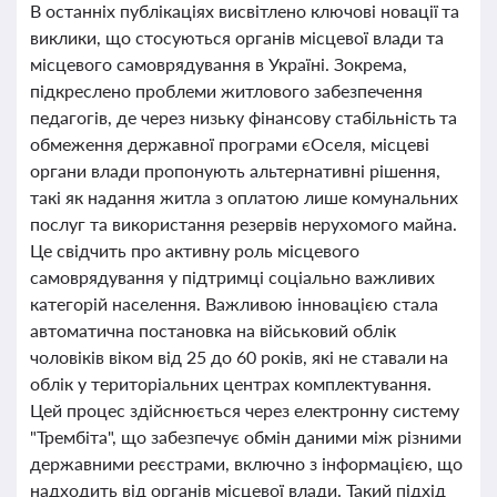
В останніх публікаціях висвітлено ключові новації та
виклики, що стосуються органів місцевої влади та
місцевого самоврядування в Україні. Зокрема,
підкреслено проблеми житлового забезпечення
педагогів, де через низьку фінансову стабільність та
обмеження державної програми єОселя, місцеві
органи влади пропонують альтернативні рішення,
такі як надання житла з оплатою лише комунальних
послуг та використання резервів нерухомого майна.
Це свідчить про активну роль місцевого
самоврядування у підтримці соціально важливих
категорій населення. Важливою інновацією стала
автоматична постановка на військовий облік
чоловіків віком від 25 до 60 років, які не ставали на
облік у територіальних центрах комплектування.
Цей процес здійснюється через електронну систему
"Трембіта", що забезпечує обмін даними між різними
державними реєстрами, включно з інформацією, що
надходить від органів місцевої влади. Такий підхід