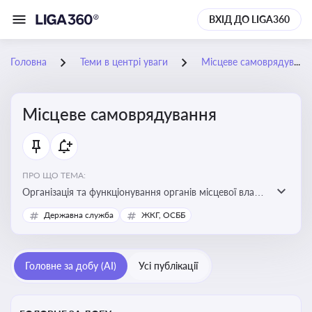
ВХІД ДО LIGA360
Головна
Теми в центрі уваги
Місцеве самоврядування
Місцеве самоврядування
ПРО ЩО ТЕМА:
Організація та функціонування органів місцевої влади,
які приймають рішення та здійснюють управлінські
Державна служба
ЖКГ, ОСББ
функції на рівні місцевих громад (міст, сіл, селищ)
Головне за добу (AI)
Усі публікації