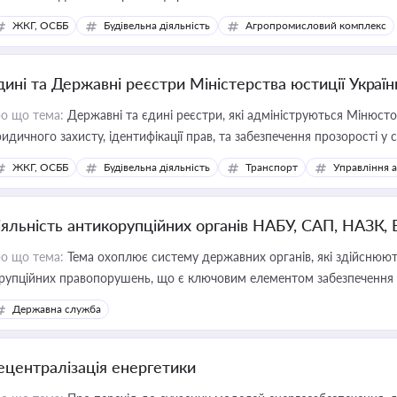
ЖКГ, ОСББ
Будівельна діяльність
Агропромисловий комплекс
дині та Державні реєстри Міністерства юстиції Україн
о що тема:
Державні та єдині реєстри, які адмініструються Мінюсто
идичного захисту, ідентифікації прав, та забезпечення прозорості у с
ЖКГ, ОСББ
Будівельна діяльність
Транспорт
Управління 
іяльність антикорупційних органів НАБУ, САП, НАЗК,
о що тема:
Тема охоплює систему державних органів, які здійснюють
рупційних правопорушень, що є ключовим елементом забезпечення п
 бізнесі
Державна служба
ецентралізація енергетики