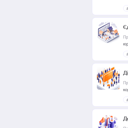
Є
Пр
юр
Д
Пр
ко
та
Д