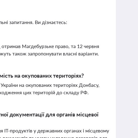
ьні запитання. Ви дізнаєтесь:
 отримав Магдебурзьке право, та 12 червня
жуть також запропонувати власні варіанти.
мість на окупованих територіях?
України на окупованих територіях Донбасу,
входження цих територій до складу РФ.
ої документації для органів місцевої
 ІТ-продуктів у державних органах і місцевому
х документів та умови укладання договорів для