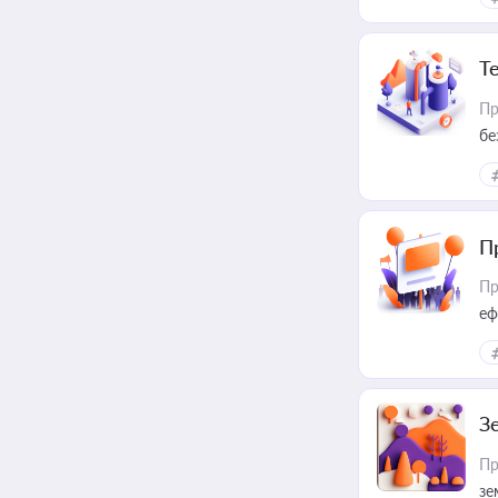
Т
Пр
бе
П
Пр
еф
З
Пр
зе