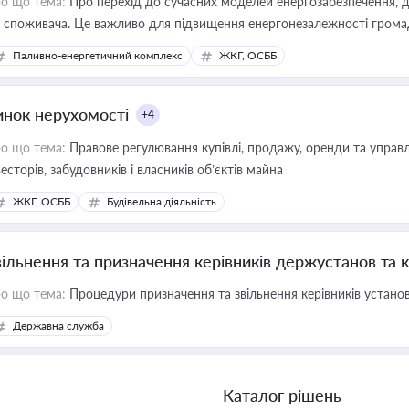
о що тема:
Про перехід до сучасних моделей енергозабезпечення, д
 споживача. Це важливо для підвищення енергонезалежності громад,
имулювання розвитку відновлюваних джерел
Паливно-енергетичний комплекс
ЖКГ, ОСББ
инок нерухомості
+4
о що тема:
Правове регулювання купівлі, продажу, оренди та управл
весторів, забудовників і власників об’єктів майна
ЖКГ, ОСББ
Будівельна діяльність
вільнення та призначення керівників держустанов та 
о що тема:
Процедури призначення та звільнення керівників устано
Державна служба
Каталог рішень