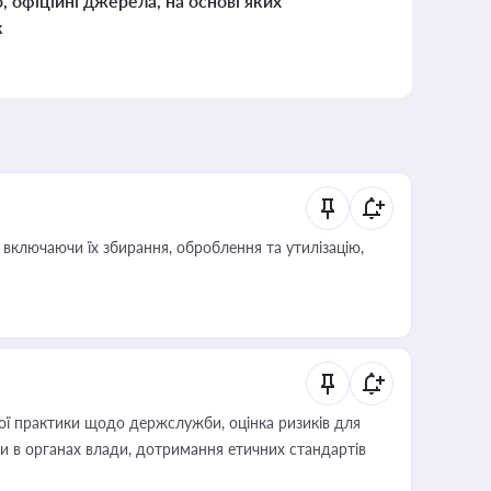
о, офіційні джерела, на основі яких
к
включаючи їх збирання, оброблення та утилізацію,
вої практики щодо держслужби, оцінка ризиків для
ини в органах влади, дотримання етичних стандартів