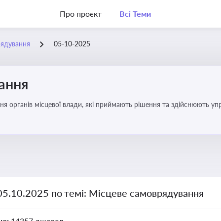
Про проєкт
Всі Теми
рядування
05-10-2025
ання
ня органів місцевої влади, які приймають рішення та здійснюють управ
05.10.2025 по темі: Місцеве самоврядування
но:
14357 джерел