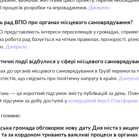
ії процесів розробки та впровадження.
Джерело
ь рад ВПО при органах місцевого самоврядування?
 представляють інтереси переселенців у громадах, сприяють
а робота рад базується на чітких правилах, прозорості, різно
ю.
Джерело
ітичні події відбулися у сфері місцевого самоврядуван
ах до органів місцевого самоврядування в Грузії перемогла п
ротестів, що свідчить про політичну напругу в країні.
Джерел
тань — це короткий підсумок змісту публікацій за день. По
 підсумок за добу доступні у
комерційній версії Платформи
 головне:
ька громада обговорює нову дату Дня міста з акцен
ні та за кордоном тривають важливі процеси в органа