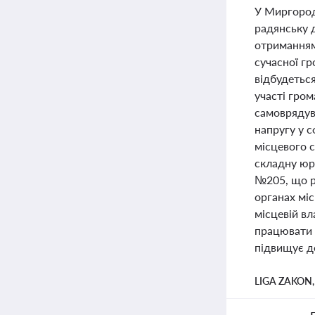
У Миргород
радянську д
отриманням
сучасної гр
відбудеться
участі гром
самоврядува
напругу у с
місцевого с
складну юри
№205, що р
органах мі
місцевій в
працювати 
підвищує до
LIGA ZAKON