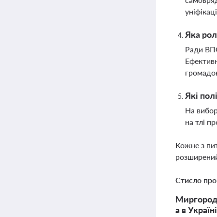
уніфікац
Яка рол
Ради ВПО
Ефективн
громадо
Які пол
На вибор
на тлі п
Кожне з пи
розширений
Стисло про
Миргородс
а в Украї