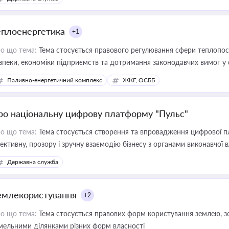
еплоенергетика
+1
о що тема:
Тема стосується правового регулювання сфери теплопост
зпеки, економіки підприємств та дотримання законодавчих вимог у
Паливно-енергетичний комплекс
ЖКГ, ОСББ
ро національну цифрову платформу "Пульс"
о що тема:
Тема стосується створення та впровадження цифрової пл
ективну, прозору і зручну взаємодію бізнесу з органами виконавчої 
Державна служба
емлекористування
+2
о що тема:
Тема стосується правових форм користування землею, зо
мельними ділянками різних форм власності