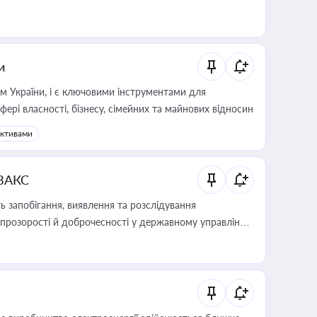
и
м України, і є ключовими інструментами для
фері власності, бізнесу, сімейних та майнових відносин
активами
 ВАКС
 запобігання, виявлення та розслідування
розорості й доброчесності у державному управлінні