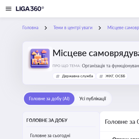
Головна
Теми в центрі уваги
Місцеве самов
Місцеве самоврядув
Організація та функціонуван
ПРО ЩО ТЕМА:
сіл, селищ)
Державна служба
ЖКГ, ОСББ
Головне за добу (AI)
Усі публікації
ГОЛОВНЕ ЗА ДОБУ
Головне за 
Головне за сьогодні
Опрацьова