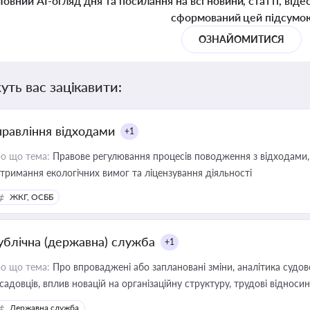
Повний AI-огляд дня та посилання на всі новини, статті, віде
сформований цей підсумо
ОЗНАЙОМИТИСЯ
уть вас зацікавити:
правління відходами
+1
о що тема:
Правове регулювання процесів поводження з відходами, 
тримання екологічних вимог та ліцензування діяльності
ЖКГ, ОСББ
ублічна (державна) служба
+1
о що тема:
Про впроваджені або заплановані зміни, аналітика судо
садовців, вплив новацій на організаційну структуру, трудові віднос
Державна служба