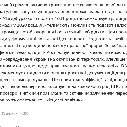
ській громаді активно триває процес визначення нової дати
ату, пов’язану з окупацією. Запропоновані варіанти дат пов’
 Магдебурзького права у 1631 році, що символізує традиції
омади у 2020 році. Жителі мають можливість подавати власн
 громадське обговорення і остаточний вибір дати. Цей проце
ади у формуванні локальної ідентичності. Водночас у Грузії 
ння, які підтвердили перемогу правлячої проросійської парті
фері місцевої влади. У Росії набув чинності закон, що визна
амоврядування України на окупованих територіях, але лише 
дичну ситуацію щодо прав власності на цих територіях. В У
екомендує стандарти ведення проектної документації для ро
сцевого самоврядування. Це сприятиме уніфікації та підви
ладі. Також експерти наголошують на важливості рад ВПО пр
прозоро, з чіткими правилами та активним залученням перес
віру та ефективність місцевої політики.
,
05 жовтня 2025