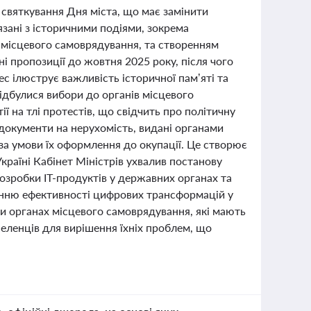
 святкування Дня міста, що має замінити
язані з історичними подіями, зокрема
 місцевого самоврядування, та створенням
і пропозиції до жовтня 2025 року, після чого
с ілюструє важливість історичної пам’яті та
відбулися вибори до органів місцевого
ї на тлі протестів, що свідчить про політичну
є документи на нерухомість, видані органами
за умови їх оформлення до окупації. Це створює
країні Кабінет Міністрів ухвалив постанову
зробки ІТ-продуктів у державних органах та
щенню ефективності цифрових трансформацій у
и органах місцевого самоврядування, які мають
еленців для вирішення їхніх проблем, що