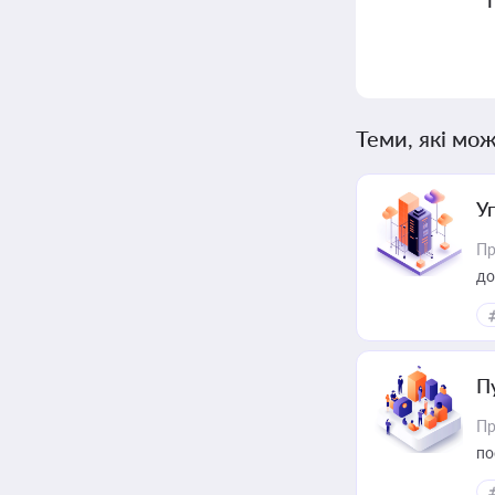
Теми, які мож
У
Пр
до
П
Пр
по