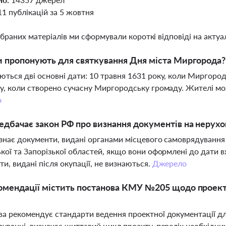
11 публікацій за 5 жовтня
ібраних матеріалів ми сформували короткі відповіді на актуал
и пропонують для святкування Дня міста Миргорода?
ться дві основні дати: 10 травня 1631 року, коли Миргород
у, коли створено сучасну Миргородську громаду. Жителі мо
о
дбачає закон РФ про визнання документів на нерухо
знає документи, видані органами місцевого самоврядування 
кої та Запорізької областей, якщо вони оформлені до дати 
и, видані після окупації, не визнаються.
Джерело
омендації містить постанова КМУ №205 щодо проектн
а рекомендує стандарти ведення проектної документації для
уванні, визначає життєвий цикл проекту, перелік необхідни