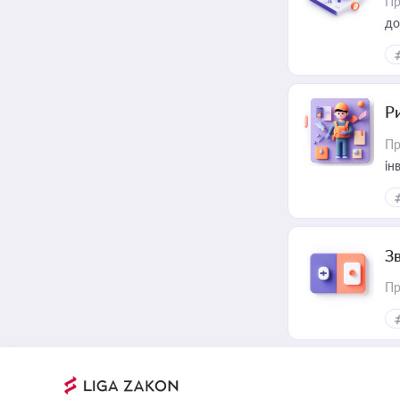
Пр
до
ст
Р
Пр
ін
З
Пр