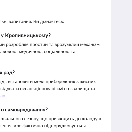
ьні запитання. Ви дізнаєтесь:
в у Кропивницькому?
ми розробляє простий та зрозумілий механізм
правовою, медичною, соціальною та
х рад?
маді, встановити межі прибережних захисних
квідувати несанкціоновані сміттєзвалища та
ло
го самоврядування?
ювального сезону, що призводить до холоду в
шення, але фактично підпорядковується