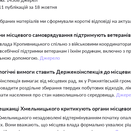
11 публікацій за 18 жовтня
ібраних матеріалів ми сформували короткі відповіді на актуал
ни місцевого самоврядування підтримують ветерані
влада Кропивницького спільно з військовими координатора
всебічної підтримки ветеранам і їхнім родинам, включно з 
льною допомогою.
Джерело
логічні вимоги ставить Держекоінспекція до місцеви
нспекція вимагає від місцевих рад, як у Рожнятівській гро
ровадити роздільне збирання твердих побутових відходів, лі
вати населення про стан навколишнього середовища.
Джере
ешканці Хмельницького критикують органи місцево
мельницького незадоволені відтермінуванням початку опал
х. Вони вважають, що місцева влада формально ухвалює рі