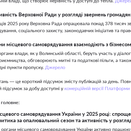
ній владі, що створює нерівність у доступі до тепла.
Джере
ивність Верховної Ради у розгляді звернень громадян 
яців 2025 року Верховна Рада опрацювала понад 378 тисяч з
ування, соціального захисту, законодавчих ініціатив та пра
ни місцевого самоврядування взаємодіють з бізнесо
органи влади, як у Волинській області, беруть участь у діал
риємництва, обговорюють митні та податкові пільги, а тако
ні пункти пропуску.
Джерело
тань — це короткий підсумок змісту публікацій за день. По
 підсумок за добу доступні у
комерційній версії Платформи
 головне:
сцевого самоврядування України у 2025 році: спроще
ритика за опалювальний сезон та активність у розгля
і органи місцевого самоврядування України активно працюю