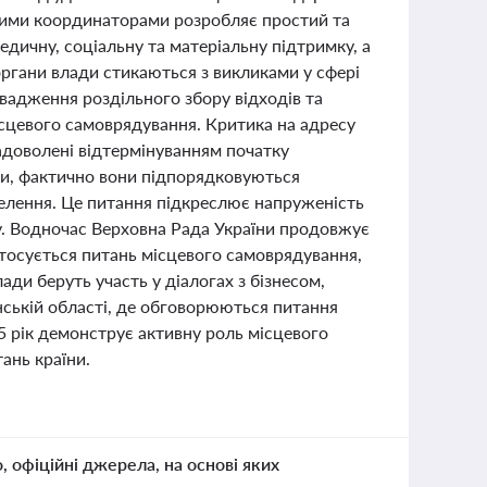
овими координаторами розробляє простий та
дичну, соціальну та матеріальну підтримку, а
 органи влади стикаються з викликами у сфері
овадження роздільного збору відходів та
сцевого самоврядування. Критика на адресу
задоволені відтермінуванням початку
ди, фактично вони підпорядковуються
аселення. Це питання підкреслює напруженість
у. Водночас Верховна Рада України продовжує
стосується питань місцевого самоврядування,
ади беруть участь у діалогах з бізнесом,
ській області, де обговорюються питання
25 рік демонструє активну роль місцевого
ань країни.
о, офіційні джерела, на основі яких