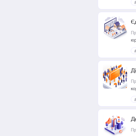
Є
Пр
юр
Д
Пр
ко
та
Д
Пр