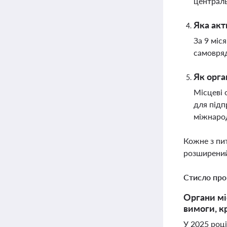
централь
Яка акт
За 9 міс
самовряд
Як орга
Місцеві 
для підп
міжнарод
Кожне з пи
розширений
Стисло про
Органи мі
вимоги, к
У 2025 роц