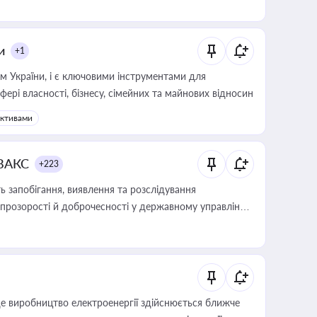
и
+1
м України, і є ключовими інструментами для
фері власності, бізнесу, сімейних та майнових відносин
активами
 ВАКС
+223
 запобігання, виявлення та розслідування
розорості й доброчесності у державному управлінні
е виробництво електроенергії здійснюється ближче