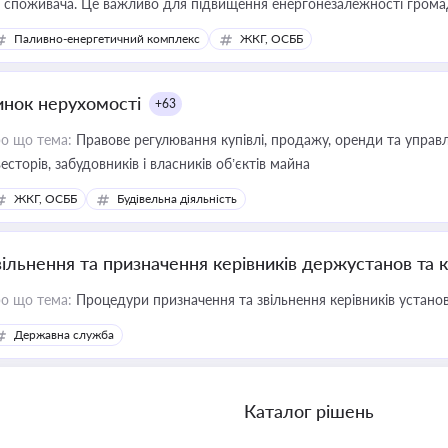
 споживача. Це важливо для підвищення енергонезалежності громад,
имулювання розвитку відновлюваних джерел
Паливно-енергетичний комплекс
ЖКГ, ОСББ
инок нерухомості
+63
о що тема:
Правове регулювання купівлі, продажу, оренди та управл
весторів, забудовників і власників об’єктів майна
ЖКГ, ОСББ
Будівельна діяльність
вільнення та призначення керівників держустанов та 
о що тема:
Процедури призначення та звільнення керівників устано
Державна служба
Каталог рішень