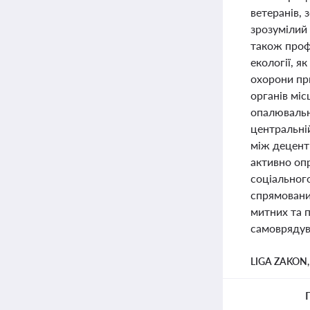
ветеранів,
зрозумілий 
також профе
екології, я
охорони пр
органів міс
опалювальн
центральній
між децент
активно оп
соціального
спрямовани
митних та п
самоврядува
LIGA ZAKON