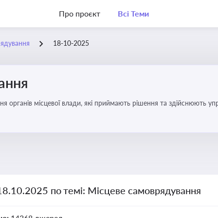
Про проєкт
Всі Теми
рядування
18-10-2025
ання
ня органів місцевої влади, які приймають рішення та здійснюють управ
18.10.2025 по темі: Місцеве самоврядування
но:
14368 джерел