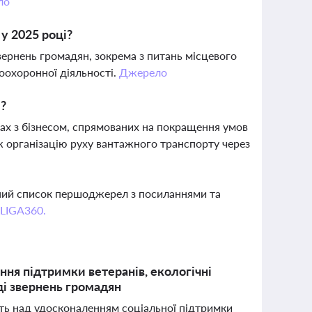
ло
у 2025 році?
вернень громадян, зокрема з питань місцевого
воохоронної діяльності.
Джерело
м?
огах з бізнесом, спрямованих на покращення умов
ж організацію руху вантажного транспорту через
вний список першоджерел з посиланнями та
 LIGA360.
ння підтримки ветеранів, екологічні
ді звернень громадян
ть над удосконаленням соціальної підтримки