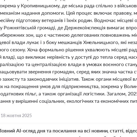
 зокрема у Кропивницькому, де міська рада спільно з військ
механізм надання допомоги. Цей процес включає правову, ме
сійну підготовку ветеранів і їхніх родин. Водночас місцеві
к у Рожнятівській громаді, де Держекоінспекція вимагає впр
ибережних зон, що є частиною делегованих повноважень мі
цевої влади лунає і з боку мешканців Хмельницького, які не
ого сезону. Хоча формально рішення ухвалюють місцеві ра
 владі, що викликає нерівність у доступі до тепла серед н
ралізацією та централізацією влади в умовах воєнного стан
рацьовувати звернення громадян, серед яких значна частка 
 захисту та законодавчих ініціатив. Також органи місцевої вл
х на покращення умов для підприємництва, зокрема у Волин
одаткових пільг, а також організації логістики. Загалом, 20
ння у вирішенні соціальних, екологічних та економічних пит
,
18 жовтня 2025
Повний AI-огляд дня та посилання на всі новини, статті, віде