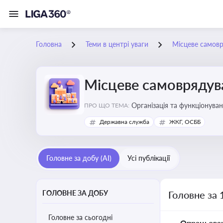
Головна
Теми в центрі уваги
Місцеве самов
Місцеве самоврядув
Організація та функціонуван
ПРО ЩО ТЕМА:
сіл, селищ)
Державна служба
ЖКГ, ОСББ
Головне за добу (AI)
Усі публікації
ГОЛОВНЕ ЗА ДОБУ
Головне за 
Головне за сьогодні
Опрацьова