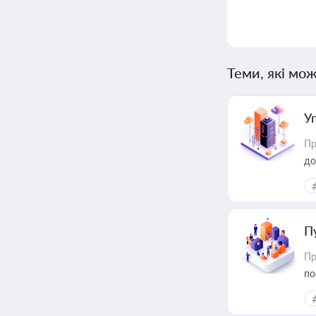
Теми, які мож
У
Пр
до
П
Пр
по