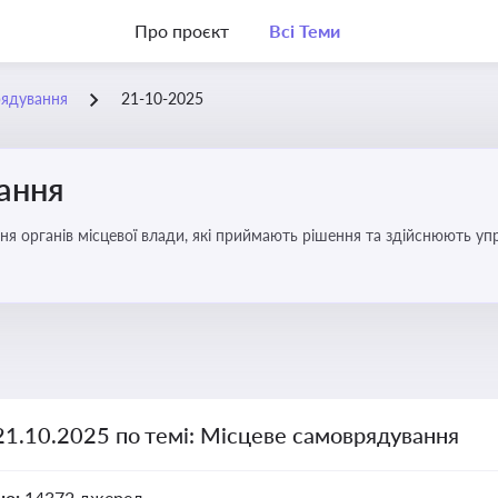
Про проєкт
Всі Теми
рядування
21-10-2025
ання
ня органів місцевої влади, які приймають рішення та здійснюють управ
21.10.2025 по темі: Місцеве самоврядування
но:
14372 джерел