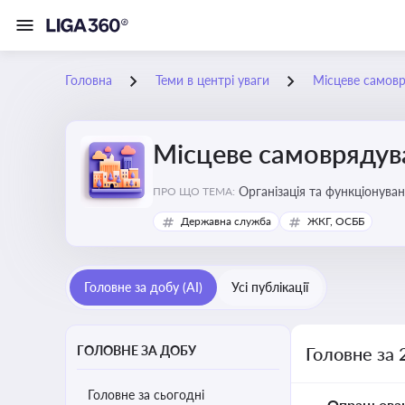
Головна
Теми в центрі уваги
Місцеве самов
Місцеве самоврядув
Організація та функціонуван
ПРО ЩО ТЕМА:
сіл, селищ)
Державна служба
ЖКГ, ОСББ
Головне за добу (AI)
Усі публікації
ГОЛОВНЕ ЗА ДОБУ
Головне за 
Головне за сьогодні
Опрацьова