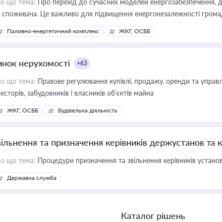
о що тема:
Про перехід до сучасних моделей енергозабезпечення, д
 споживача. Це важливо для підвищення енергонезалежності громад,
имулювання розвитку відновлюваних джерел
Паливно-енергетичний комплекс
ЖКГ, ОСББ
инок нерухомості
+63
о що тема:
Правове регулювання купівлі, продажу, оренди та управл
весторів, забудовників і власників об’єктів майна
ЖКГ, ОСББ
Будівельна діяльність
вільнення та призначення керівників держустанов та 
о що тема:
Процедури призначення та звільнення керівників устано
Державна служба
Каталог рішень