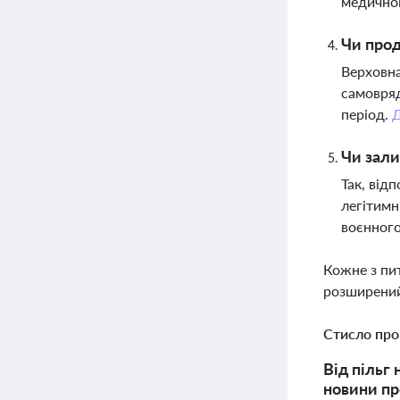
медичної
Чи прод
Верховна
самовряд
період.
Чи зали
Так, від
легітимн
воєнного
Кожне з пи
розширений
Стисло про
Від пільг
новини пр