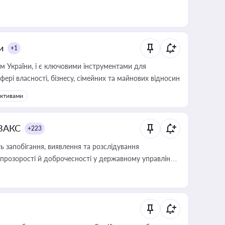
и
+1
м України, і є ключовими інструментами для
фері власності, бізнесу, сімейних та майнових відносин
активами
 ВАКС
+223
 запобігання, виявлення та розслідування
розорості й доброчесності у державному управлінні