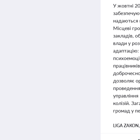
У жовтні 2
забезпечую
надаються 
Місцеві гр
закладів, о
влади у роз
адаптацію:
психоемоці
працівникі
доброчеснос
дозволяє ор
проведення
управління
колізій. За
громад у пе
LIGA ZAKON