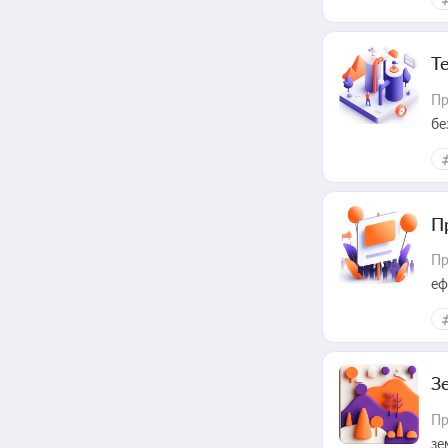
Т
Пр
бе
П
Пр
еф
З
Пр
зе