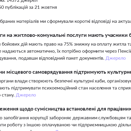
50 публікацій за 21 жовтня
ібраних матеріалів ми сформували короткі відповіді на актуал
ьги на житлово-комунальні послуги мають учасники б
 бойових дій мають право на 75% знижку на оплату житла т
е надаються автоматично, їх потрібно оформити через Пенсі
ування, подавши відповідний пакет документів.
Джерело
ни місцевого самоврядування підтримують культурн
органи влади створюють безпечні культурні хаби, організову
ють підтримувати психоемоційний стан населення та сприяю
 стану.
Джерело
еження щодо сумісництва встановлені для працівник
о запобігання корупції забороняє державним службовцям та
ти роботу з іншою оплачуваною чи підприємницькою діяльні