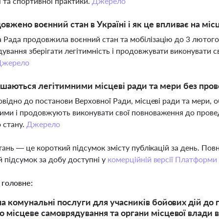
 та спортивної практики.
Джерело
овжено воєнний стан в Україні і як це впливає на мі
 Рада продовжила воєнний стан та мобілізацію до 3 лютого
ування зберігати легітимність і продовжувати виконувати с
Джерело
шаються легітимними місцеві ради та мери без пров
повідно до постанови Верховної Ради, місцеві ради та мери, 
ими і продовжують виконувати свої повноваження до прове
 стану.
Джерело
тань — це короткий підсумок змісту публікацій за день. По
 підсумок за добу доступні у
комерційній версії Платформи
 головне:
 на комунальні послуги для учасників бойових дій до
о місцеве самоврядування та органи місцевої влади в