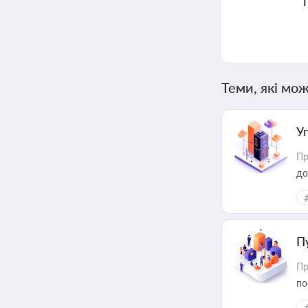
Теми, які мож
У
Пр
до
П
Пр
по