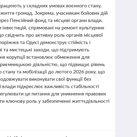
працюють у складних умовах воєнного стану,
 життя громад. Зокрема, учасникам бойових дій
рез Пенсійний фонд та місцеві органи влади.
 інвестицій, спрямовані на ремонт культурних
що свідчить про активну роль органів місцевої
поріжжя та Одесі демонструє стійкість і
лі та мистецькі заходи, що підтримують
ння корупції встановлює обмеження для
дприємницькою діяльністю, що підвищує рівень
 стану та мобілізації до лютого 2026 року, що
родовжувати виконувати свої функції без
ї влади підкреслює важливість стабільності
регулювати це питання для уникнення правових
ати ключову роль у забезпеченні життєдіяльності