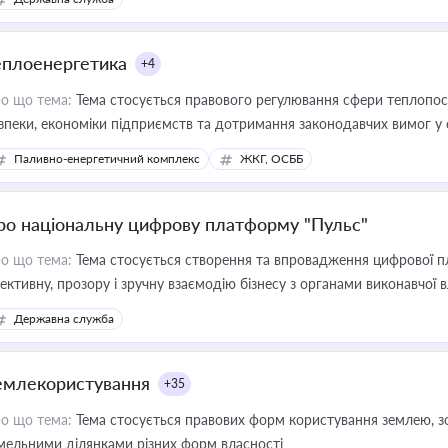
еплоенергетика
+4
о що тема:
Тема стосується правового регулювання сфери теплопост
зпеки, економіки підприємств та дотримання законодавчих вимог у
Паливно-енергетичний комплекс
ЖКГ, ОСББ
ро національну цифрову платформу "Пульс"
о що тема:
Тема стосується створення та впровадження цифрової пл
ективну, прозору і зручну взаємодію бізнесу з органами виконавчої 
Державна служба
емлекористування
+35
о що тема:
Тема стосується правових форм користування землею, зо
мельними ділянками різних форм власності