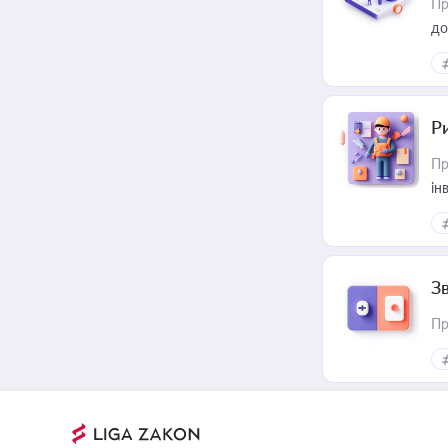
Пр
до
ст
Р
Пр
ін
З
Пр