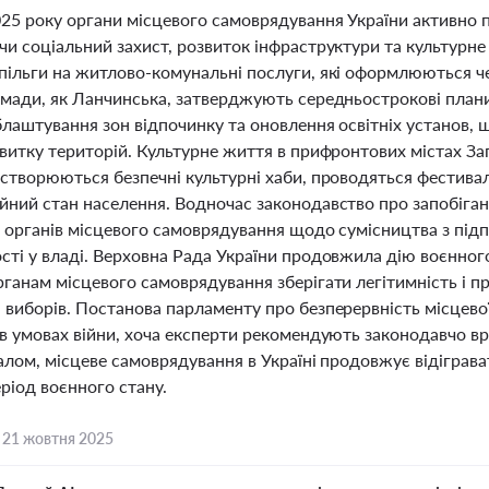
025 року органи місцевого самоврядування України активно 
чи соціальний захист, розвиток інфраструктури та культурне
пільги на житлово-комунальні послуги, які оформлюються че
омади, як Ланчинська, затверджують середньострокові плани
блаштування зон відпочинку та оновлення освітніх установ, 
витку територій. Культурне життя в прифронтових містах За
 створюються безпечні культурні хаби, проводяться фестива
йний стан населення. Водночас законодавство про запобіга
в органів місцевого самоврядування щодо сумісництва з пі
ті у владі. Верховна Рада України продовжила дію воєнного
ганам місцевого самоврядування зберігати легітимність і п
 виборів. Постанова парламенту про безперервність місцево
 в умовах війни, хоча експерти рекомендують законодавчо в
галом, місцеве самоврядування в Україні продовжує відіграв
ріод воєнного стану.
,
21 жовтня 2025