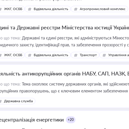
ЖКГ, ОСББ
Будівельна діяльність
Агропромисловий комплекс
дині та Державні реєстри Міністерства юстиції Україн
о що тема:
Державні та єдині реєстри, які адмініструються Мінюсто
идичного захисту, ідентифікації прав, та забезпечення прозорості у с
ЖКГ, ОСББ
Будівельна діяльність
Транспорт
Управління 
іяльність антикорупційних органів НАБУ, САП, НАЗК,
о що тема:
Тема охоплює систему державних органів, які здійснюють
рупційних правопорушень, що є ключовим елементом забезпечення п
 бізнесі
Державна служба
ецентралізація енергетики
+20