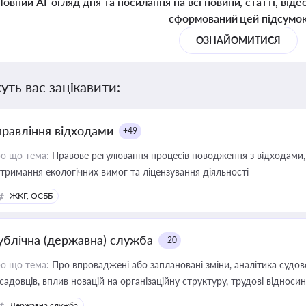
Повний AI-огляд дня та посилання на всі новини, статті, віде
сформований цей підсумо
ОЗНАЙОМИТИСЯ
уть вас зацікавити:
правління відходами
+49
о що тема:
Правове регулювання процесів поводження з відходами, 
тримання екологічних вимог та ліцензування діяльності
ЖКГ, ОСББ
ублічна (державна) служба
+20
о що тема:
Про впроваджені або заплановані зміни, аналітика судо
садовців, вплив новацій на організаційну структуру, трудові віднос
Державна служба