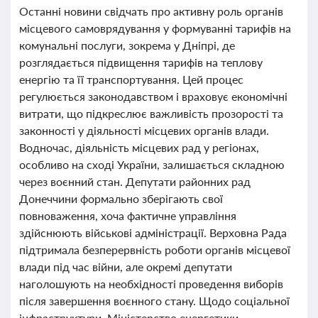
Останні новини свідчать про активну роль органів
місцевого самоврядування у формуванні тарифів на
комунальні послуги, зокрема у Дніпрі, де
розглядається підвищення тарифів на теплову
енергію та її транспортування. Цей процес
регулюється законодавством і враховує економічні
витрати, що підкреслює важливість прозорості та
законності у діяльності місцевих органів влади.
Водночас, діяльність місцевих рад у регіонах,
особливо на сході України, залишається складною
через воєнний стан. Депутати районних рад
Донеччини формально зберігають свої
повноваження, хоча фактичне управління
здійснюють військові адміністрації. Верховна Рада
підтримала безперервність роботи органів місцевої
влади під час війни, але окремі депутати
наголошують на необхідності проведення виборів
після завершення воєнного стану. Щодо соціальної
інфраструктури, Міністерство енергетики