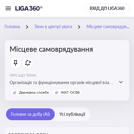
ВХІД ДО LIGA360
Головна
Теми в центрі уваги
Місцеве самоврядування
Місцеве самоврядування
ПРО ЩО ТЕМА:
Організація та функціонування органів місцевої влади,
які приймають рішення та здійснюють управлінські
Державна служба
ЖКГ, ОСББ
функції на рівні місцевих громад (міст, сіл, селищ)
Головне за добу (AI)
Усі публікації