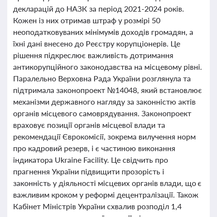
декларацій до НАЗК за період 2021-2024 років.
Кожен із них отримав штраф у розмірі 50
неоподатковуваних мінімумів доходів громадян, а
їхні дані внесено до Реєстру корупціонерів. Це
рішення підкреслює важливість дотримання
антикорупційного законодавства на місцевому рівні.
Паралельно Верховна Рада України розглянула та
підтримала законопроект №14048, який встановлює
механізми державного нагляду за законністю актів
органів місцевого самоврядування. Законопроект
враховує позиції органів місцевої влади та
рекомендації Єврокомісії, зокрема вилучення норм
про кадровий резерв, і є частиною виконання
індикатора Ukraine Facility. Це свідчить про
прагнення України підвищити прозорість і
законність у діяльності місцевих органів влади, що є
важливим кроком у реформі децентралізації. Також
Кабінет Міністрів України схвалив розподіл 1,4