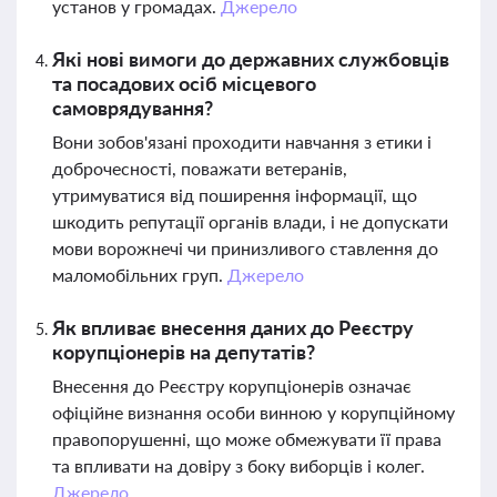
установ у громадах.
Джерело
Які нові вимоги до державних службовців
та посадових осіб місцевого
самоврядування?
Вони зобов'язані проходити навчання з етики і
доброчесності, поважати ветеранів,
утримуватися від поширення інформації, що
шкодить репутації органів влади, і не допускати
мови ворожнечі чи принизливого ставлення до
маломобільних груп.
Джерело
Як впливає внесення даних до Реєстру
корупціонерів на депутатів?
Внесення до Реєстру корупціонерів означає
офіційне визнання особи винною у корупційному
правопорушенні, що може обмежувати її права
та впливати на довіру з боку виборців і колег.
Джерело