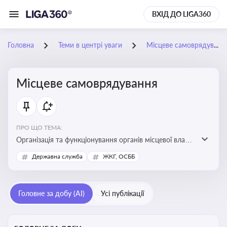
ВХІД ДО LIGA360
Головна
Теми в центрі уваги
Місцеве самоврядування
Місцеве самоврядування
ПРО ЩО ТЕМА:
Організація та функціонування органів місцевої влади,
які приймають рішення та здійснюють управлінські
Державна служба
ЖКГ, ОСББ
функції на рівні місцевих громад (міст, сіл, селищ)
Головне за добу (AI)
Усі публікації