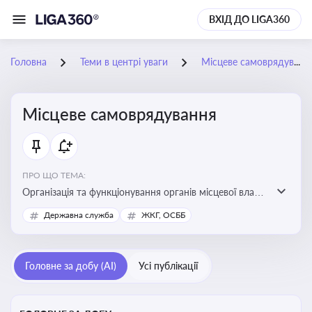
ВХІД ДО LIGA360
Головна
Теми в центрі уваги
Місцеве самоврядування
Місцеве самоврядування
ПРО ЩО ТЕМА:
Організація та функціонування органів місцевої влади,
які приймають рішення та здійснюють управлінські
Державна служба
ЖКГ, ОСББ
функції на рівні місцевих громад (міст, сіл, селищ)
Головне за добу (AI)
Усі публікації