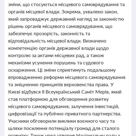
зміни, що стосуються місцевого самоврядування та
органів місцевої влади. Зокрема, ухвалено закон,
який запроваджує державний нагляд за законністю
рішень органів місцевого самоврядування, що
забезпечує прозорість, законність та
відповідальність місцевої влади. Визначено
компетенцію органів державної влади щодо
контролю за актами місцевих рад, а також
механізми усунення порушень та судового
оскарження. Ці зміни сприятимуть подальшому
впровадженню реформи місцевого самоврядування
та зміцненню принципів верховенства права. У
Києві відбувся II Всеукраїнський Саміт Мерів, який
став платформою для обговорення розвитку
місцевого самоврядування, залучення інвестицій,
цифровізації та публічно-приватного партнерства.
Учасники обговорили виклики воєнного часу та
шляхи посилення потенціалу громад для сталого
розвитку. Також уряд утворив Національну раду з