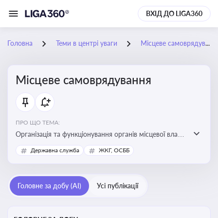
ВХІД ДО LIGA360
Головна
Теми в центрі уваги
Місцеве самоврядування
Місцеве самоврядування
ПРО ЩО ТЕМА:
Організація та функціонування органів місцевої влади,
які приймають рішення та здійснюють управлінські
Державна служба
ЖКГ, ОСББ
функції на рівні місцевих громад (міст, сіл, селищ)
Головне за добу (AI)
Усі публікації