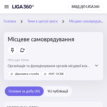
ВХІД ДО LIGA360
Головна
Теми в центрі уваги
Місцеве самоврядування
Місцеве самоврядування
ПРО ЩО ТЕМА:
Організація та функціонування органів місцевої влади,
які приймають рішення та здійснюють управлінські
Державна служба
ЖКГ, ОСББ
функції на рівні місцевих громад (міст, сіл, селищ)
Головне за добу (AI)
Усі публікації