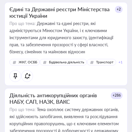
Єдині та Державні реєстри Міністерства
+2
юстиції України
Про що тема:
Державні та єдині реєстри, які
адмініструються Мінюстом України, і є ключовими
інструментами для юридичного захисту, ідентифікації
прав, та забезпечення прозорості у сфері власності,
бізнесу, сімейних та майнових відносин
ЖКГ, ОСББ
Будівельна діяльність
Транспорт
+1
Діяльність антикорупційних органів
+286
НАБУ, САП, НАЗК, ВАКС
Про що тема:
Тема охоплює систему державних органів,
які здійснюють запобігання, виявлення та розслідування
корупційних правопорушень, що є ключовим елементом
забезпечення прозорості й доброчесності у державному