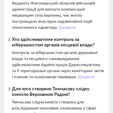
бюджету Житомирській обласній військовій
адміністрації для виплати компенсацій
мешканцям села Березина, чиє житло
постраждало внаслідок надзвичайної події
техногенного характеру.
Джерело
Хто здійснюватиме контроль за
кіберзахистом органів місцевої влади?
Контроль за кіберзахистом органів державної
влади та місцевого самоврядування
здійснюватиме Адміністрація Держспецзв'язку
та її територіальні органи через моніторинг звітів
і планові та позапланові перевірки.
Джерело
Для чого створено Тимчасову слідчу
комісію Верховною Радою?
Тимчасова слідча комісія створена для
розслідування можливих зловживань у сфері