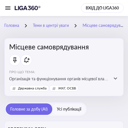
ВХІД ДО LIGA360
Головна
Теми в центрі уваги
Місцеве самоврядування
Місцеве самоврядування
ПРО ЩО ТЕМА:
Організація та функціонування органів місцевої влади,
які приймають рішення та здійснюють управлінські
Державна служба
ЖКГ, ОСББ
функції на рівні місцевих громад (міст, сіл, селищ)
Головне за добу (AI)
Усі публікації