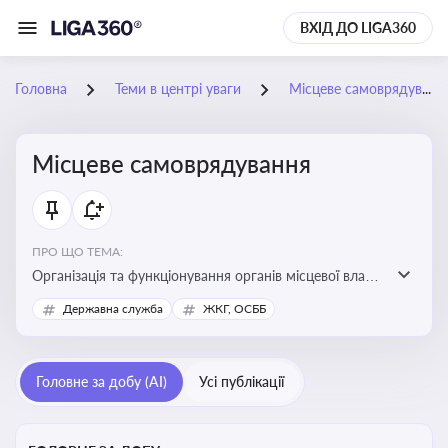
ВХІД ДО LIGA360
Головна
Теми в центрі уваги
Місцеве самоврядування
Місцеве самоврядування
ПРО ЩО ТЕМА:
Організація та функціонування органів місцевої влади,
які приймають рішення та здійснюють управлінські
Державна служба
ЖКГ, ОСББ
функції на рівні місцевих громад (міст, сіл, селищ)
Головне за добу (AI)
Усі публікації