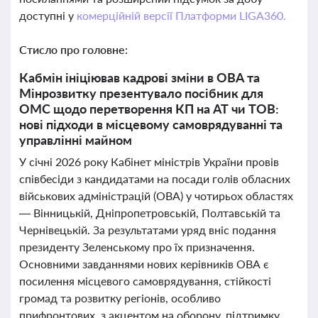
доступні у
комерційній версії Платформи LIGA360.
Стисло про головне:
Кабмін ініціював кадрові зміни в ОВА та
Мінрозвитку презентувало посібник для
ОМС щодо перетворення КП на АТ чи ТОВ:
нові підходи в місцевому самоврядуванні та
управлінні майном
У січні 2026 року Кабінет міністрів України провів
співбесіди з кандидатами на посади голів обласних
військових адміністрацій (ОВА) у чотирьох областях
— Вінницькій, Дніпропетровській, Полтавській та
Чернівецькій. За результатами уряд вніс подання
президенту Зеленському про їх призначення.
Основними завданнями нових керівників ОВА є
посилення місцевого самоврядування, стійкості
громад та розвитку регіонів, особливо
прифронтових, з акцентом на оборону, підтримку