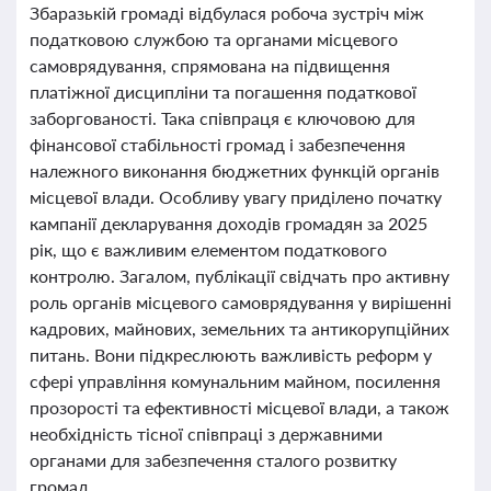
Збаразькій громаді відбулася робоча зустріч між
податковою службою та органами місцевого
самоврядування, спрямована на підвищення
платіжної дисципліни та погашення податкової
заборгованості. Така співпраця є ключовою для
фінансової стабільності громад і забезпечення
належного виконання бюджетних функцій органів
місцевої влади. Особливу увагу приділено початку
кампанії декларування доходів громадян за 2025
рік, що є важливим елементом податкового
контролю. Загалом, публікації свідчать про активну
роль органів місцевого самоврядування у вирішенні
кадрових, майнових, земельних та антикорупційних
питань. Вони підкреслюють важливість реформ у
сфері управління комунальним майном, посилення
прозорості та ефективності місцевої влади, а також
необхідність тісної співпраці з державними
органами для забезпечення сталого розвитку
громад.