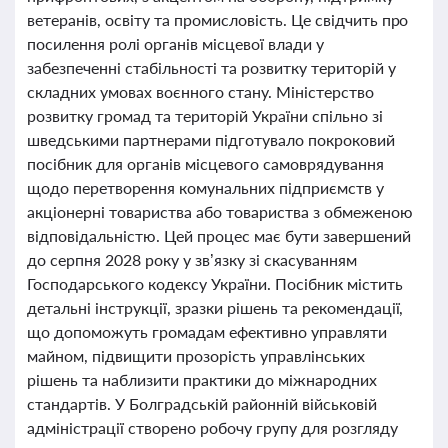
ветеранів, освіту та промисловість. Це свідчить про
посилення ролі органів місцевої влади у
забезпеченні стабільності та розвитку територій у
складних умовах воєнного стану. Міністерство
розвитку громад та територій України спільно зі
шведськими партнерами підготувало покроковий
посібник для органів місцевого самоврядування
щодо перетворення комунальних підприємств у
акціонерні товариства або товариства з обмеженою
відповідальністю. Цей процес має бути завершений
до серпня 2028 року у зв’язку зі скасуванням
Господарського кодексу України. Посібник містить
детальні інструкції, зразки рішень та рекомендації,
що допоможуть громадам ефективно управляти
майном, підвищити прозорість управлінських
рішень та наблизити практики до міжнародних
стандартів. У Болградській районній військовій
адміністрації створено робочу групу для розгляду