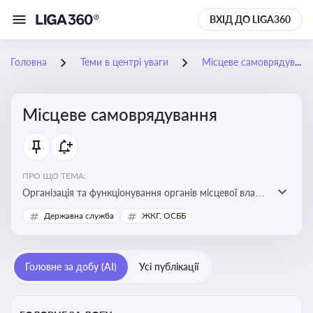
ВХІД ДО LIGA360
Головна
Теми в центрі уваги
Місцеве самоврядування
Місцеве самоврядування
ПРО ЩО ТЕМА:
Організація та функціонування органів місцевої влади,
які приймають рішення та здійснюють управлінські
Державна служба
ЖКГ, ОСББ
функції на рівні місцевих громад (міст, сіл, селищ)
Головне за добу (AI)
Усі публікації