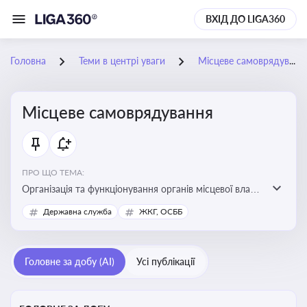
ВХІД ДО LIGA360
Головна
Теми в центрі уваги
Місцеве самоврядування
Місцеве самоврядування
ПРО ЩО ТЕМА:
Організація та функціонування органів місцевої влади,
які приймають рішення та здійснюють управлінські
Державна служба
ЖКГ, ОСББ
функції на рівні місцевих громад (міст, сіл, селищ)
Головне за добу (AI)
Усі публікації