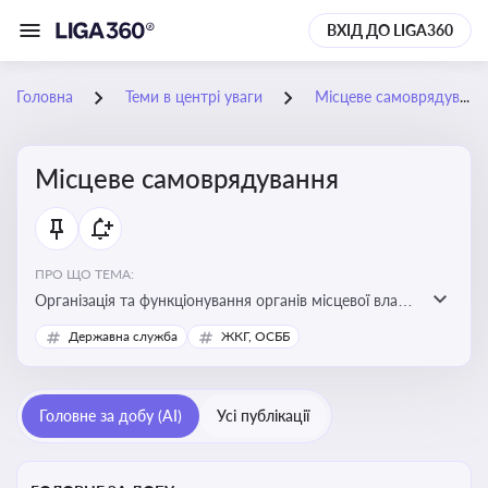
ВХІД ДО LIGA360
Головна
Теми в центрі уваги
Місцеве самоврядування
Місцеве самоврядування
ПРО ЩО ТЕМА:
Організація та функціонування органів місцевої влади,
які приймають рішення та здійснюють управлінські
Державна служба
ЖКГ, ОСББ
функції на рівні місцевих громад (міст, сіл, селищ)
Головне за добу (AI)
Усі публікації