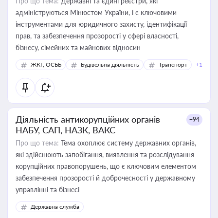
Про що тема:
Державні та єдині реєстри, які
адмініструються Мінюстом України, і є ключовими
інструментами для юридичного захисту, ідентифікації
прав, та забезпечення прозорості у сфері власності,
бізнесу, сімейних та майнових відносин
ЖКГ, ОСББ
Будівельна діяльність
Транспорт
+1
Діяльність антикорупційних органів
+94
НАБУ, САП, НАЗК, ВАКС
Про що тема:
Тема охоплює систему державних органів,
які здійснюють запобігання, виявлення та розслідування
корупційних правопорушень, що є ключовим елементом
забезпечення прозорості й доброчесності у державному
управлінні та бізнесі
Державна служба