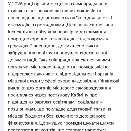
У 2026 році органи місцевого самоврядування
стикаються з низкою важливих викликів та
нововведень, що впливають на їхню діяльність і
взаємодію з громадянами. Державна екологічна
інспекція активізувала перевірки дотримання
природоохоронного законодавства, зокрема у
громадах Рівненщини, де виявлено факти
забруднення повітря та порушення дозвільної
документації. Така співпраця між екологічними
органами, місцевою владою та громадськістю
підкреслює важливість відповідальності органів
місцевої влади у сфері охорони довкілля. Фінансові
виклики для органів місцевого самоврядування
посилилися через постанову Кабміну про
підвищення зарплат освітянам і соціальним
працівникам, що покладає додатковий тягар на
місцеві бюджети без належного державного
фінансування. Це змушує громади шукати шляхи
перерозподілу коштів, що створює напругу у