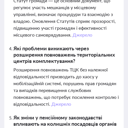
Статут громади — це основний документ, що
регулює участь мешканців у місцевому
управлінні, визначає процедури та взаємодію з
владою. Оновлення Статутів сприяє прозорості,
підвищенню участі громадян і ефективності
місцевого самоврядування.
Джерело
Які проблеми виникають через
розширення повноважень територіальних
центрів комплектування?
Розширення повноважень ТЦК без належної
відповідальності призводить до хаосу у
мобілізаційній системі, порушень прав громадян
та випадків перевищення службових
повноважень, що потребує посилення контролю і
відповідальності.
Джерело
Як зміни у пенсійному законодавстві
впливають на колишніх посадовців органів