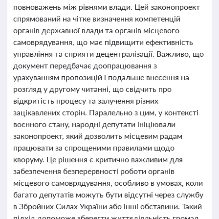
повноважень між рівнями влади. Цей законопроект
спрямований на чітке визначення компетенцій
органів державної влади та органів місцевого
самоврядування, що має підвищити ефективність
управління та сприяти децентралізації. Важливо, що
документ передбачає доопрацювання з
урахуванням пропозицій і подальше внесення на
розгляд у другому читанні, що свідчить про
відкритість процесу та залучення різних
зацікавлених сторін. Паралельно з цим, у контексті
воєнного стану, народні депутати ініціювали
законопроект, який дозволить місцевим радам
працювати за спрощеними правилами щодо
кворуму. Це рішення є критично важливим для
забезпечення безперервності роботи органів
місцевого самоврядування, особливо в умовах, коли
багато депутатів можуть бути відсутні через службу
в Збройних Силах України або інші обставини. Такий
підхід допоможе зберегти життєдіяльність громад,