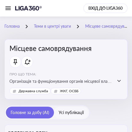
ВХІД ДО LIGA360
Головна
Теми в центрі уваги
Місцеве самоврядування
Місцеве самоврядування
ПРО ЩО ТЕМА:
Організація та функціонування органів місцевої влади,
які приймають рішення та здійснюють управлінські
Державна служба
ЖКГ, ОСББ
функції на рівні місцевих громад (міст, сіл, селищ)
Головне за добу (AI)
Усі публікації