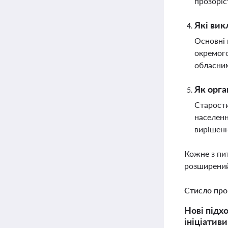
прозоріс
Які вик
Основні 
окремого
обласним
Як орга
Старости
населенн
вирішенн
Кожне з пи
розширений
Стисло про
Нові підх
ініціатив