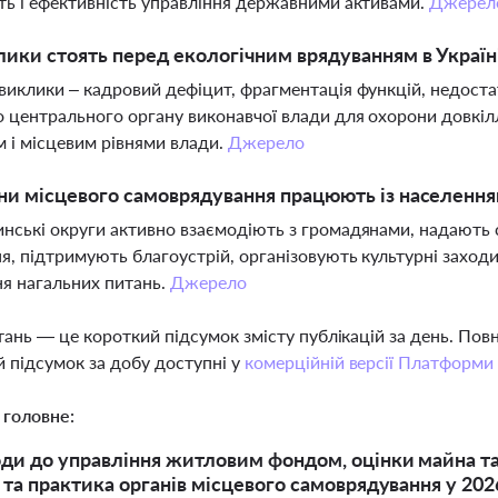
ть і ефективність управління державними активами.
Джерел
лики стоять перед екологічним врядуванням в Україн
виклики – кадровий дефіцит, фрагментація функцій, недоста
 центрального органу виконавчої влади для охорони довкі
 і місцевим рівнями влади.
Джерело
ни місцевого самоврядування працюють із населення
нські округи активно взаємодіють з громадянами, надають 
я, підтримують благоустрій, організовують культурні захо
я нагальних питань.
Джерело
тань — це короткий підсумок змісту публікацій за день. По
 підсумок за добу доступні у
комерційній версії Платформи
 головне:
оди до управління житловим фондом, оцінки майна та
и та практика органів місцевого самоврядування у 202