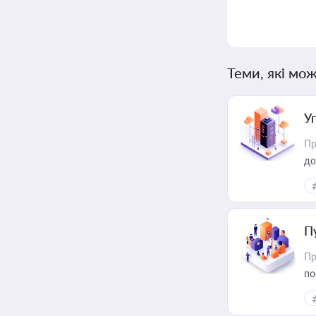
Теми, які мож
У
Пр
до
П
Пр
по