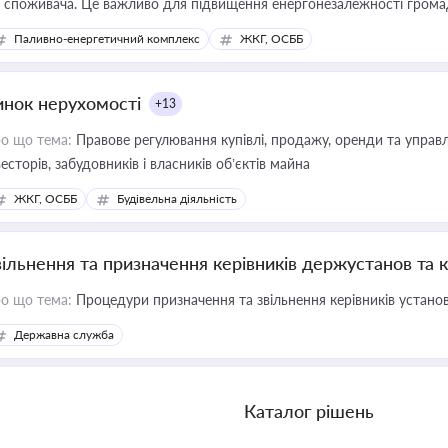
 споживача. Це важливо для підвищення енергонезалежності громад,
имулювання розвитку відновлюваних джерел
Паливно-енергетичний комплекс
ЖКГ, ОСББ
инок нерухомості
+13
о що тема:
Правове регулювання купівлі, продажу, оренди та управл
весторів, забудовників і власників об’єктів майна
ЖКГ, ОСББ
Будівельна діяльність
вільнення та призначення керівників держустанов та 
о що тема:
Процедури призначення та звільнення керівників устано
Державна служба
Каталог рішень