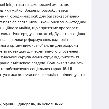
і ініціативи та законодавчі зміни, що
оцінки майна. Зокрема, розробляється
рення юридичних осіб для багатоквартирних
т прав співвласників. Також оновлено методику
санкційного майна, що сприятиме прозорості
кологічне врядування, де відбувається оцінка
ться виклики реформування, кадрові та
ьного органу виконавчої влади для охорони
овий потенціал для ефективного управління
стинських округів демонструє відкритість та
івпрацю з місцевою владою. Водночас тривають
 та забезпечення соціальних гарантій. Ці
птуватися до сучасних викликів та підвищувати
о, офіційні джерела, на основі яких