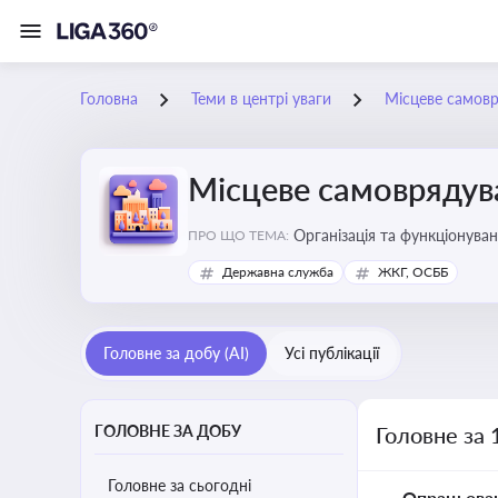
Головна
Теми в центрі уваги
Місцеве самов
Місцеве самоврядув
Організація та функціонуван
ПРО ЩО ТЕМА:
сіл, селищ)
Державна служба
ЖКГ, ОСББ
Головне за добу (AI)
Усі публікації
ГОЛОВНЕ ЗА ДОБУ
Головне за 
Головне за сьогодні
Опрацьова