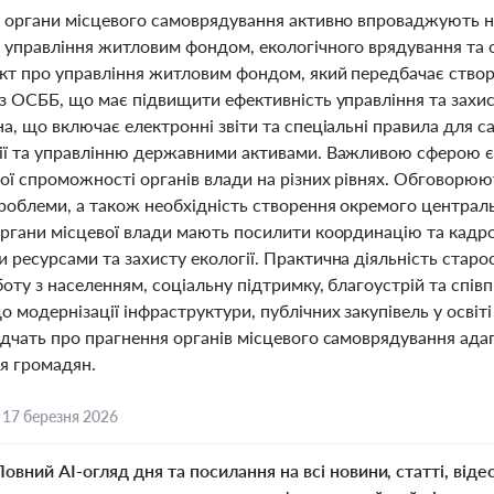
 органи місцевого самоврядування активно впроваджують нов
 управління житловим фондом, екологічного врядування та 
кт про управління житловим фондом, який передбачає ство
ез ОСББ, що має підвищити ефективність управління та захис
а, що включає електронні звіти та спеціальні правила для 
ії та управлінню державними активами. Важливою сферою є е
ної спроможності органів влади на різних рівнях. Обговорюю
проблеми, а також необхідність створення окремого централ
Органи місцевої влади мають посилити координацію та кадр
ресурсами та захисту екології. Практична діяльність старо
боту з населенням, соціальну підтримку, благоустрій та сп
 модернізації інфраструктури, публічних закупівель у освіті
ідчать про прагнення органів місцевого самоврядування ада
тя громадян.
,
17 березня 2026
Повний AI-огляд дня та посилання на всі новини, статті, віде