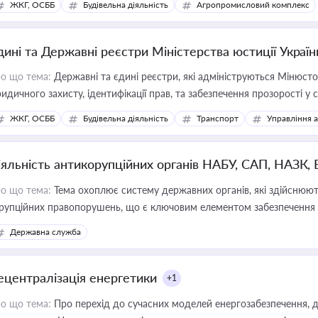
ЖКГ, ОСББ
Будівельна діяльність
Агропромисловий комплекс
дині та Державні реєстри Міністерства юстиції Україн
о що тема:
Державні та єдині реєстри, які адмініструються Мінюсто
идичного захисту, ідентифікації прав, та забезпечення прозорості у с
ЖКГ, ОСББ
Будівельна діяльність
Транспорт
Управління 
іяльність антикорупційних органів НАБУ, САП, НАЗК,
о що тема:
Тема охоплює систему державних органів, які здійснюють
рупційних правопорушень, що є ключовим елементом забезпечення п
 бізнесі
Державна служба
ецентралізація енергетики
+1
о що тема:
Про перехід до сучасних моделей енергозабезпечення, д