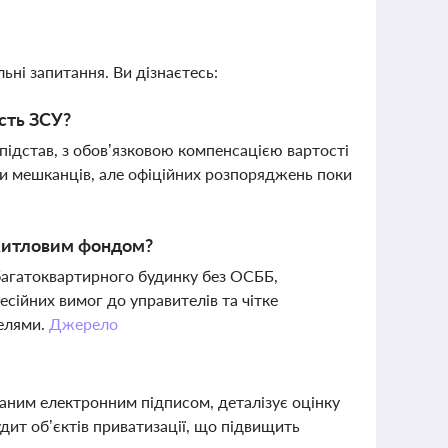
ьні запитання. Ви дізнаєтесь:
исть ЗСУ?
підстав, з обов’язковою компенсацією вартості
и мешканців, але офіційних розпоряджень поки
 житловим фондом?
багатоквартирного будинку без ОСББ,
сійних вимог до управителів та чітке
телями.
Джерело
аним електронним підписом, деталізує оцінку
удит об’єктів приватизації, що підвищить