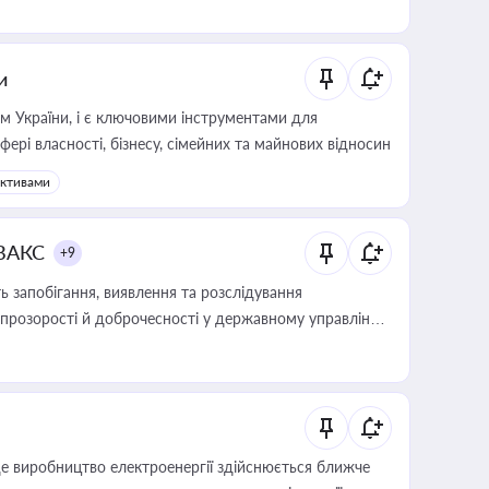
и
м України, і є ключовими інструментами для
фері власності, бізнесу, сімейних та майнових відносин
активами
 ВАКС
+9
 запобігання, виявлення та розслідування
розорості й доброчесності у державному управлінні
е виробництво електроенергії здійснюється ближче