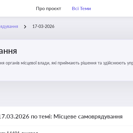
Про проєкт
Всі Теми
рядування
17-03-2026
ання
ня органів місцевої влади, які приймають рішення та здійснюють управ
17.03.2026 по темі: Місцеве самоврядування
но:
14491 джерел