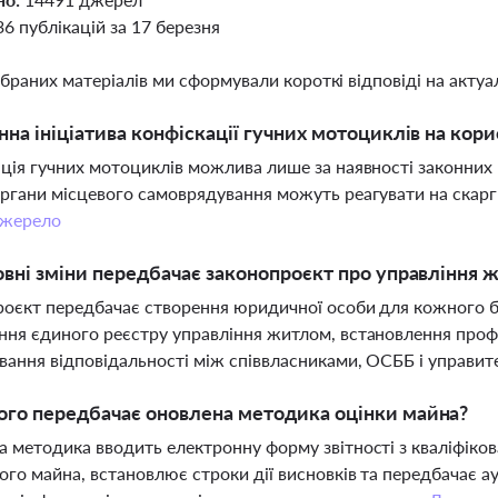
36 публікацій за 17 березня
ібраних матеріалів ми сформували короткі відповіді на актуал
нна ініціатива конфіскації гучних мотоциклів на кор
ція гучних мотоциклів можлива лише за наявності законних 
ргани місцевого самоврядування можуть реагувати на скарг
жерело
овні зміни передбачає законопроєкт про управління
оєкт передбачає створення юридичної особи для кожного 
ня єдиного реєстру управління житлом, встановлення профе
ання відповідальності між співвласниками, ОСББ і управи
го передбачає оновлена методика оцінки майна?
 методика вводить електронну форму звітності з кваліфіков
ого майна, встановлює строки дії висновків та передбачає а