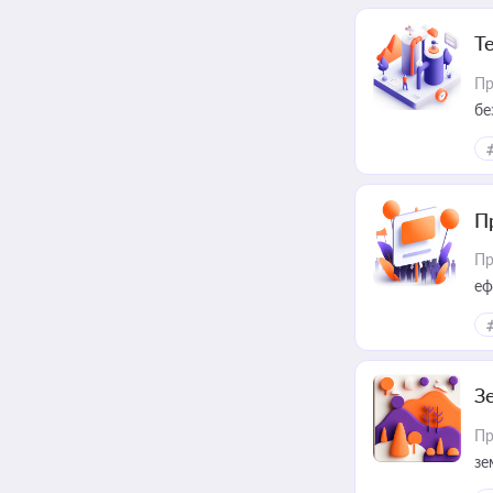
Т
Пр
бе
П
Пр
еф
З
Пр
зе