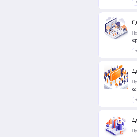
Є
Пр
юр
Д
Пр
ко
та
Д
Пр