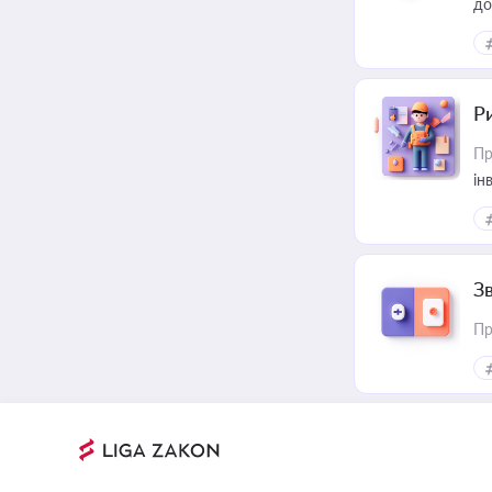
до
ст
Р
Пр
ін
З
Пр