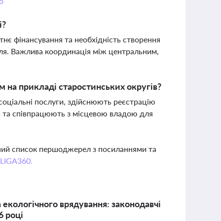
о
і?
тнє фінансування та необхідність створення
лля. Важлива координація між центральним,
м на прикладі старостинських округів?
соціальні послуги, здійснюють реєстрацію
ди та співпрацюють з місцевою владою для
вний список першоджерел з посиланнями та
 LIGA360.
 екологічного врядування: законодавчі
6 році