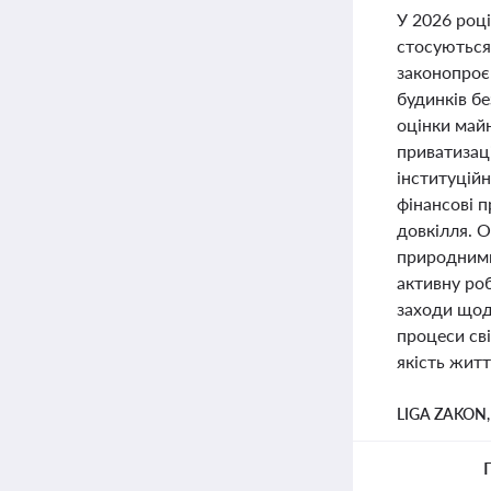
У 2026 році
стосуються
законопроє
будинків б
оцінки майн
приватизац
інституцій
фінансові 
довкілля. 
природними 
активну ро
заходи щодо
процеси св
якість жит
LIGA ZAKON