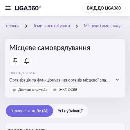
ВХІД ДО LIGA360
Головна
Теми в центрі уваги
Місцеве самоврядування
Місцеве самоврядування
ПРО ЩО ТЕМА:
Організація та функціонування органів місцевої влади,
які приймають рішення та здійснюють управлінські
Державна служба
ЖКГ, ОСББ
функції на рівні місцевих громад (міст, сіл, селищ)
Головне за добу (AI)
Усі публікації