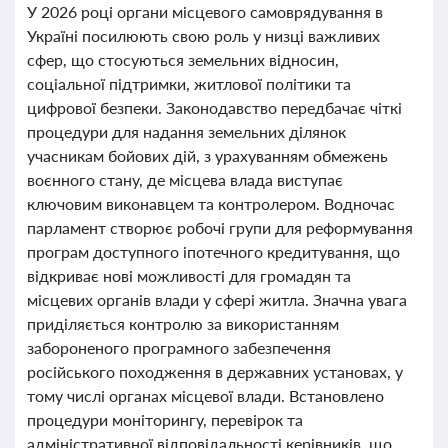
У 2026 році органи місцевого самоврядування в
Україні посилюють свою роль у низці важливих
сфер, що стосуються земельних відносин,
соціальної підтримки, житлової політики та
цифрової безпеки. Законодавство передбачає чіткі
процедури для надання земельних ділянок
учасникам бойових дій, з урахуванням обмежень
воєнного стану, де місцева влада виступає
ключовим виконавцем та контролером. Водночас
парламент створює робочі групи для реформування
програм доступного іпотечного кредитування, що
відкриває нові можливості для громадян та
місцевих органів влади у сфері житла. Значна увага
приділяється контролю за використанням
забороненого програмного забезпечення
російського походження в державних установах, у
тому числі органах місцевої влади. Встановлено
процедури моніторингу, перевірок та
адміністративної відповідальності керівників, що