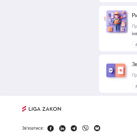
Р
Пр
ін
З
Пр
Зв'язатися: