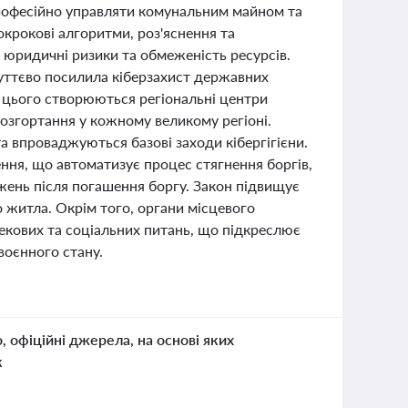
рофесійно управляти комунальним майном та
окрокові алгоритми, роз'яснення та
а юридичні ризики та обмеженість ресурсів.
суттєво посилила кіберзахист державних
 цього створюються регіональні центри
розгортання у кожному великому регіоні.
 впроваджуються базові заходи кібергігієни.
ння, що автоматизує процес стягнення боргів,
жень після погашення боргу. Закон підвищує
о житла. Окрім того, органи місцевого
пекових та соціальних питань, що підкреслює
воєнного стану.
о, офіційні джерела, на основі яких
к