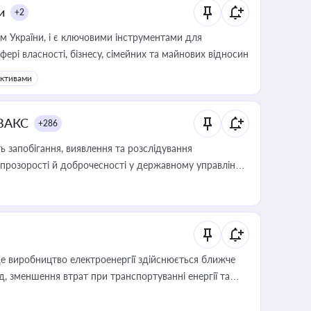
и
+2
м України, і є ключовими інструментами для
фері власності, бізнесу, сімейних та майнових відносин
активами
 ВАКС
+286
 запобігання, виявлення та розслідування
розорості й доброчесності у державному управлінні
е виробництво електроенергії здійснюється ближче
 зменшення втрат при транспортуванні енергії та