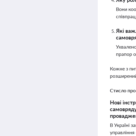
Вони коо
співпрац
Які важ
самовр
Ухвалено
прапор о
Кожне з пи
розширений
Стисло про
Нові інст
самовряду
проваджен
В Україні з
управління