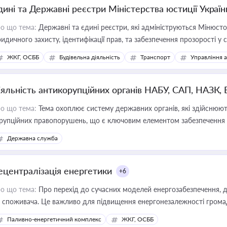
дині та Державні реєстри Міністерства юстиції Україн
о що тема:
Державні та єдині реєстри, які адмініструються Мінюсто
идичного захисту, ідентифікації прав, та забезпечення прозорості у с
ЖКГ, ОСББ
Будівельна діяльність
Транспорт
Управління 
іяльність антикорупційних органів НАБУ, САП, НАЗК,
о що тема:
Тема охоплює систему державних органів, які здійснюють
рупційних правопорушень, що є ключовим елементом забезпечення п
 бізнесі
Державна служба
ецентралізація енергетики
+6
о що тема:
Про перехід до сучасних моделей енергозабезпечення, д
 споживача. Це важливо для підвищення енергонезалежності громад,
имулювання розвитку відновлюваних джерел
Паливно-енергетичний комплекс
ЖКГ, ОСББ