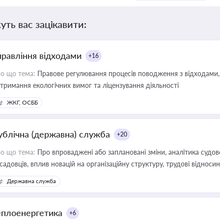
уть вас зацікавити:
правління відходами
+16
о що тема:
Правове регулювання процесів поводження з відходами, 
тримання екологічних вимог та ліцензування діяльності
ЖКГ, ОСББ
ублічна (державна) служба
+20
о що тема:
Про впроваджені або заплановані зміни, аналітика судо
садовців, вплив новацій на організаційну структуру, трудові віднос
Державна служба
еплоенергетика
+6