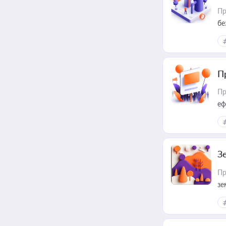
Пр
бе
П
Пр
еф
З
Пр
зе