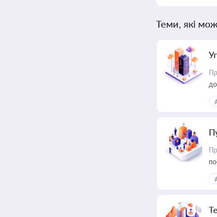
Теми, які мож
У
Пр
до
П
Пр
по
Т