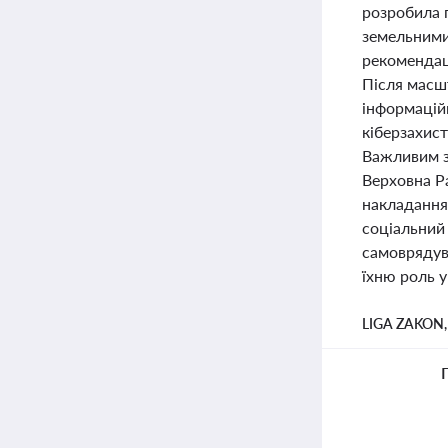
розробила 
земельними 
рекомендаці
Після масш
інформацій
кіберзахист
Важливим з
Верховна Р
накладання
соціальний 
самоврядува
їхню роль у
LIGA ZAKON