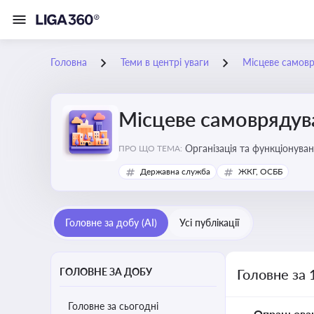
Головна
Теми в центрі уваги
Місцеве самов
Місцеве самоврядув
Організація та функціонуван
ПРО ЩО ТЕМА:
сіл, селищ)
Державна служба
ЖКГ, ОСББ
Головне за добу (AI)
Усі публікації
ГОЛОВНЕ ЗА ДОБУ
Головне за 
Головне за сьогодні
Опрацьова