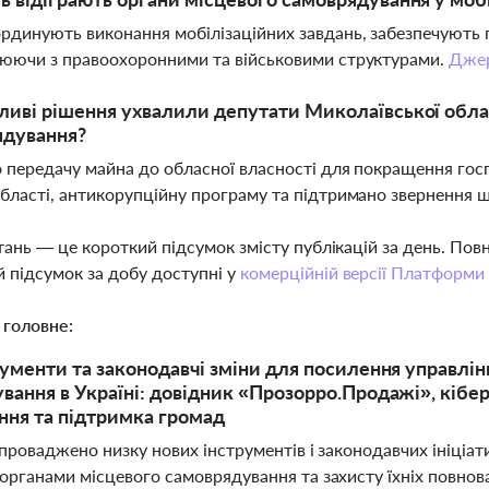
рдинують виконання мобілізаційних завдань, забезпечують п
юючи з правоохоронними та військовими структурами.
Дже
ливі рішення ухвалили депутати Миколаївської обла
ядування?
 передачу майна до обласної власності для покращення госп
бласті, антикорупційну програму та підтримано звернення 
тань — це короткий підсумок змісту публікацій за день. По
 підсумок за добу доступні у
комерційній версії Платформи
 головне:
рументи та законодавчі зміни для посилення управлінн
вання в Україні: довідник «Прозорро.Продажі», кібер
ня та підтримка громад
апроваджено низку нових інструментів і законодавчих ініціа
 органами місцевого самоврядування та захисту їхніх повн