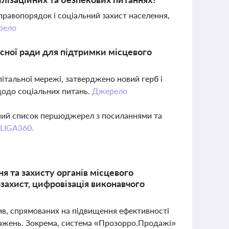
равопорядок і соціальний захист населення,
рело
сної ради для підтримки місцевого
італьної мережі, затверджено новий герб і
щодо соціальних питань.
Джерело
вний список першоджерел з посиланнями та
 LIGA360.
я та захисту органів місцевого
захист, цифровізація виконавчого
тив, спрямованих на підвищення ефективності
оважень. Зокрема, система «Прозорро.Продажі»