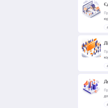
Є
Пр
юр
Д
Пр
ко
та
Д
Пр
до
ст