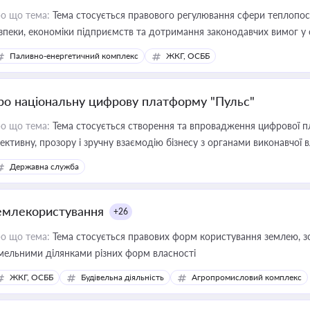
о що тема:
Тема стосується правового регулювання сфери теплопост
зпеки, економіки підприємств та дотримання законодавчих вимог у
Паливно-енергетичний комплекс
ЖКГ, ОСББ
ро національну цифрову платформу "Пульс"
о що тема:
Тема стосується створення та впровадження цифрової пл
ективну, прозору і зручну взаємодію бізнесу з органами виконавчої 
Державна служба
емлекористування
+26
о що тема:
Тема стосується правових форм користування землею, зо
мельними ділянками різних форм власності
ЖКГ, ОСББ
Будівельна діяльність
Агропромисловий комплекс