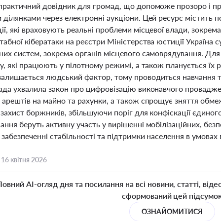
практичний довідник для громад, що допоможе прозоро і п
ділянками через електронні аукціони. Цей ресурс містить п
ї, які враховують реальні проблеми місцевої влади, зокрем
табної кібератаки на реєстри Міністерства юстиції Україна 
них систем, зокрема органів місцевого самоврядування. Для
у, які працюють у пілотному режимі, а також планується їх 
алишається людський фактор, тому проводиться навчання та
ада ухвалила закон про цифровізацію виконавчого провадже
 арештів на майно та рахунки, а також спрощує зняття обме
захист боржників, збільшуючи поріг для конфіскації єдиног
ння беруть активну участь у вирішенні мобілізаційних, без
 забезпеченні стабільності та підтримки населення в умовах 
,
16 квітня 2026
Повний AI-огляд дня та посилання на всі новини, статті, віде
сформований цей підсумо
ОЗНАЙОМИТИСЯ