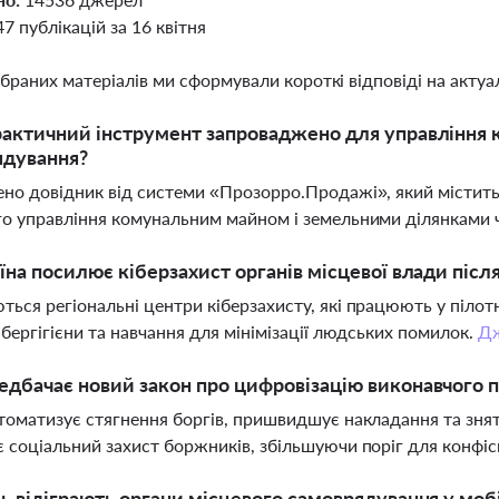
47 публікацій за 16 квітня
ібраних матеріалів ми сформували короткі відповіді на актуал
актичний інструмент запроваджено для управління
ядування?
но довідник від системи «Прозорро.Продажі», який містить
о управління комунальним майном і земельними ділянками ч
їна посилює кіберзахист органів місцевої влади післ
ься регіональні центри кіберзахисту, які працюють у піло
ібергігієни та навчання для мінімізації людських помилок.
Д
дбачає новий закон про цифровізацію виконавчого 
томатизує стягнення боргів, пришвидшує накладання та знятт
 соціальний захист боржників, збільшуючи поріг для конфіс
ь відіграють органи місцевого самоврядування у моб