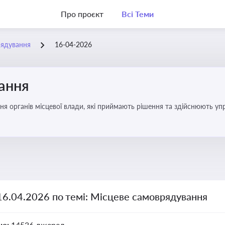
Про проєкт
Всі Теми
рядування
16-04-2026
ання
ня органів місцевої влади, які приймають рішення та здійснюють управ
16.04.2026 по темі: Місцеве самоврядування
но:
14536 джерел