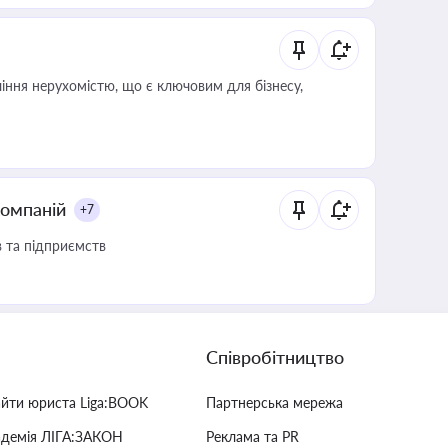
іння нерухомістю, що є ключовим для бізнесу,
компаній
+7
в та підприємств
Співробітництво
айти юриста Liga:BOOK
Партнерська мережа
адемія ЛІГА:ЗАКОН
Реклама та PR