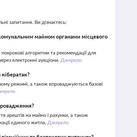
ьні запитання. Ви дізнаєтесь:
 комунальним майном органами місцевого
 покрокові алгоритми та рекомендації для
ерез електронні аукціони.
Джерело
я кібератак?
тному режимі, а також впроваджуються базові
жерело
провадження?
я арештів на майно і рахунки, а також
кації єдиного житла.
Джерело
ілізаційних та безпекових питаннях?