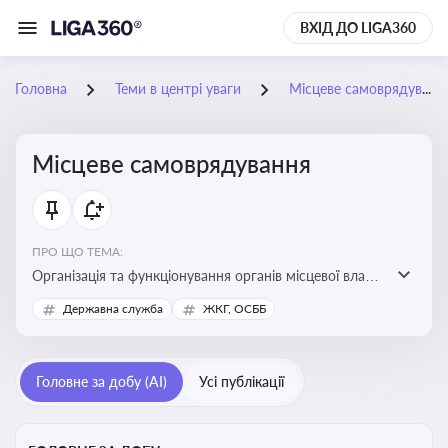
ВХІД ДО LIGA360
Головна
Теми в центрі уваги
Місцеве самоврядування
Місцеве самоврядування
ПРО ЩО ТЕМА:
Організація та функціонування органів місцевої влади,
які приймають рішення та здійснюють управлінські
Державна служба
ЖКГ, ОСББ
функції на рівні місцевих громад (міст, сіл, селищ)
Головне за добу (AI)
Усі публікації