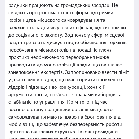
радники працюють на громадських засадах. Це
свідчить про різноманітність форм підтримки
керівництва місцевого самоврядування та
важливість радників у різних сферах, від економіки
до соціального захисту. Водночас у сфері місцевої
влади тривають дискусії щодо обмеження термінів
перебування міських голів на посаді. Існуюча
практика необмеженого переобрання може
призводити до монополізації влади, що викликає
занепокоєння експертів. Запропоновано ввести ліміт
у два терміни підряд, що має сприяти оновленню
лідерів і підвищенню конкуренції, хоча є й
аргументи проти, пов'язані з правами виборців та
стабільністю управління. Крім того, під час
воєнного стану працівники органів місцевого
самоврядування мають право на бронювання від
мобілізації, що забезпечує безперервність роботи
критично важливих структур. Також громадяни
можуть скористатися публічними ресурсами для