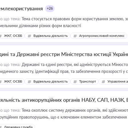
емлекористування
+26
о що тема:
Тема стосується правових форм користування землею, зо
мельними ділянками різних форм власності
ЖКГ, ОСББ
Будівельна діяльність
Агропромисловий комплекс
дині та Державні реєстри Міністерства юстиції Україн
о що тема:
Державні та єдині реєстри, які адмініструються Мінюсто
идичного захисту, ідентифікації прав, та забезпечення прозорості у с
ЖКГ, ОСББ
Будівельна діяльність
Транспорт
Управління 
іяльність антикорупційних органів НАБУ, САП, НАЗК,
о що тема:
Тема охоплює систему державних органів, які здійснюють
рупційних правопорушень, що є ключовим елементом забезпечення п
 бізнесі
Державна служба