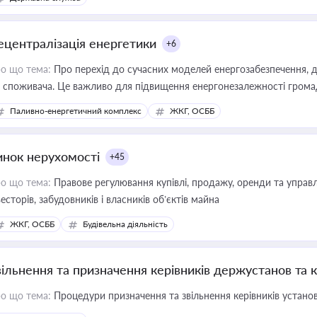
ецентралізація енергетики
+6
о що тема:
Про перехід до сучасних моделей енергозабезпечення, д
 споживача. Це важливо для підвищення енергонезалежності громад,
имулювання розвитку відновлюваних джерел
Паливно-енергетичний комплекс
ЖКГ, ОСББ
инок нерухомості
+45
о що тема:
Правове регулювання купівлі, продажу, оренди та управл
весторів, забудовників і власників об’єктів майна
ЖКГ, ОСББ
Будівельна діяльність
вільнення та призначення керівників держустанов та 
о що тема:
Процедури призначення та звільнення керівників устано