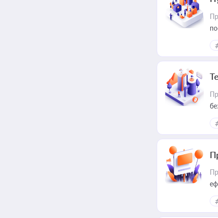
Пр
по
Т
Пр
бе
П
Пр
еф