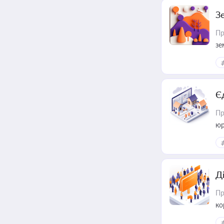
З
Пр
зе
Є
Пр
юр
Д
Пр
ко
та