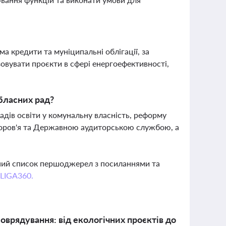
а кредити та муніципальні облігації, за
овувати проєкти в сфері енергоефективності,
бласних рад?
дів освіти у комунальну власність, реформу
доров'я та Державною аудиторською службою, а
вний список першоджерел з посиланнями та
 LIGA360.
моврядування: від екологічних проєктів до