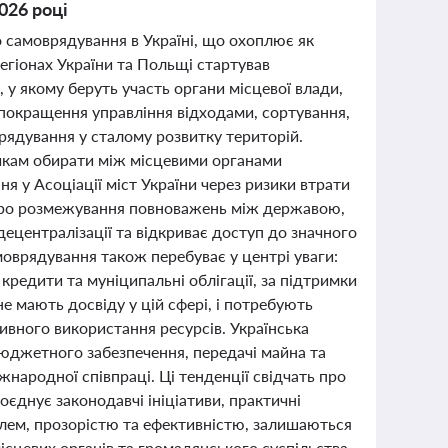
026 році
о самоврядування в Україні, що охоплює як
регіонах України та Польщі стартував
у якому беруть участь органи місцевої влади,
а покращення управління відходами, сортування,
рядування у сталому розвитку територій.
никам обирати між місцевими органами
у Асоціації міст України через ризики втрати
 про розмежування повноважень між державою,
централізації та відкриває доступ до значного
моврядування також перебуває у центрі уваги:
кредити та муніципальні облігації, за підтримки
е мають досвіду у цій сфері, і потребують
вного використання ресурсів. Українська
юджетного забезпечення, передачі майна та
жнародної співпраці. Ці тенденції свідчать про
оєднує законодавчі ініціативи, практичні
ролем, прозорістю та ефективністю, залишаються
ісцевих органів та громадянського суспільства.