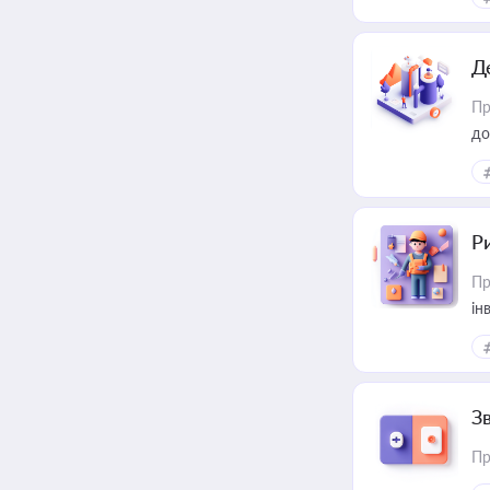
Д
Пр
до
ст
Р
Пр
ін
З
Пр