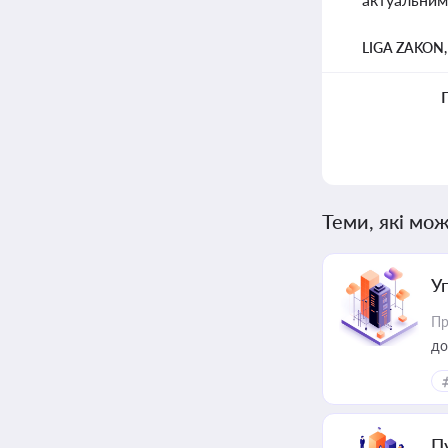
LIGA ZAKON
Теми, які мож
У
Пр
до
П