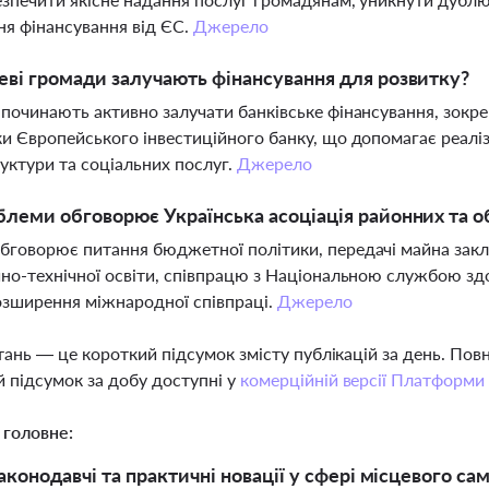
я фінансування від ЄС.
Джерело
еві громади залучають фінансування для розвитку?
починають активно залучати банківське фінансування, зокрем
и Європейського інвестиційного банку, що допомагає реаліз
уктури та соціальних послуг.
Джерело
блеми обговорює Українська асоціація районних та о
говорює питання бюджетної політики, передачі майна закла
но-технічної освіти, співпрацю з Національною службою з
зширення міжнародної співпраці.
Джерело
тань — це короткий підсумок змісту публікацій за день. По
 підсумок за добу доступні у
комерційній версії Платформи
 головне:
аконодавчі та практичні новації у сфері місцевого са