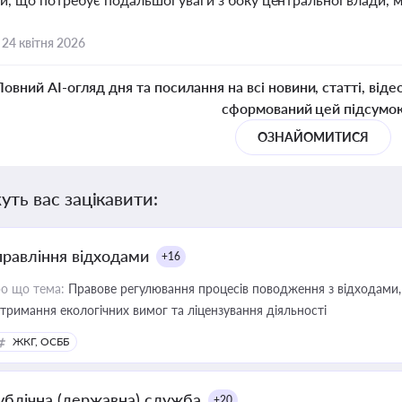
,
24 квітня 2026
Повний AI-огляд дня та посилання на всі новини, статті, віде
сформований цей підсумо
ОЗНАЙОМИТИСЯ
уть вас зацікавити:
правління відходами
+16
о що тема:
Правове регулювання процесів поводження з відходами, 
тримання екологічних вимог та ліцензування діяльності
ЖКГ, ОСББ
ублічна (державна) служба
+20