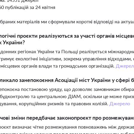
60 публікацій за 24 квітня
ібраних матеріалів ми сформували короткі відповіді на актуал
логічні проєкти реалізуються за участі органів місц
х України?
донних регіонах України та Польщі реалізується міжнародн
тримує екологічні ініціативи, зокрема управління відходами,
і місцевих органів влади та громадських організацій.
Джерел
икало занепокоєння Асоціації міст України у сфері 
епокоєна постановою уряду, що дозволяє замовникам обира
будконтролю та центральною ДІАМ, оскільки це може призв
ування, корупційних ризиків та правових колізій.
Джерело
чові зміни передбачає законопроєкт про розмежува
оєкт визначає чітке розмежування повноважень між держа
зпечити якісне надання послуг громадянам, уникнути дублю