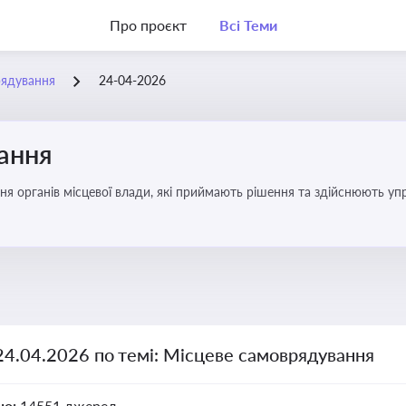
Про проєкт
Всі Теми
рядування
24-04-2026
ання
ня органів місцевої влади, які приймають рішення та здійснюють управ
24.04.2026 по темі: Місцеве самоврядування
но:
14551 джерел