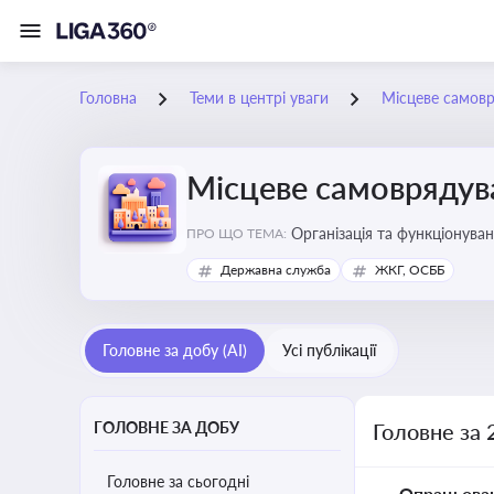
Головна
Теми в центрі уваги
Місцеве самов
Місцеве самоврядув
Організація та функціонуван
ПРО ЩО ТЕМА:
сіл, селищ)
Державна служба
ЖКГ, ОСББ
Головне за добу (AI)
Усі публікації
ГОЛОВНЕ ЗА ДОБУ
Головне за 
Головне за сьогодні
Опрацьова