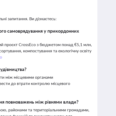
ьні запитання. Ви дізнаєтесь:
евого самоврядування у прикордонних
ий проєкт CrossEco з бюджетом понад €5,1 млн,
 сортування, компостування та екологічну освіту
о
будівництва?
ти між місцевими органами
ести до втрати контролю місцевого
ння повноважень між рівнями влади?
вою, районами та територіальними громадами,
вання функцій та виконати умови для