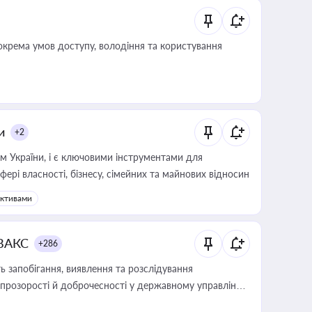
крема умов доступу, володіння та користування
и
+2
м України, і є ключовими інструментами для
фері власності, бізнесу, сімейних та майнових відносин
активами
 ВАКС
+286
 запобігання, виявлення та розслідування
розорості й доброчесності у державному управлінні