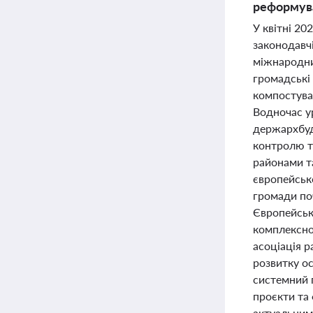
реформува
У квітні 20
законодавчі
міжнародни
громадські 
компостува
Водночас у
держархбуд
контролю т
районами т
європейськ
громади поч
Європейсько
комплексно
асоціація 
розвитку ос
системний п
проєкти та 
актуальними