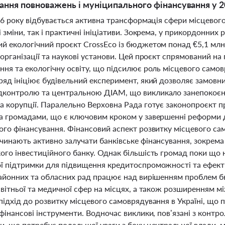
ння повноважень і муніципального фінансування у 2
26 року відбувається активна трансформація сфери місцевог
 зміни, так і практичні ініціативи. Зокрема, у прикордонних 
й екологічний проєкт CrossEco із бюджетом понад €5,1 млн, 
організації та наукові установи. Цей проєкт спрямований н
ння та екологічну освіту, що підсилює роль місцевого самов
ряд ініціює будівельний експеримент, який дозволяє замов
контролю та центральною ДІАМ, що викликало занепокоєння 
а корупції. Паралельно Верховна Рада готує законопроєкт
а громадами, що є ключовим кроком у завершенні реформи де
ого фінансування. Фінансовий аспект розвитку місцевого са
инають активно залучати банківське фінансування, зокрема 
го інвестиційного банку. Однак більшість громад поки що н
ї підтримки для підвищення кредитоспроможності та ефекти
районних та обласних рад працює над вирішенням проблем б
вітньої та медичної сфер на місцях, а також розширенням мі
ідхід до розвитку місцевого самоврядування в Україні, що п
фінансові інструменти. Водночас виклики, пов’язані з конт
, що потребує подальшої уваги з боку центральної влади, м