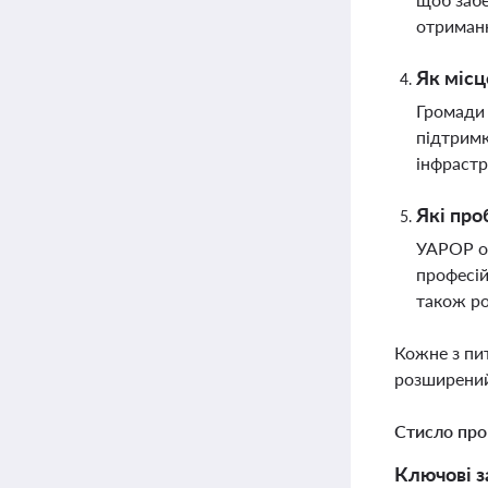
отриманн
Як місц
Громади 
підтримк
інфрастр
Які про
УАРОР об
професій
також ро
Кожне з пи
розширений
Стисло про
Ключові з