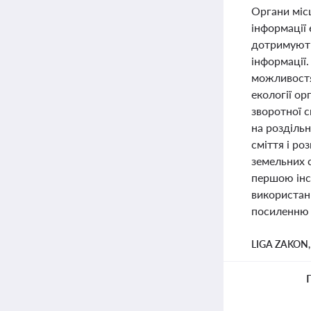
Органи місц
інформації 
дотримують
інформації
можливостя
екології ор
зворотної 
на розділь
сміття і ро
земельних 
першою інст
використан
посиленню 
LIGA ZAKON