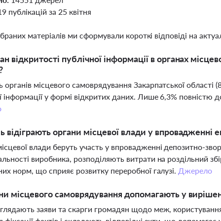
19 публікацій за 25 квітня
ібраних матеріалів ми сформували короткі відповіді на актуал
ан відкритості публічної інформації в органах місце
?
ь органів місцевого самоврядування Закарпатської області (
ї інформації у формі відкритих даних. Лише 6,3% повністю д
о
ь відіграють органи місцевої влади у впровадженні е
ісцевої влади беруть участь у впровадженні депозитно-зво
альності виробника, розподіляють витрати на роздільний зб
них норм, що сприяє розвитку переробної галузі.
Джерело
ни місцевого самоврядування допомагають у вирішен
глядають заяви та скарги громадян щодо меж, користуванн
я фіксації фактів і складають відповідні акти, що допомагає 