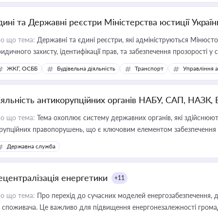
дині та Державні реєстри Міністерства юстиції Україн
о що тема:
Державні та єдині реєстри, які адмініструються Мінюсто
идичного захисту, ідентифікації прав, та забезпечення прозорості у с
ЖКГ, ОСББ
Будівельна діяльність
Транспорт
Управління 
іяльність антикорупційних органів НАБУ, САП, НАЗК,
о що тема:
Тема охоплює систему державних органів, які здійснюють
рупційних правопорушень, що є ключовим елементом забезпечення п
 бізнесі
Державна служба
ецентралізація енергетики
+11
о що тема:
Про перехід до сучасних моделей енергозабезпечення, д
 споживача. Це важливо для підвищення енергонезалежності громад,