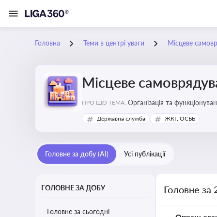
Головна
Теми в центрі уваги
Місцеве самов
Місцеве самоврядув
Організація та функціонуван
ПРО ЩО ТЕМА:
сіл, селищ)
Державна служба
ЖКГ, ОСББ
Головне за добу (AI)
Усі публікації
ГОЛОВНЕ ЗА ДОБУ
Головне за 
Головне за сьогодні
Опрацьова