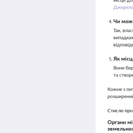
Джерел
Чи можу
Так, вла
випадках
відповід
Як місц
Вони бер
та створ
Кожне з пи
розширений
Стисло про
Органи мі
земельних