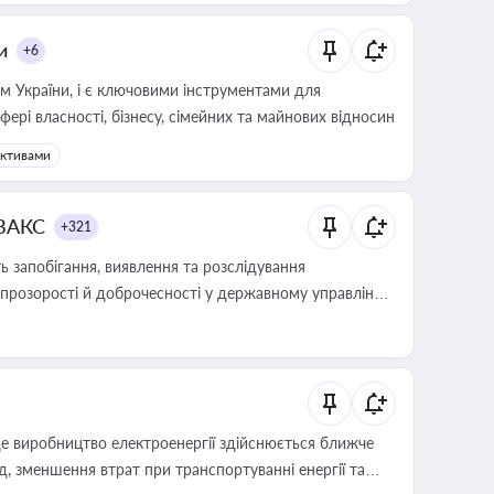
и
+6
м України, і є ключовими інструментами для
фері власності, бізнесу, сімейних та майнових відносин
активами
 ВАКС
+321
 запобігання, виявлення та розслідування
розорості й доброчесності у державному управлінні
е виробництво електроенергії здійснюється ближче
 зменшення втрат при транспортуванні енергії та