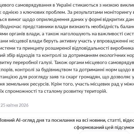
евого самоврядування в Україні стикаються з низкою викликі
є однією з ключових проблем. За результатами моніторингу в
ся вимог щодо оприлюднення даних у формі відкритих дан
. Водночас представники влади визнають необхідність бала
ми органів влади, а також наголошують на важливості систе
гани місцевої влади беруть активну участь у впровадженні н
системи та принципу розширеної відповідальності виробника
ний збір відходів та контролі за дотриманням екологічних н
звитку переробної галузі. Також органи місцевого самовряду
спорів, контролі за будівництвом та дотриманні норм щодо в
анцією для розгляду заяв та скарг громадян, що дозволяє у
ня земельних ресурсів. Крім того, участь місцевих рад у мі
їх спроможності та сталому розвитку територій.
,
25 квітня 2026
Повний AI-огляд дня та посилання на всі новини, статті, віде
сформований цей підсумо