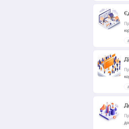
Є
Пр
юр
Д
Пр
ко
та
Д
Пр
до