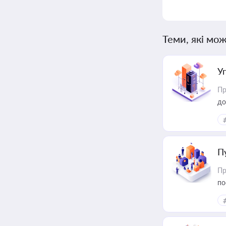
Теми, які мож
У
Пр
до
П
Пр
по