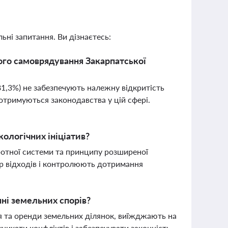
ьні запитання. Ви дізнаєтесь:
вого самоврядування Закарпатської
81,3%) не забезпечують належну відкритість
отримуються законодавства у цій сфері.
кологічних ініціатив?
ротної системи та принципу розширеної
ір відходів і контролюють дотримання
ні земельних спорів?
я та оренди земельних ділянок, виїжджають на
уникати конфліктів і забезпечувати законність.