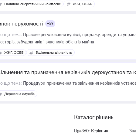
имулювання розвитку відновлюваних джерел
Паливно-енергетичний комплекс
ЖКГ, ОСББ
инок нерухомості
+59
о що тема:
Правове регулювання купівлі, продажу, оренди та управл
весторів, забудовників і власників об’єктів майна
ЖКГ, ОСББ
Будівельна діяльність
вільнення та призначення керівників держустанов та 
о що тема:
Процедури призначення та звільнення керівників устано
Державна служба
Каталог рішень
Liga360: Керівник
Зн