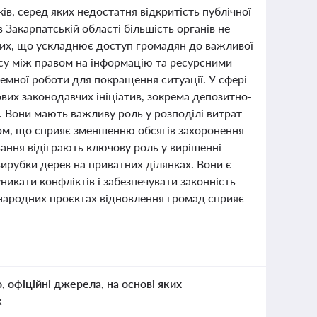
в, серед яких недостатня відкритість публічної
 Закарпатській області більшість органів не
их, що ускладнює доступ громадян до важливої
нсу між правом на інформацію та ресурсними
мної роботи для покращення ситуації. У сфері
ових законодавчих ініціатив, зокрема депозитно-
. Вони мають важливу роль у розподілі витрат
орм, що сприяє зменшенню обсягів захоронення
вання відіграють ключову роль у вирішенні
ирубки дерев на приватних ділянках. Вони є
никати конфліктів і забезпечувати законність
жнародних проєктах відновлення громад сприяє
о, офіційні джерела, на основі яких
к