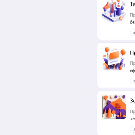
Т
Пр
бе
П
Пр
еф
З
Пр
зе