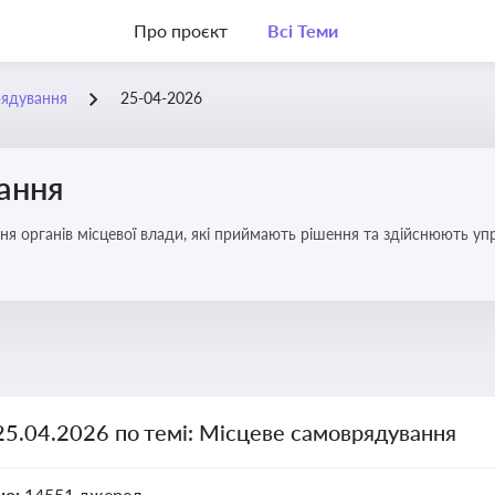
Про проєкт
Всі Теми
рядування
25-04-2026
ання
ня органів місцевої влади, які приймають рішення та здійснюють управ
25.04.2026 по темі: Місцеве самоврядування
но:
14551 джерел