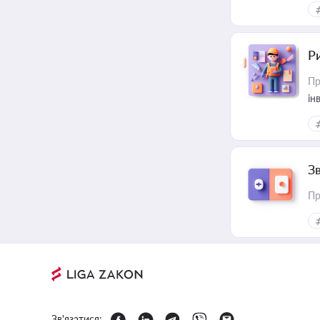
ст
Р
Пр
ін
З
Пр
Зв'язатися: