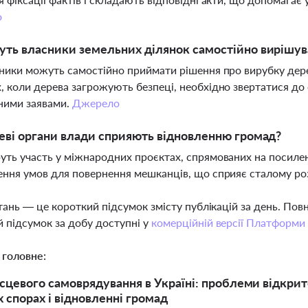
о
ть власники земельних ділянок самостійно вирішув
сники можуть самостійно приймати рішення про вирубку дерев 
, коли дерева загрожують безпеці, необхідно звертатися до
ними заявами.
Джерело
еві органи влади сприяють відновленню громад?
уть участь у міжнародних проєктах, спрямованих на посиле
ення умов для повернення мешканців, що сприяє сталому ро
тань — це короткий підсумок змісту публікацій за день. По
 підсумок за добу доступні у
комерційній версії Платформи
 головне:
сцевого самоврядування в Україні: проблеми відкритос
 спорах і відновленні громад