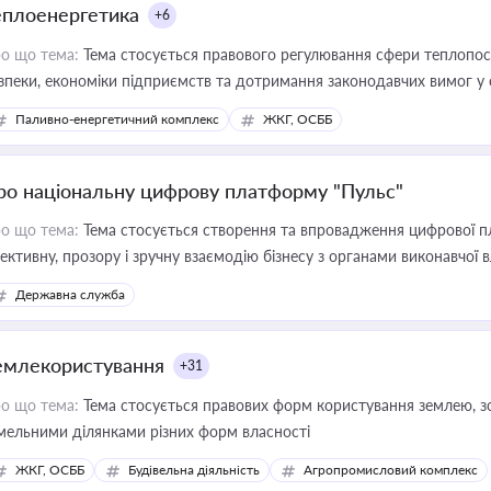
еплоенергетика
+6
о що тема:
Тема стосується правового регулювання сфери теплопост
зпеки, економіки підприємств та дотримання законодавчих вимог у
Паливно-енергетичний комплекс
ЖКГ, ОСББ
ро національну цифрову платформу "Пульс"
о що тема:
Тема стосується створення та впровадження цифрової пл
ективну, прозору і зручну взаємодію бізнесу з органами виконавчої 
Державна служба
емлекористування
+31
о що тема:
Тема стосується правових форм користування землею, зо
мельними ділянками різних форм власності
ЖКГ, ОСББ
Будівельна діяльність
Агропромисловий комплекс