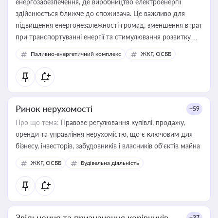
енергозабезпечення, де виробництво електроенергії
здійснюється ближче до споживача. Це важливо для
підвищення енергонезалежності громад, зменшення втрат
при транспортуванні енергії та стимулювання розвитку
відновлюваних джерел
Паливно-енергетичний комплекс
ЖКГ, ОСББ
Ринок нерухомості
+59
Про що тема:
Правове регулювання купівлі, продажу,
оренди та управління нерухомістю, що є ключовим для
бізнесу, інвесторів, забудовників і власників об’єктів майна
ЖКГ, ОСББ
Будівельна діяльність
Звільнення та призначення керівників
+37