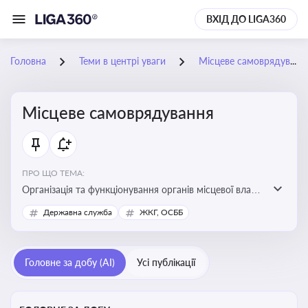
ВХІД ДО LIGA360
Головна
Теми в центрі уваги
Місцеве самоврядування
Місцеве самоврядування
ПРО ЩО ТЕМА:
Організація та функціонування органів місцевої влади,
які приймають рішення та здійснюють управлінські
Державна служба
ЖКГ, ОСББ
функції на рівні місцевих громад (міст, сіл, селищ)
Головне за добу (AI)
Усі публікації