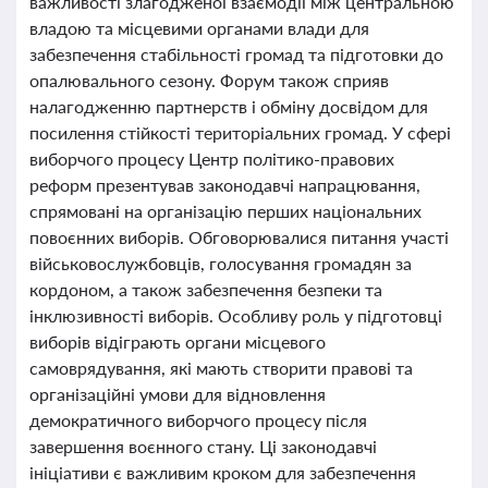
важливості злагодженої взаємодії між центральною
владою та місцевими органами влади для
забезпечення стабільності громад та підготовки до
опалювального сезону. Форум також сприяв
налагодженню партнерств і обміну досвідом для
посилення стійкості територіальних громад. У сфері
виборчого процесу Центр політико-правових
реформ презентував законодавчі напрацювання,
спрямовані на організацію перших національних
повоєнних виборів. Обговорювалися питання участі
військовослужбовців, голосування громадян за
кордоном, а також забезпечення безпеки та
інклюзивності виборів. Особливу роль у підготовці
виборів відіграють органи місцевого
самоврядування, які мають створити правові та
організаційні умови для відновлення
демократичного виборчого процесу після
завершення воєнного стану. Ці законодавчі
ініціативи є важливим кроком для забезпечення