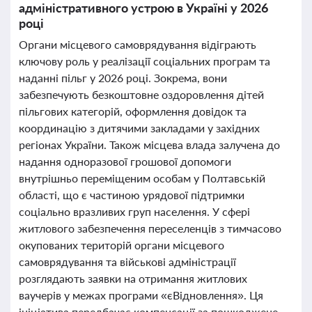
адміністративного устрою в Україні у 2026
році
Органи місцевого самоврядування відіграють
ключову роль у реалізації соціальних програм та
наданні пільг у 2026 році. Зокрема, вони
забезпечують безкоштовне оздоровлення дітей
пільгових категорій, оформлення довідок та
координацію з дитячими закладами у західних
регіонах України. Також місцева влада залучена до
надання одноразової грошової допомоги
внутрішньо переміщеним особам у Полтавській
області, що є частиною урядової підтримки
соціально вразливих груп населення. У сфері
житлового забезпечення переселенців з тимчасово
окупованих територій органи місцевого
самоврядування та військові адміністрації
розглядають заявки на отримання житлових
ваучерів у межах програми «єВідновлення». Ця
ініціатива передбачає компенсації за пошкоджене