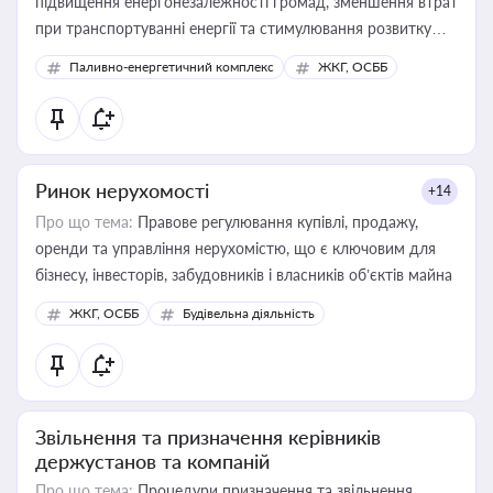
підвищення енергонезалежності громад, зменшення втрат
при транспортуванні енергії та стимулювання розвитку
відновлюваних джерел
Паливно-енергетичний комплекс
ЖКГ, ОСББ
Ринок нерухомості
+14
Про що тема:
Правове регулювання купівлі, продажу,
оренди та управління нерухомістю, що є ключовим для
бізнесу, інвесторів, забудовників і власників об’єктів майна
ЖКГ, ОСББ
Будівельна діяльність
Звільнення та призначення керівників
держустанов та компаній
Про що тема:
Процедури призначення та звільнення