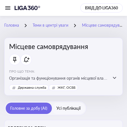
ВХІД ДО LIGA360
Головна
Теми в центрі уваги
Місцеве самоврядування
Місцеве самоврядування
ПРО ЩО ТЕМА:
Організація та функціонування органів місцевої влади,
які приймають рішення та здійснюють управлінські
Державна служба
ЖКГ, ОСББ
функції на рівні місцевих громад (міст, сіл, селищ)
Головне за добу (AI)
Усі публікації