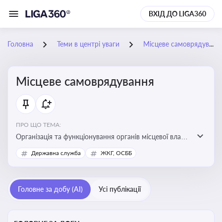
ВХІД ДО LIGA360
Головна
Теми в центрі уваги
Місцеве самоврядування
Місцеве самоврядування
ПРО ЩО ТЕМА:
Організація та функціонування органів місцевої влади,
які приймають рішення та здійснюють управлінські
Державна служба
ЖКГ, ОСББ
функції на рівні місцевих громад (міст, сіл, селищ)
Головне за добу (AI)
Усі публікації