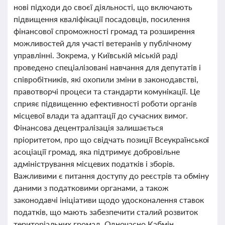
нові підходи до своєї діяльності, що включають
підвищення кваліфікації посадовців, посилення
фінансової спроможності громад та розширення
можливостей для участі ветеранів у публічному
управлінні. Зокрема, у Київській міській раді
проведено спеціалізовані навчання для депутатів і
співробітників, які охопили зміни в законодавстві,
правотворчі процеси та стандарти комунікації. Це
сприяє підвищенню ефективності роботи органів
місцевої влади та адаптації до сучасних вимог.
Фінансова децентралізація залишається
пріоритетом, про що свідчать позиції Всеукраїнської
асоціації громад, яка підтримує добровільне
адміністрування місцевих податків і зборів.
Важливими є питання доступу до реєстрів та обміну
даними з податковими органами, а також
законодавчі ініціативи щодо удосконалення ставок
податків, що мають забезпечити сталий розвиток
територіальних громад. Одночасно Кабмін